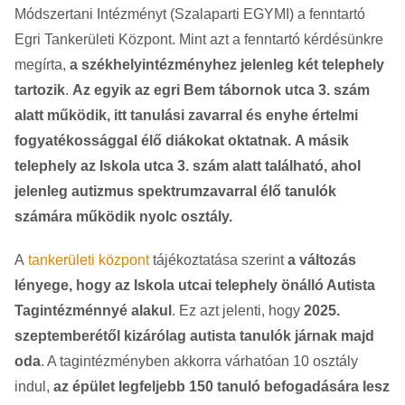
Módszertani Intézményt (Szalaparti EGYMI) a fenntartó
Egri Tankerületi Központ. Mint azt a fenntartó kérdésünkre
megírta,
a székhelyintézményhez jelenleg két telephely
tartozik
.
Az egyik az egri Bem tábornok utca 3. szám
alatt működik, itt tanulási zavarral és enyhe értelmi
fogyatékossággal élő diákokat oktatnak.
A másik
telephely az Iskola utca 3. szám alatt található, ahol
jelenleg autizmus spektrumzavarral élő tanulók
számára működik nyolc osztály.
A
tankerületi központ
tájékoztatása szerint
a változás
lényege, hogy az Iskola utcai telephely önálló Autista
Tagintézménnyé alakul
. Ez azt jelenti, hogy
2025.
szeptemberétől kizárólag autista tanulók járnak majd
oda
. A tagintézményben akkorra várhatóan 10 osztály
indul,
az épület legfeljebb 150 tanuló befogadására lesz