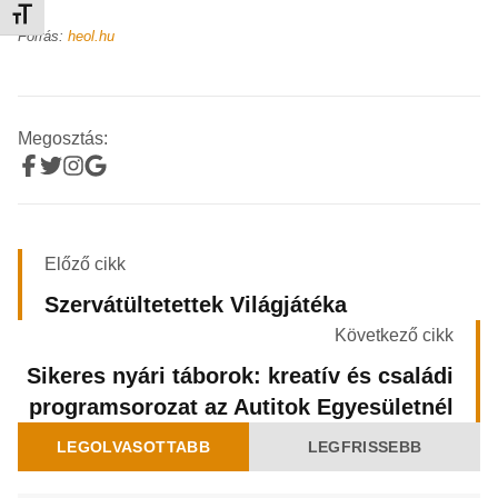
Betűméret váltása
Forrás:
heol.hu
Megosztás:
Előző cikk
Szervátültetettek Világjátéka
Következő cikk
Sikeres nyári táborok: kreatív és családi
programsorozat az Autitok Egyesületnél
LEGOLVASOTTABB
LEGFRISSEBB