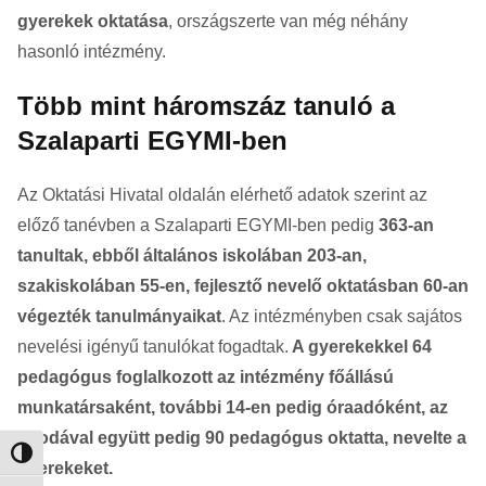
gyerekek oktatása
, országszerte van még néhány
hasonló intézmény.
Több mint háromszáz tanuló a
Szalaparti EGYMI-ben
Az Oktatási Hivatal oldalán elérhető adatok szerint az
előző tanévben a Szalaparti EGYMI-ben pedig
363-an
tanultak, ebből általános iskolában 203-an,
szakiskolában 55-en, fejlesztő nevelő oktatásban 60-an
végezték tanulmányaikat
. Az intézményben csak sajátos
nevelési igényű tanulókat fogadtak.
A gyerekekkel 64
pedagógus foglalkozott az intézmény főállású
munkatársaként, további 14-en pedig óraadóként, az
óvodával együtt pedig 90 pedagógus oktatta, nevelte a
Nagy kontraszt váltása
gyerekeket.