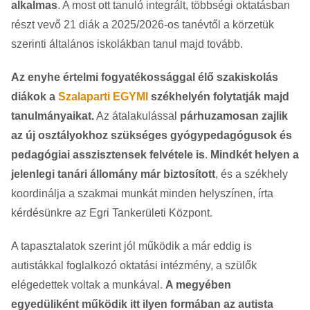
alkalmas
. A most ott tanuló integrált, többségi oktatásban
részt vevő 21 diák a 2025/2026-os tanévtől a körzetük
szerinti általános iskolákban tanul majd tovább.
Az enyhe értelmi fogyatékossággal élő szakiskolás
diákok a
Szalaparti EGYMI
székhelyén folytatják majd
tanulmányaikat.
Az átalakulással
párhuzamosan zajlik
az új osztályokhoz szükséges gyógypedagógusok és
pedagógiai asszisztensek felvétele is
.
Mindkét helyen a
jelenlegi tanári állomány már biztosított
, és a székhely
koordinálja a szakmai munkát minden helyszínen, írta
kérdésünkre az Egri Tankerületi Központ.
A tapasztalatok szerint jól működik a már eddig is
autistákkal foglalkozó oktatási intézmény, a szülők
elégedettek voltak a munkával.
A megyében
egyedüliként működik itt ilyen formában az autista