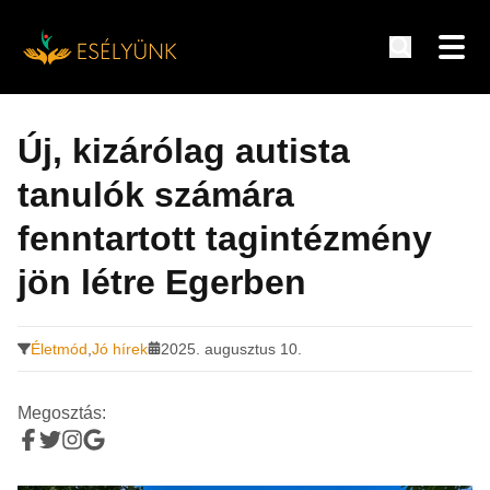
Hírek, információk a fogyatékosság témakörében
Tovább
a
Új, kizárólag autista
tartalomra
tanulók számára
fenntartott tagintézmény
jön létre Egerben
Életmód
,
Jó hírek
2025. augusztus 10.
Megosztás: