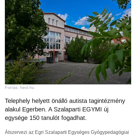
Forrás: heol.hu
Telephely helyett önálló autista tagintézmény
alakul Egerben. A Szalaparti EGYMI új
egysége 150 tanulót fogadhat.
Átszervezi az Egri Szalaparti Egységes Gyógypedagógiai