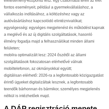
életesemény-központú lesz: egy csatornába tereli az élet
fontos eseményeit, például a gyermekvállaláshoz, a
vállalkozás indításához, a költözéshez vagy az
autóvásárláshoz kapcsolódó elintéznivalókat;
egységesség: egységes megjelenést és működést kapnak
a meglévő és az új digitális szolgáltatások, hasonló
élmény fogadja majd a felhasználókat minden állami
felületen;
mobilra optimalizált lesz: 2024 őszétől az állami
szolgáltatások fokozatosan elérhetővé válnak
mobiltelefonon, az okmányokkal együtt;
digitálisan elérhető: 2026-ra a legfontosabb közigazgatást
érintő ügyeket digitalizáltak lesznek, a legfontosabb
teendők bárhonnan és bármikor, személyes megjelenés
nélkül is intézhetőek majd.
A DÁP regisztráció menete