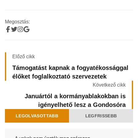
Megosztás:
Előző cikk
Támogatást kapnak a fogyatékossággal
élőket foglalkoztató szervezetek
Következő cikk
Januártól a kormányablakokban is
igényelhető lesz a Gondosóra
LEGOLVASOTTABB
LEGFRISSEBB