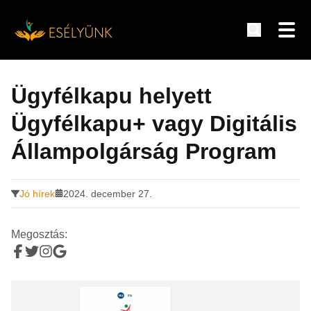
Hírek, információk a fogyatékosság témakörében
Tovább
a
Ügyfélkapu helyett
tartalomra
Ügyfélkapu+ vagy Digitális
Állampolgárság Program
Jó hírek
2024. december 27.
Megosztás: