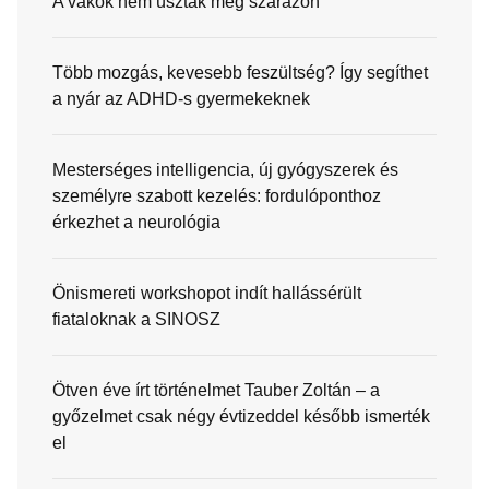
A vakok nem úszták meg szárazon
Több mozgás, kevesebb feszültség? Így segíthet
a nyár az ADHD-s gyermekeknek
Mesterséges intelligencia, új gyógyszerek és
személyre szabott kezelés: fordulóponthoz
érkezhet a neurológia
Önismereti workshopot indít hallássérült
fiataloknak a SINOSZ
Ötven éve írt történelmet Tauber Zoltán – a
győzelmet csak négy évtizeddel később ismerték
el