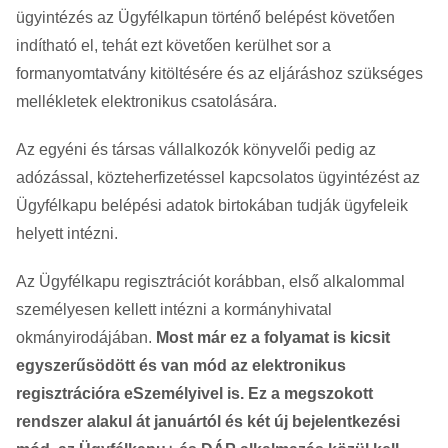
ügyintézés az Ügyfélkapun történő belépést követően
indítható el, tehát ezt követően kerülhet sor a
formanyomtatvány kitöltésére és az eljáráshoz szükséges
mellékletek elektronikus csatolására.
Az egyéni és társas vállalkozók könyvelői pedig az
adózással, közteherfizetéssel kapcsolatos ügyintézést az
Ügyfélkapu belépési adatok birtokában tudják ügyfeleik
helyett intézni.
Az Ügyfélkapu regisztrációt korábban, első alkalommal
személyesen kellett intézni a kormányhivatal
okmányirodájában.
Most már ez a folyamat is kicsit
egyszerűsödött és van mód az elektronikus
regisztrációra eSzemélyivel is.
Ez a megszokott
rendszer alakul át januártól és két új bejelentkezési