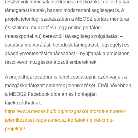
résztvevők nemcsak elektronikai eszközöket és technikai
támogatást kaptak, hanem módszertani segítséget is. A
projekt jelenlegi szakaszában a MEOSZ sortárs mentorai
és szakmai munkatársai egy online portálon
(meoszportal.hu) keresztüli távsegítség szolgáltatást –
sorstársi mentorálást, helpdesk támogatást, jogsegélyt és
akadálymentesítési tanácsadást – nyújtanak a projektben
részt vevő mozgáskorlátozott embereknek.
A projekthez továbbra is lehet csatlakozni, ezért várjuk a
mozgáskorlátozott emberek jelentkezését. Erről bővebben
a MEOSZ Facebook oldalán és honlapján
tájékozódhatnak:
https://www.meosz.hu/blog/mozgaskorlatozott-emberek-
jelentkezeset-varja-a-meosz-korlatok-nelkul-cimu-
projektje/