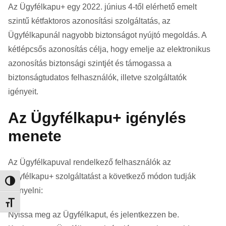
Az Ügyfélkapu+ egy 2022. június 4-től elérhető emelt
szintű kétfaktoros azonosítási szolgáltatás, az
Ügyfélkapunál nagyobb biztonságot nyújtó megoldás. A
kétlépcsős azonosítás célja, hogy emelje az elektronikus
azonosítás biztonsági szintjét és támogassa a
biztonságtudatos felhasználók, illetve szolgáltatók
igényeit.
Az Ügyfélkapu+ igénylés
menete
Az Ügyfélkapuval rendelkező felhasználók az
Ügyfélkapu+ szolgáltatást a következő módon tudják
Nagy kontraszt váltása
igényelni:
Betűméret váltása
Nyissa meg az Ügyfélkaput, és jelentkezzen be.