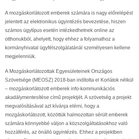
A mozgáskorlátozott emberek számára is nagy előrelépést
jelentett az elektronikus ügyintézés bevezetése, hiszen
számos ügytípus esetén intézkedhetnek online az
otthonukból, ahelyett, hogy ehhez a folyamathoz a
kormányhivatal ügyfélszolgálatánál személyesen kellene
megjelenniük.
A Mozgáskorlátozottak Egyesületeinek Országos
Szövetsége (MEOSZ) 2018-ban indította el Korlátok nélkül
– mozgáskorlátozott emberek info-kommunikációs
akadálymentesítése című projektjét. A szövetség a projekt
megvalósításával azt kívánja elérni, hogy a
mozgáskorlátozott, közöttük halmozottan sérült emberek
számára könnyebbé váljon a közszolgáltatásokhoz való
hozzáférés, az önálló ügyintézés. Ehhez a projektben