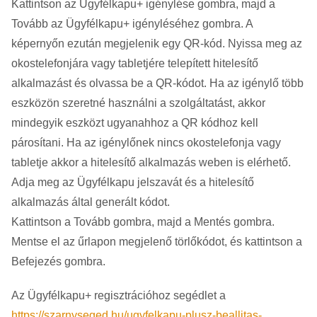
Kattintson az Ügyfélkapu+ igénylése gombra, majd a
Tovább az Ügyfélkapu+ igényléséhez gombra. A
képernyőn ezután megjelenik egy QR-kód. Nyissa meg az
okostelefonjára vagy tabletjére telepített hitelesítő
alkalmazást és olvassa be a QR-kódot. Ha az igénylő több
eszközön szeretné használni a szolgáltatást, akkor
mindegyik eszközt ugyanahhoz a QR kódhoz kell
párosítani. Ha az igénylőnek nincs okostelefonja vagy
tabletje akkor a hitelesítő alkalmazás weben is elérhető.
Adja meg az Ügyfélkapu jelszavát és a hitelesítő
alkalmazás által generált kódot.
Kattintson a Tovább gombra, majd a Mentés gombra.
Mentse el az űrlapon megjelenő törlőkódot, és kattintson a
Befejezés gombra.
Az Ügyfélkapu+ regisztrációhoz segédlet a
https://szarnyseged.hu/ugyfelkapu-plusz-beallitas-