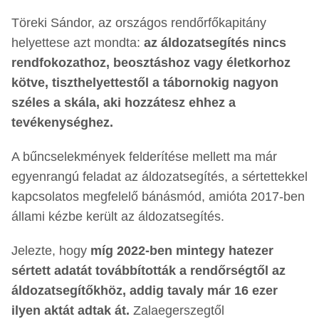
Töreki Sándor, az országos rendőrfőkapitány
helyettese azt mondta:
az áldozatsegítés nincs
rendfokozathoz, beosztáshoz vagy életkorhoz
kötve, tiszthelyettestől a tábornokig nagyon
széles a skála, aki hozzátesz ehhez a
tevékenységhez.
A bűncselekmények felderítése mellett ma már
egyenrangú feladat az áldozatsegítés, a sértettekkel
kapcsolatos megfelelő bánásmód, amióta 2017-ben
állami kézbe került az áldozatsegítés.
Jelezte, hogy
míg 2022-ben mintegy hatezer
sértett adatát továbbították a rendőrségtől az
áldozatsegítőkhöz, addig tavaly már 16 ezer
ilyen aktát adtak át.
Zalaegerszegtől