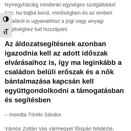
Nyíregyházáig mindenki egységes szolgáltatást
kap, ha bajba kerül, minőségben és az emberi
Nagy kontraszt váltása
oldaláról is ugyanahhoz a jogi vagy anyagi
segítséghez tud hozzájutni.
Betűméret váltása
Az áldozatsegítésnek azonban
igazodnia kell az adott időszak
elvárásaihoz is, így ma leginkább a
családon belüli erőszak és a nők
bántalmazása kapcsán kell
együttgondolkodni a támogatásban
és segítésben
– mondta Töreki Sándor.
Vámos Zoltán Vas vármegyei főispán felidézte,