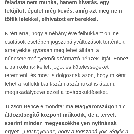
feladata nem munka, hanem hivatás, egy
felújított épület még kevés, amíg azt meg nem
töltik lélekkel, elhivatott emberekkel.
Kitért arra, hogy a néhány éve felbukkant online
csalások esetében jogszabályváltozások történtek,
amelyekkel gyorsan meg lehet állítani a
bűncselekményekből származó pénzek útját. Ehhez
a bankoknak kellett jogot és kötelességeket
teremteni, és most is dolgoznak azon, hogy miként
lehet a külföldi bankszámlaszámokat is átadni,
megakadályozva ezzel a továbbküldéseket.
Tuzson Bence elmondta:
ma Magyarországon 17
áldozatsegítő központ működik, de a tervek
szerint minden megyeszékhelyen nyitnának
egyet.
„
Odafigyelünk, hogy a jogszabályok védjék a