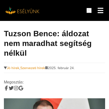
Hírek, információk a fogyatékosság témakörében
Tovább
a
Tuzson Bence: áldozat
tartalomra
nem maradhat segítség
nélkül
Jó hírek
,
Szervezeti hírek
2025. február 24.
Megosztás: