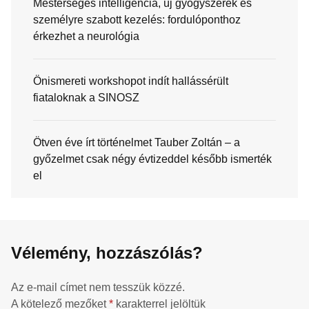
Mesterséges intelligencia, új gyógyszerek és
személyre szabott kezelés: fordulóponthoz
érkezhet a neurológia
Önismereti workshopot indít hallássérült
fiataloknak a SINOSZ
Ötven éve írt történelmet Tauber Zoltán – a
győzelmet csak négy évtizeddel később ismerték
el
Vélemény, hozzászólás?
Az e-mail címet nem tesszük közzé.
A kötelező mezőket
*
karakterrel jelöltük