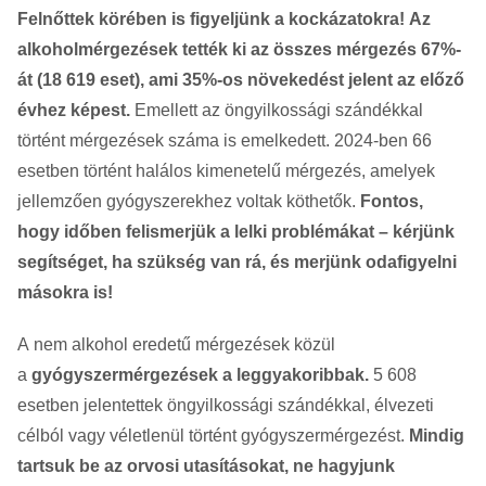
Felnőttek körében is figyeljünk a kockázatokra!
Az
alkoholmérgezések tették ki az összes mérgezés 67%-
át (18 619 eset), ami 35%-os növekedést jelent az előző
évhez képest.
Emellett az öngyilkossági szándékkal
történt mérgezések száma is emelkedett. 2024-ben 66
esetben történt halálos kimenetelű mérgezés, amelyek
jellemzően gyógyszerekhez voltak köthetők.
Fontos,
hogy időben felismerjük a lelki problémákat – kérjünk
segítséget, ha szükség van rá, és merjünk odafigyelni
másokra is!
A
nem alkohol eredetű mérgezések közül
a
gyógyszermérgezések a leggyakoribbak.
5 608
esetben jelentettek öngyilkossági szándékkal, élvezeti
célból vagy véletlenül történt gyógyszermérgezést.
Mindig
tartsuk be az orvosi utasításokat, ne hagyjunk