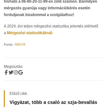
hívható a 06-80-20-11-99-es zöld számon
.
Bármilyen
mérgezés gyanúja vagy információkérés esetén
forduljanak bizalommal a szolgálathoz!
A 2024. évi teljes mérgezési statisztika jelentés elérhető
a
Mérgezési statisztikáknál.
Forrás:
NNGYK
Megosztás:
Előző cikk
Vigyázat, több a csaló az szja-bevallás