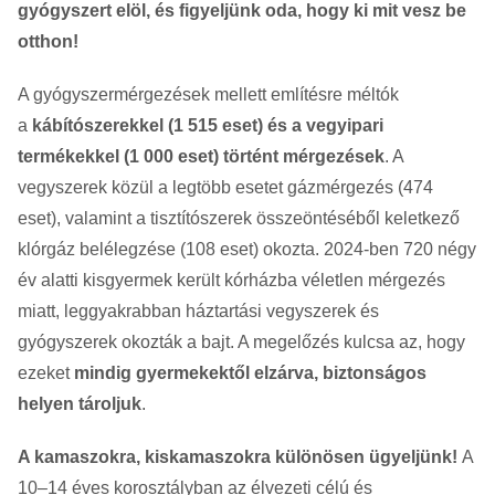
gyógyszert elöl, és figyeljünk oda, hogy ki mit vesz be
otthon!
A gyógyszermérgezések mellett említésre méltók
a
kábítószerekkel (1 515 eset) és a vegyipari
termékekkel (1 000 eset) történt mérgezések
. A
vegyszerek közül a legtöbb esetet gázmérgezés (474
eset), valamint a tisztítószerek összeöntéséből keletkező
klórgáz belélegzése (108 eset) okozta. 2024-ben 720 négy
év alatti kisgyermek került kórházba véletlen mérgezés
miatt, leggyakrabban háztartási vegyszerek és
gyógyszerek okozták a bajt. A megelőzés kulcsa az, hogy
ezeket
mindig gyermekektől elzárva, biztonságos
helyen tároljuk
.
A kamaszokra, kiskamaszokra különösen ügyeljünk!
A
10–14 éves korosztályban az élvezeti célú és