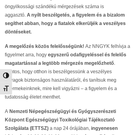
öngyilkossági szándékú mérgezések száma is
aggasztó.
A nyílt beszélgetés, a figyelem és a bizalom
segíthet abban, hogy a fiatalok elkerüljék a veszélyes
döntéseket.
A megelőzés közös felelősségünk!
Az NNGYK felhívja a
figyelmet arra, hogy
egyszerű odafigyeléssel és felelős
magatartással a legtöbb mérgezés megelőzhető
.
Fontos, hogy otthon is beszélgessünk a veszélyes
Nagy kontraszt váltása
anyagok biztonságos használatáról, és tanítsuk meg
gyermekeinknek, mire kell vigyázni – a figyelem és a
Betűméret váltása
tudatosság életet menthet.
A
Nemzeti Népegészségügyi és Gyógyszerészeti
Központ Egészségügyi Toxikológiai Tájékoztató
Szolgálata (ETTSZ)
a nap 24 órájában,
ingyenesen