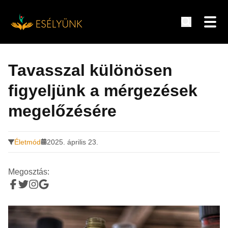
Hírek, információk a fogyatékosság témakörében
Tovább
a
Tavasszal különösen
tartalomra
figyeljünk a mérgezések
megelőzésére
Életmód
2025. április 23.
Megosztás: