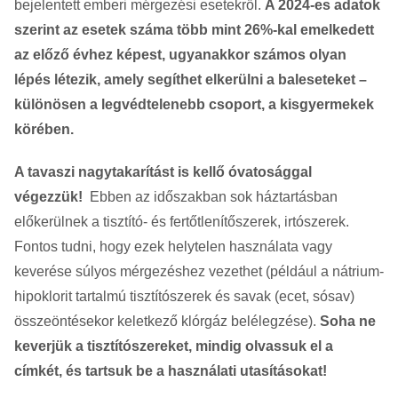
bejelentett emberi mérgezési esetekről.
A 2024-es adatok
szerint az esetek száma több mint 26%-kal emelkedett
az előző évhez képest, ugyanakkor számos olyan
lépés létezik, amely segíthet elkerülni a baleseteket –
különösen a legvédtelenebb csoport, a kisgyermekek
körében.
A tavaszi nagytakarítást is kellő óvatosággal
végezzük!
Ebben az időszakban sok háztartásban
előkerülnek a tisztító- és fertőtlenítőszerek, irtószerek.
Fontos tudni, hogy ezek helytelen használata vagy
keverése súlyos mérgezéshez vezethet (például a nátrium-
hipoklorit tartalmú tisztítószerek és savak (ecet, sósav)
összeöntésekor keletkező klórgáz belélegzése).
Soha ne
keverjük a tisztítószereket, mindig olvassuk el a
címkét, és tartsuk be a használati utasításokat!