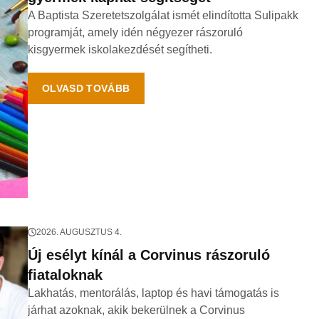
A Baptista Szeretetszolgálat ismét elindította Sulipakk
programját, amely idén négyezer rászoruló
kisgyermek iskolakezdését segítheti.
OLVASD TOVÁBB
2026. AUGUSZTUS 4.
Új esélyt kínál a Corvinus rászoruló
fiataloknak
Lakhatás, mentorálás, laptop és havi támogatás is
járhat azoknak, akik bekerülnek a Corvinus