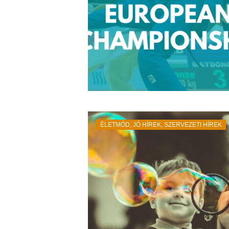
ÉLETMÓD
,
JÓ HÍREK
,
SZERVEZETI HÍREK