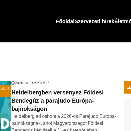
Főoldal
Szervezeti hírek
Életm
2026. AUGUSZTUS 7.
L
EZETI
Heidelbergben versenyez Földesi
Bendegúz a parajudo Európa-
bajnokságon
Heidelberg ad otthont a 2026-os Parajudo Európa-
bajnokságnak, ahol Magyarországot Földesi
Bendegúz képviseli a J1-es kategóriában.