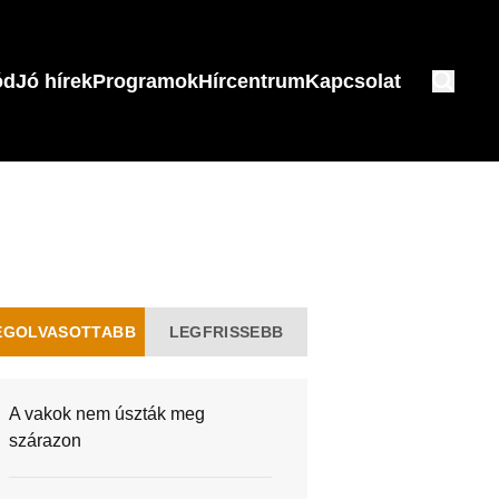
ód
Jó hírek
Programok
Hírcentrum
Kapcsolat
EGOLVASOTTABB
LEGFRISSEBB
A vakok nem úszták meg
szárazon