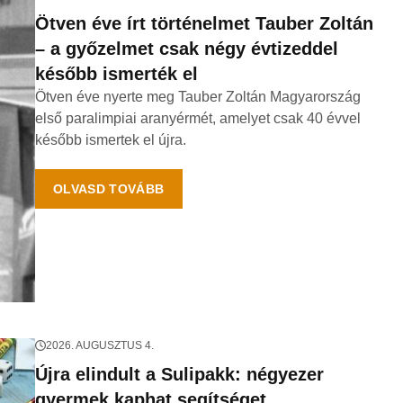
Ötven éve írt történelmet Tauber Zoltán
– a győzelmet csak négy évtizeddel
később ismerték el
Ötven éve nyerte meg Tauber Zoltán Magyarország
első paralimpiai aranyérmét, amelyet csak 40 évvel
később ismertek el újra.
OLVASD TOVÁBB
2026. AUGUSZTUS 4.
Újra elindult a Sulipakk: négyezer
gyermek kaphat segítséget