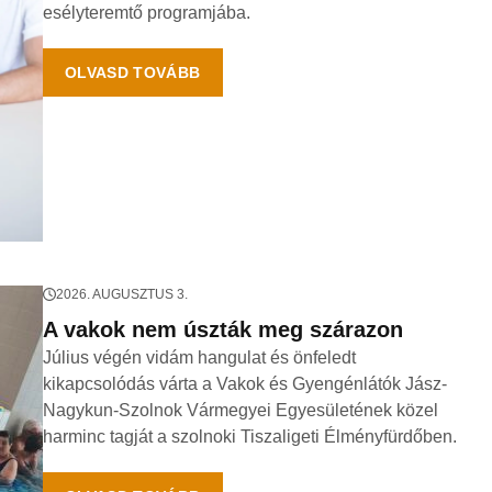
esélyteremtő programjába.
OLVASD TOVÁBB
2026. AUGUSZTUS 3.
A vakok nem úszták meg szárazon
Július végén vidám hangulat és önfeledt
kikapcsolódás várta a Vakok és Gyengénlátók Jász-
Nagykun-Szolnok Vármegyei Egyesületének közel
harminc tagját a szolnoki Tiszaligeti Élményfürdőben.