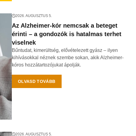
2026. AUGUSZTUS 5.
Az Alzheimer-kór nemcsak a beteget
érinti – a gondozók is hatalmas terhet
viselnek
Bűntudat, kimerültség, elővételezett gyász – ilyen
kihívásokkal néznek szembe sokan, akik Alzheimer-
kóros hozzátartozójukat ápolják.
OLVASD TOVÁBB
2026. AUGUSZTUS 5.