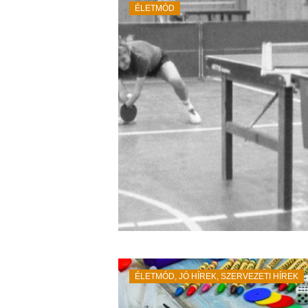
ÉLETMÓD
ÉLETMÓD
,
JÓ HÍREK
,
SZERVEZETI HÍREK