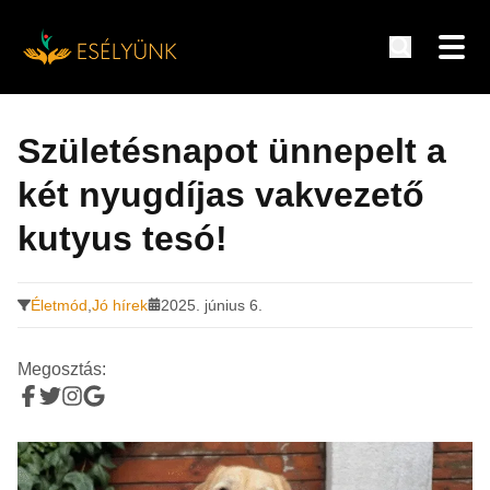
Hírek, információk a fogyatékosság témakörében
Tovább
a
Születésnapot ünnepelt a
tartalomra
két nyugdíjas vakvezető
kutyus tesó!
Életmód
,
Jó hírek
2025. június 6.
Megosztás: