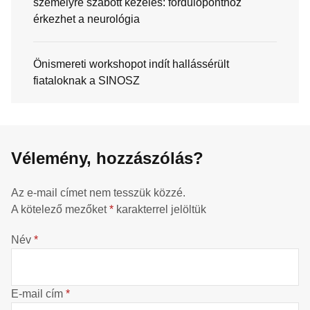
személyre szabott kezelés: fordulóponthoz
érkezhet a neurológia
Önismereti workshopot indít hallássérült
fiataloknak a SINOSZ
Vélemény, hozzászólás?
Az e-mail címet nem tesszük közzé.
A kötelező mezőket
*
karakterrel jelöltük
Név
*
E-mail cím
*