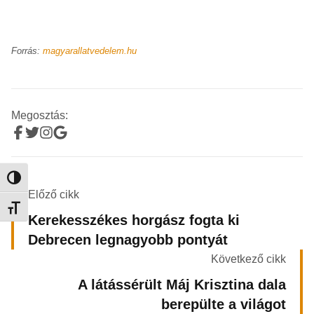
Forrás:
magyarallatvedelem.hu
Megosztás:
Nagy kontraszt váltása
Előző cikk
Betűméret váltása
Kerekesszékes horgász fogta ki
Debrecen legnagyobb pontyát
Következő cikk
A látássérült Máj Krisztina dala
berepülte a világot