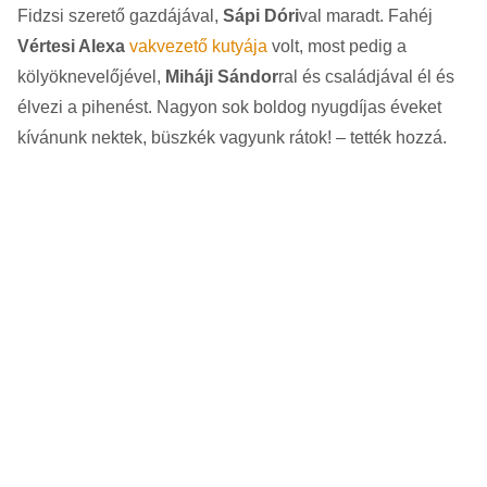
Fidzsi szerető gazdájával,
Sápi Dóri
val maradt. Fahéj
Vértesi Alexa
vakvezető kutyája
volt, most pedig a
kölyöknevelőjével,
Miháji Sándor
ral és családjával él és
élvezi a pihenést. Nagyon sok boldog nyugdíjas éveket
kívánunk nektek, büszkék vagyunk rátok! – tették hozzá.