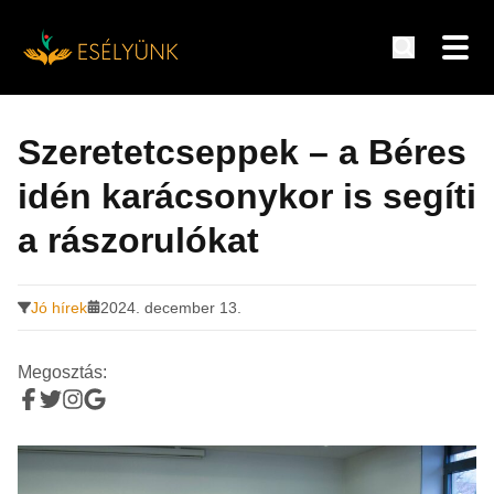
Hírek, információk a fogyatékosság témakörében
Tovább
a
Szeretetcseppek – a Béres
tartalomra
idén karácsonykor is segíti
a rászorulókat
Jó hírek
2024. december 13.
Megosztás: