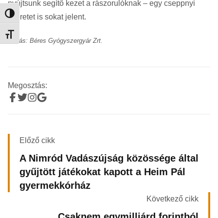
nyújtsunk segítő kezet a rászorulóknak – egy cseppnyi
Nagy kontraszt váltása
szeretet is sokat jelent.
Betűméret váltása
Forrás: Béres Gyógyszergyár Zrt.
Megosztás:
Előző cikk
A Nimród Vadászújság közössége által
gyűjtött játékokat kapott a Heim Pál
gyermekkórház
Következő cikk
Csaknem egymilliárd forintból