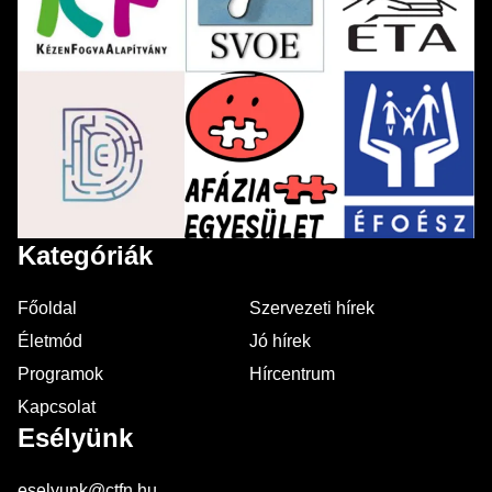
Kategóriák
Főoldal
Szervezeti hírek
Életmód
Jó hírek
Programok
Hírcentrum
Kapcsolat
Esélyünk
eselyunk@ctfn.hu