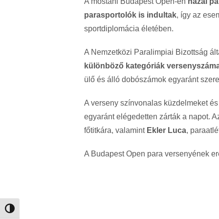
A mostani Budapest Open-en
hazai pa
parasportolók is indultak
, így az ese
sportdiplomácia életében.
A Nemzetközi Paralimpiai Bizottság ál
különböző kategóriák versenyszám
ülő és álló dobószámok egyaránt szer
A verseny színvonalas küzdelmeket és 
egyaránt elégedetten zárták a napot. 
főtitkára, valamint
Ekler Luca
, paraatl
A Budapest Open para versenyének e
Nagy kontraszt váltása