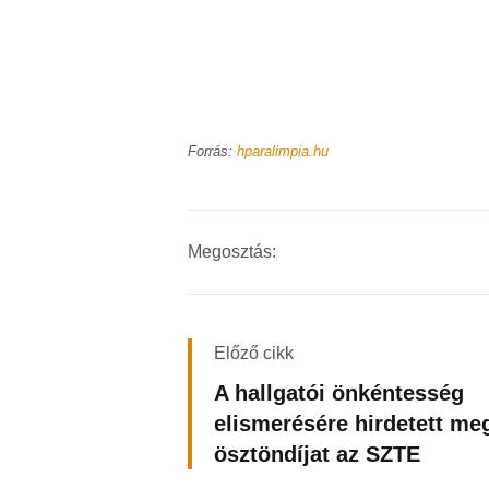
Forrás:
hparalimpia.hu
Megosztás:
Előző cikk
A hallgatói önkéntesség
elismerésére hirdetett meg
ösztöndíjat az SZTE