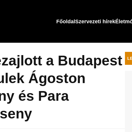
Főoldal
Szervezeti hírek
Életm
ezajlott a Budapest
L
ulek Ágoston
ny és Para
rseny