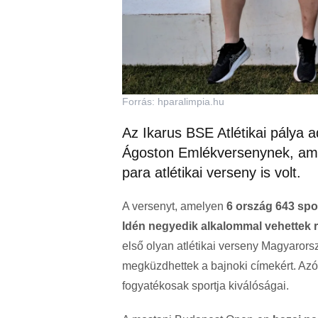
Forrás: hparalimpia.hu
Az Ikarus BSE Atlétikai pálya 
Ágoston Emlékversenynek, ame
para atlétikai verseny is volt.
A versenyt, amelyen
6 ország 643 spor
Idén negyedik alkalommal vehettek 
első olyan atlétikai verseny Magyaror
megküzdhettek a bajnoki címekért. Azót
fogyatékosak sportja kiválóságai.