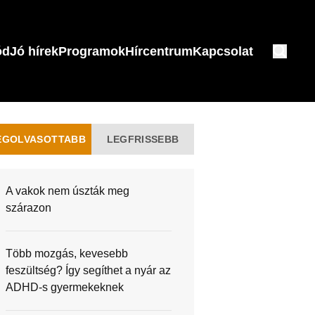
ód
Jó hírek
Programok
Hírcentrum
Kapcsolat
EGOLVASOTTABB
LEGFRISSEBB
A vakok nem úszták meg
szárazon
Több mozgás, kevesebb
feszültség? Így segíthet a nyár az
ADHD-s gyermekeknek