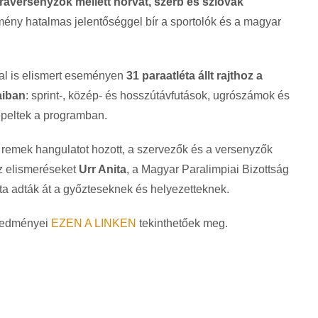
raversenyzők mellett horvát, szerb és szlovák
mény hatalmas jelentőséggel bír a sportolók és a magyar
tal is elismert eseményen
31 paraatléta állt rajthoz a
aiban
: sprint-, közép- és hosszútávfutások, ugrószámok és
epeltek a programban.
remek hangulatot hozott, a szervezők és a versenyzők
Az elismeréseket
Urr Anita
, a Magyar Paralimpiai Bizottság
éta adták át a győzteseknek és helyezetteknek.
redményei
EZEN A LINKEN
tekinthetőek meg.