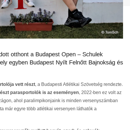
adott otthont a Budapest Open – Schulek
ly egyben Budapest Nyílt Felnőtt Bajnokság és
tolója vett részt
, a Budapesti Atlétikai Szövetség rendezte.
részt parasportolók is az eseményen
, 2022-ben ez volt az
szágon, ahol paralimpikonjaink is minden versenyszámban
a már egyre több atlétikai versenyen láthatók a