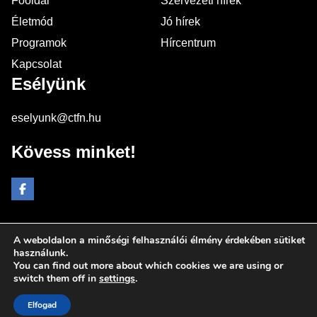
Főoldal
Szervezeti hírek
Életmód
Jó hírek
Programok
Hírcentrum
Kapcsolat
Esélyünk
eselyunk@ctfn.hu
Kövess minket!
A weboldalon a minőségi felhasználói élmény érdekében sütiket
Copyright © 2024 eselyunk.hu. Minden jog fenntartva.
használunk.
You can find out more about which cookies we are using or
Általános Szerződési Feltételek
switch them off in
settings
.
Adatkezelési Nyilatkozat
Moderálási elvek
Elfogad
Impresszum