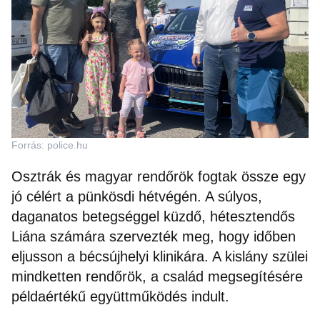
Forrás: police.hu
Osztrák és magyar rendőrök fogtak össze egy
jó célért a pünkösdi hétvégén. A súlyos,
daganatos betegséggel küzdő, hétesztendős
Liána számára szervezték meg, hogy időben
eljusson a bécsújhelyi klinikára. A kislány szülei
mindketten rendőrök, a család megsegítésére
példaértékű együttműködés indult.