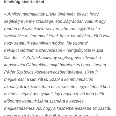
klinikáig kísérte őket
.
–
Amikor meghallottuk Liána történetét, és azt, hogy
segítségre lenne szüksége, épp Zágrábban voltunk egy
rendőri bokszemlékversenyen, ahonnét egyébként a
srácok öt ezüstéremmel tértek haza. Magától értetődő volt,
hogy segítünk valamilyen módon, így azonnal
bekapcsolódtam a szervezésbe
– hangsúlyozta Mucsi
Sándor. –
A ZoNa Alapítvány segítségével felvettük a
kapcsolatot Gáborékkal, majd barátom és harcostársam,
Páder Szabolcs közvetlen közbenjárásával sikerült
megkeresni a klinikát is. Szabi a kommunikációs
akadályok leküzdésében és az előzetes egyeztetésekben
is óriási segítséget nyújtott, így nagyon rövid időn belül
időpontot kaptunk Liána számára a kezelés
megkezdéséhez. Az, hogy a kezdeményezésbe az osztrák
rendőrség is bekapcsolódott, teljes egészében az ő