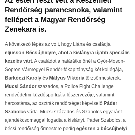
Az esten részt vett a Készenléti
Rendőrség parancsnoka, valamint
fellépett a Magyar Rendőrség
Zenekara is.
A következő lépés az volt, hogy Liána és családja
eljusson Bécsújhelyre, ahol a kislányra újabb speciális
kezelés várt
. A családot a határátkelőnél a Győr-Moson-
Sopron Vármegyei Rendőr-főkapitányság két kollégája,
Barkóczi Károly és Mátyus Viktória
törzsőrmesterek,
Mucsi Sándor
százados, a Police Fight Challenge
rendvédelmi küzdősportgála főszervezője, valamint
harcostársa, az osztrák rendőrséget képviselő
Páder
Szabolcs
várta. Mucsi százados és Szabolcs egyaránt
ajándékcsomaggal fogadta a kislányt, Páder Szabolcs, a
bécsi rendőrség őrmestere pedig
egészen a bécsújhelyi