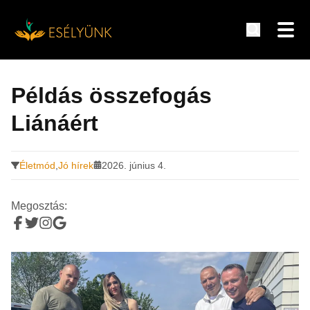
Hírek, információk a fogyatékosság témakörében
Tovább
a
Példás összefogás
tartalomra
Liánáért
Életmód
,
Jó hírek
2026. június 4.
Megosztás: