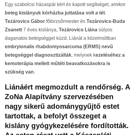
Egy szabolcsi házaspár kért és kapott segítséget, amikor
beteg kislányuk kórházba juttatása volt a tét
.
Tezárovics Gábor
főtörzsőrmester és
Tezárovics-Buda
Zsanett
7 éves kislánya,
Tezárovics Liána
súlyos
daganatos betegséggel küzd. Liánát a közelmúltban
embryionalis rhabdomyosarcoma (ERMS) nevű
betegséggel diagnosztizálták
, melynek k
ezeléséhez a
kemoterápia mellett műtéti beavatkozásokra is
szükség van
.
Liánáért megmozdult a rendőrség. A
ZoNa Alapítvány szervezésében
nagy sikerű adománygyűjtő estet
tartottak, a befolyt összeget a
kislány gyógykezelésére fordították.