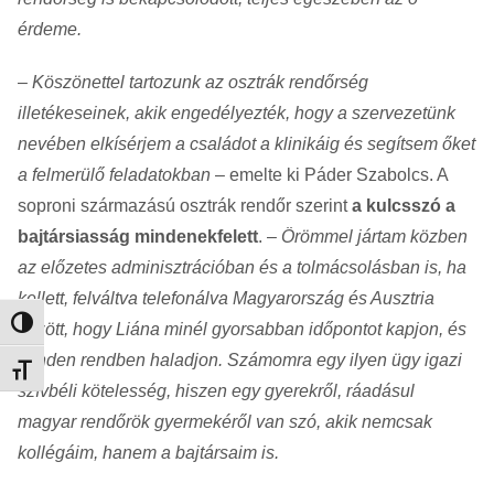
érdeme.
–
Köszönettel tartozunk az osztrák rendőrség
illetékeseinek, akik engedélyezték, hogy a szervezetünk
nevében elkísérjem a családot a klinikáig és segítsem őket
a felmerülő feladatokban
– emelte ki Páder Szabolcs. A
soproni származású osztrák rendőr szerint
a kulcsszó a
bajtársiasság mindenekfelett
. –
Örömmel jártam közben
az előzetes adminisztrációban és a tolmácsolásban is, ha
kellett, felváltva telefonálva Magyarország és Ausztria
Nagy kontraszt váltása
között, hogy Liána minél gyorsabban időpontot kapjon, és
minden rendben haladjon. Számomra egy ilyen ügy igazi
Betűméret váltása
szívbéli kötelesség, hiszen egy gyerekről, ráadásul
magyar rendőrök gyermekéről van szó, akik nemcsak
kollégáim, hanem a bajtársaim is.