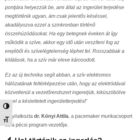
pontjára helyezzük be, ami által az ingerület terjedése
megtörténik ugyan, ám csak jelentős késéssel,
akadályozva ezzel a szinkronban történő
összehúzódásokat. Ha egy betegnek éveken át így
működik a szíve, akkor egy idő után veszíteni fog az
erejéből és szívelégtelenség léphet fel. Rosszabbak a
kilátások, ha a szív már eleve károsodott.
Ez az új technika segít abban, a szív elektromos
hálózatának feltérképezése után, hogy az elektródával
közvetlenül a vezetőrendszert ingereljük, kiküszöbölve
ezzel a késleltetett ingerületterjedést
”
Nagy kontraszt váltása
– nyilatkozta
dr. Kónyi Attila
, a pacemaker munkacsoport
Betűméret váltása
és a pécsi program vezetője.