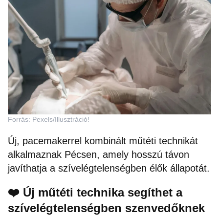
Forrás: Pexels/Illusztráció!
Új, pacemakerrel kombinált műtéti technikát
alkalmaznak Pécsen, amely hosszú távon
javíthatja a szívelégtelenségben élők állapotát.
❤️ Új műtéti technika segíthet a
szívelégtelenségben szenvedőknek