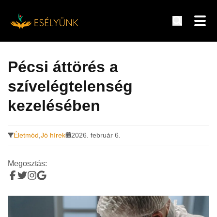
Hírek, információk a fogyatékosság témakörében
Tovább
a
Pécsi áttörés a
tartalomra
szívelégtelenség
kezelésében
Életmód
,
Jó hírek
2026. február 6.
Megosztás: