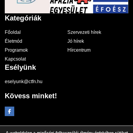
Kategóriák
Főoldal
Szervezeti hírek
Életmód
Jó hírek
Programok
Hírcentrum
Kapcsolat
Esélyünk
eselyunk@ctfn.hu
Kövess minket!
A weboldalon a minőségi felhasználói élmény érdekében sütiket