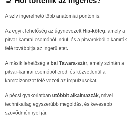
🔬 Hol történik az ingerlés?
A szív ingerelhető több anatómiai ponton is.
Az egyik lehetőség az úgynevezett
His-köteg
, amely a
pitvar-kamrai csomóból indul, és a pitvarokból a kamrák
felé továbbítja az ingerületet.
A másik lehetőség a
bal Tawara-szár
, amely szintén a
pitvar-kamrai csomóból ered, és közvetlenül a
kamraizomzat felé vezeti az impulzusokat.
A pécsi gyakorlatban
utóbbit alkalmazzák
, mivel
technikailag egyszerűbb megoldás, és kevesebb
szövődménnyel jár.