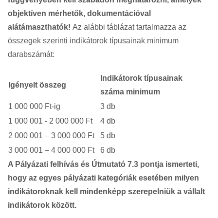
objektíven mérhetők, dokumentációval
alátámaszthatók!
Az alábbi táblázat tartalmazza az
összegek szerinti indikátorok típusainak minimum
darabszámát:
Indikátorok típusainak
Igényelt összeg
száma minimum
1 000 000 Ft-ig
3 db
1 000 001 ­- 2 000 000 Ft
4 db
2 000 001 – 3 000 000 Ft
5 db
3 000 001 – 4 000 000 Ft
6 db
A Pályázati felhívás és Útmutató 7.3 pontja ismerteti,
hogy az egyes pályázati kategóriák esetében milyen
indikátoroknak kell mindenképp szerepelniük a vállalt
indikátorok között.