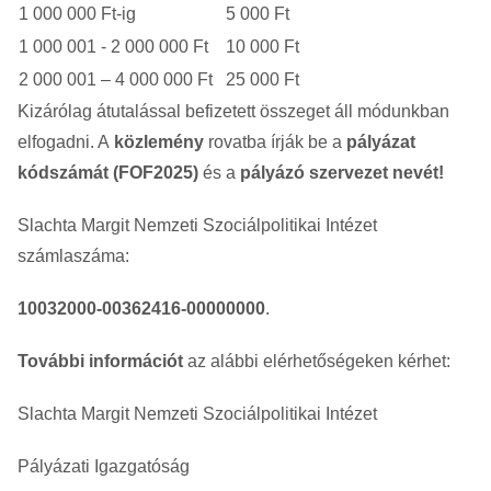
1 000 000 Ft-ig
5 000 Ft
1 000 001 ­- 2 000 000 Ft
10 000 Ft
2 000 001 – 4 000 000 Ft
25 000 Ft
Kizárólag átutalással befizetett összeget áll módunkban
elfogadni. A
közlemény
rovatba írják be a
pályázat
kódszámát (FOF2025)
és a
pályázó szervezet nevét!
Slachta Margit Nemzeti Szociálpolitikai Intézet
számlaszáma:
10032000-00362416-00000000
.
További információt
az alábbi elérhetőségeken kérhet:
Slachta Margit Nemzeti Szociálpolitikai Intézet
Pályázati Igazgatóság