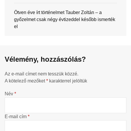
Ötven éve írt történelmet Tauber Zoltán – a
győzelmet csak négy évtizeddel később ismerték
el
Vélemény, hozzászólás?
Az e-mail címet nem tesszük közzé.
A kötelező mezőket
*
karakterrel jelöltük
Név
*
E-mail cím
*