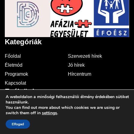
Kategóriák
Főoldal
Szervezeti hírek
Életmód
Jó hírek
Programok
Hírcentrum
Kapcsolat
Esélyünk
A weboldalon a minőségi felhasználói élmény érdekében sütiket
használunk.
eselyunk@ctfn.hu
You can find out more about which cookies we are using or
switch them off in
settings
.
Kövess minket!
Elfogad