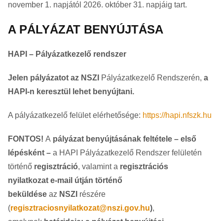
november 1. napjától 2026. október 31. napjáig tart.
A PÁLYÁZAT BENYÚJTÁSA
HAPI – Pályázatkezelő rendszer
Jelen pályázatot az NSZI
Pályázatkezelő Rendszerén,
a
HAPI-n keresztül lehet benyújtani.
A pályázatkezelő felület elérhetősége:
https://hapi.nfszk.hu
FONTOS!
A
pályázat benyújtásának feltétele – első
lépésként –
a HAPI Pályázatkezelő Rendszer felületén
történő
regisztráció
, valamint a
regisztrációs
nyilatkozat
e-mail útján történő
beküldése
az
NSZI
részére
(
regisztraciosnyilatkozat@nszi.gov.hu
)
,