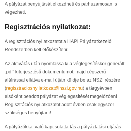
A pályázat benyújtását elkezdheti és párhuzamosan is
végezheti.
Regisztrációs nyilatkozat:
A regisztrációs nyilatkozatot a HAPI Pályázatkezelő
Rendszerben kell előkészíteni:
Az aktiválás után nyomtassa ki a véglegesítéskor generált
„pdf” kiterjesztésű dokumentumot, majd cégszerű
aláírással ellátva e-mail útján küldje be az NSZI részére
(
regisztraciosnyilatkozat@nszi.gov.hu
) a tárgyévben
elsőként beadott pályázat véglegesítését megelőzően!
Regisztrációs nyilatkozatot adott évben csak egyszer
szükséges benyújtani!
A pályázókkal való kapcsolattartás a pályáztatási eljárás