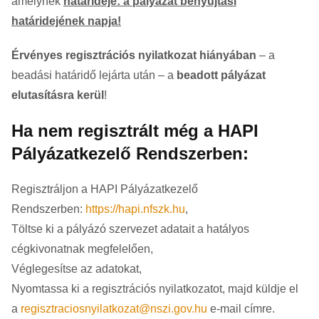
amelynek
határideje:
a pályázat benyújtási
határidejének napja!
Érvényes regisztrációs nyilatkozat hiányában
– a
beadási határidő lejárta után – a
beadott pályázat
elutasításra kerül
!
Ha nem regisztrált még a HAPI
Pályázatkezelő Rendszerben:
Regisztráljon a HAPI Pályázatkezelő
Rendszerben:
https://hapi.nfszk.hu
,
Töltse ki a pályázó szervezet adatait a hatályos
cégkivonatnak megfelelően,
Véglegesítse az adatokat,
Nyomtassa ki a regisztrációs nyilatkozatot, majd küldje el
a
regisztraciosnyilatkozat@nszi.gov.hu
e-mail címre.