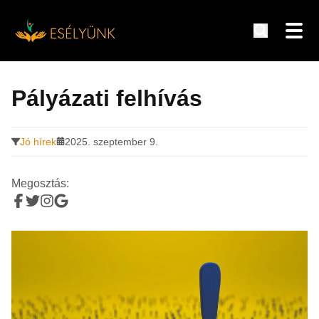
Hírek, információk a fogyatékosság témakörében
Tovább
a
Pályázati felhívás
tartalomra
Jó hírek
2025. szeptember 9.
Megosztás: