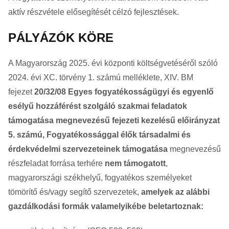
aktív részvétele elősegítését célzó fejlesztések.
PÁLYÁZÓK KÖRE
A Magyarország 2025. évi központi költségvetéséről szóló
2024. évi XC. törvény 1. számú melléklete, XIV. BM
fejezet
20/32/08 Egyes fogyatékosságügyi és egyenlő
esélyű hozzáférést szolgáló szakmai feladatok
támogatása megnevezésű fejezeti kezelésű előirányzat
5. számú, Fogyatékossággal élők társadalmi és
érdekvédelmi szervezeteinek támogatása
megnevezésű
részfeladat forrása terhére
nem támogatott
,
magyarországi székhelyű, fogyatékos személyeket
tömörítő és/vagy segítő szervezetek,
amelyek az alábbi
gazdálkodási formák valamelyikébe beletartoznak: