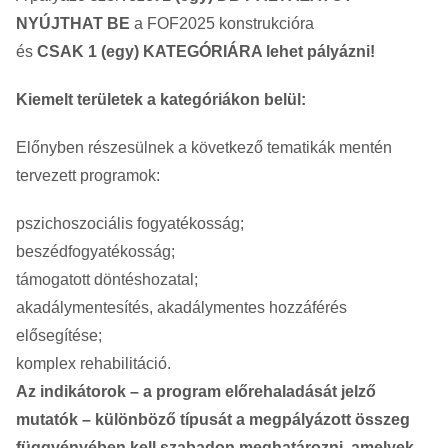
NYÚJTHAT BE
a FOF2025 konstrukcióra
és
CSAK 1 (egy) KATEGÓRIÁRA lehet pályázni!
Kiemelt területek a kategóriákon belül:
Előnyben részesülnek a következő tematikák mentén
tervezett programok:
pszichoszociális fogyatékosság;
beszédfogyatékosság;
támogatott döntéshozatal;
akadálymentesítés, akadálymentes hozzáférés
elősegítése;
komplex rehabilitáció.
Az indikátorok – a program előrehaladását jelző
mutatók – különböző típusát a megpályázott összeg
függvényében kell szabadon meghatározni, amelyek