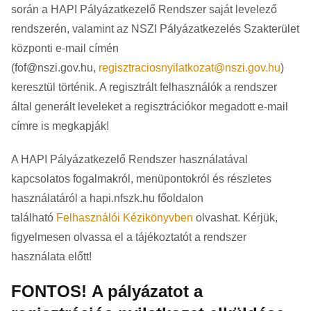
során a HAPI Pályázatkezelő Rendszer saját levelező
rendszerén, valamint az NSZI Pályázatkezelés Szakterület
központi e-mail címén
(
fof@nszi.gov.hu
,
regisztraciosnyilatkozat@nszi.gov.hu
)
keresztül történik. A regisztrált felhasználók a rendszer
által generált leveleket a regisztrációkor megadott e-mail
címre is megkapják!
A HAPI Pályázatkezelő Rendszer használatával
kapcsolatos fogalmakról, menüpontokról és részletes
használatáról a hapi.nfszk.hu főoldalon
található
Felhasználói Kézikönyvben
olvashat. Kérjük,
figyelmesen olvassa el a tájékoztatót a rendszer
használata előtt!
FONTOS! A pályázatot a