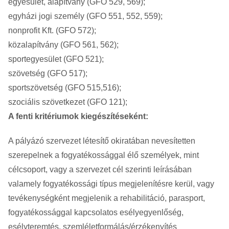
egyesület, alapítvány (GFO 529, 569);
egyházi jogi személy (GFO 551, 552, 559);
nonprofit Kft. (GFO 572);
közalapítvány (GFO 561, 562);
sportegyesület (GFO 521);
szövetség (GFO 517);
sportszövetség (GFO 515,516);
szociális szövetkezet (GFO 121);
A fenti kritériumok kiegészítéseként:
A pályázó szervezet létesítő okiratában nevesítetten
szerepelnek a fogyatékossággal élő személyek, mint
célcsoport, vagy a szervezet cél szerinti leírásában
valamely fogyatékossági típus megjelenítésre kerül, vagy
tevékenységként megjelenik a rehabilitáció, parasport,
fogyatékossággal kapcsolatos esélyegyenlőség,
esélyteremtés, szemléletformálás/érzékenyítés