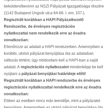
beküldeni/bevinni az NSZI Pályázati Igazgatósága részére
(1142 Budapest Ungvár utca 64-66. I. em. 107.).
Regisztrált korábban a HAPI Pályázatkezelő
Rendszerbe, de érvényes regisztrációs
nyilatkozattal nem rendelkezik erre az évadra
vonatkozóan:
Ellenőrizze az adatait a HAPI rendszerben. Amennyiben a
korábbi, utolsó pályázat benyújtása óta az adataiban
változás történt, úgy módosítani kell a HAPI-ban a saját
adatait. A
regisztrációs nyilatkozatot
mindenképp be kell
nyújtani a
pályázat benyújtási határideje előtt!
Regisztrált korábban a HAPI rendszerbe és érvényes
regisztrációs nyilatkozattal rendelkezik erre az évadra
vonatkozóan:
Ebben az esetben nincs más teendője, mint a pályázatot
benyújtani. Amennyiben az utolsó pályázat benyújtása óta