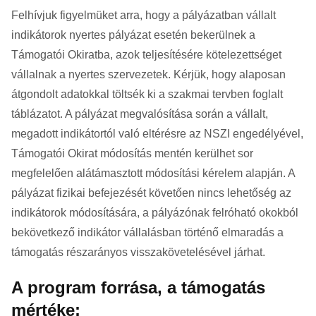
Felhívjuk figyelmüket arra, hogy a pályázatban vállalt
indikátorok nyertes pályázat esetén bekerülnek a
Támogatói Okiratba, azok teljesítésére kötelezettséget
vállalnak a nyertes szervezetek. Kérjük, hogy alaposan
átgondolt adatokkal töltsék ki a szakmai tervben foglalt
táblázatot. A pályázat megvalósítása során a vállalt,
megadott indikátortól való eltérésre az NSZI engedélyével,
Támogatói Okirat módosítás mentén kerülhet sor
megfelelően alátámasztott módosítási kérelem alapján. A
pályázat fizikai befejezését követően nincs lehetőség az
indikátorok módosítására, a pályázónak felróható okokból
bekövetkező indikátor vállalásban történő elmaradás a
támogatás részarányos visszakövetelésével járhat.
A program forrása, a támogatás
mértéke: