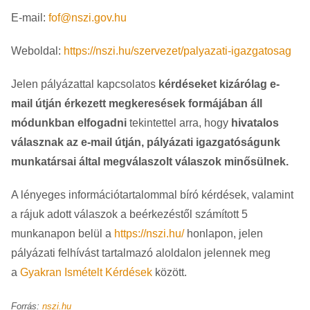
E-mail:
fof@nszi.gov.hu
Weboldal:
https://nszi.hu/szervezet/palyazati-igazgatosag
Jelen pályázattal kapcsolatos
kérdéseket kizárólag e-
mail útján érkezett megkeresések formájában áll
módunkban elfogadni
tekintettel arra, hogy
hivatalos
válasznak az e-mail útján, pályázati igazgatóságunk
munkatársai által megválaszolt válaszok minősülnek.
A lényeges információtartalommal bíró kérdések, valamint
a rájuk adott válaszok a beérkezéstől számított 5
munkanapon belül a
https://nszi.hu/
honlapon, jelen
pályázati felhívást tartalmazó aloldalon jelennek meg
a
Gyakran Ismételt Kérdések
között.
Forrás:
nszi.hu