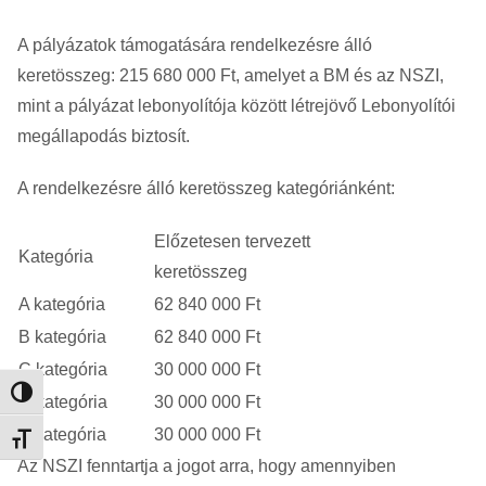
A pályázatok támogatására rendelkezésre álló
keretösszeg: 215 680 000 Ft, amelyet a BM és az NSZI,
mint a pályázat lebonyolítója között létrejövő Lebonyolítói
megállapodás biztosít.
A rendelkezésre álló keretösszeg kategóriánként:
Előzetesen tervezett
Kategória
keretösszeg
A kategória
62 840 000 Ft
B kategória
62 840 000 Ft
C kategória
30 000 000 Ft
Nagy kontraszt váltása
D kategória
30 000 000 Ft
E kategória
30 000 000 Ft
Betűméret váltása
Az NSZI fenntartja a jogot arra, hogy amennyiben