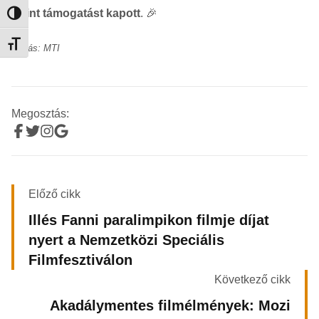
forint támogatást kapott
. 🎉
Nagy kontraszt váltása
Betűméret váltása
Forrás: MTI
Megosztás:
Előző cikk
Illés Fanni paralimpikon filmje díjat
nyert a Nemzetközi Speciális
Filmfesztiválon
Következő cikk
Akadálymentes filmélmények: Mozi