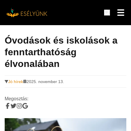
Hírek, információk a fogyatékosság témakörében
Tovább
a
Óvodások és iskolások a
tartalomra
fenntarthatóság
élvonalában
Jó hírek
2025. november 13.
Megosztás: