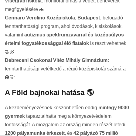
Visegrádi iskola:
monitorállomás a védett denevérek
megfigyelésére 🦇
Gennaro Verolino Középiskola, Budapest:
befogadó
fenntarthatósági program, ahol óvodások, kisiskolások,
valamint
autizmus spektrumzavarral és középsúlyos
értelmi fogyatékossággal élő fiatalok
is részt vehetnek
🤝🌿
Debreceni Csokonai Vitéz Mihály Gimnázium:
fenntarthatósági vetélkedő a régió középiskolái számára
🏫💡
A Föld bajnokai hatása 🌎
A kezdeményezésnek köszönhetően eddig
mintegy 9000
gyermek
tapasztalhatta meg a környezetvédelem
fontosságát. A mozgalom az ország minden részét lefedi:
1200 pályamunka érkezett
, és
42 pályázó 75 millió