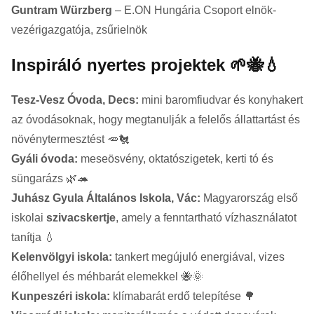
Guntram Würzberg
– E.ON Hungária Csoport elnök-
vezérigazgatója, zsűrielnök
Inspiráló nyertes projektek 🌱🐝💧
Tesz-Vesz Óvoda, Decs:
mini baromfiudvar és konyhakert
az óvodásoknak, hogy megtanulják a felelős állattartást és
növénytermesztést 🥕🐔
Gyáli óvoda:
meseösvény, oktatószigetek, kerti tó és
süngarázs 🌿🦔
Juhász Gyula Általános Iskola, Vác:
Magyarország első
iskolai
szivacskertje
, amely a fenntartható vízhasználatot
tanítja 💧
Kelenvölgyi iskola:
tankert megújuló energiával, vizes
élőhellyel és méhbarát elemekkel 🐝🌞
Kunpeszéri iskola:
klímabarát erdő telepítése 🌳