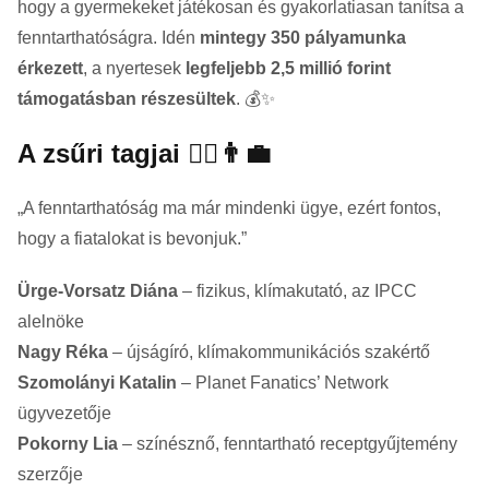
hogy a gyermekeket játékosan és gyakorlatiasan tanítsa a
fenntarthatóságra. Idén
mintegy 350 pályamunka
érkezett
, a nyertesek
legfeljebb 2,5 millió forint
támogatásban részesültek
. 💰✨
A zsűri tagjai 👩‍⚕️👨‍💼
„A fenntarthatóság ma már mindenki ügye, ezért fontos,
hogy a fiatalokat is bevonjuk.”
Ürge-Vorsatz Diána
– fizikus, klímakutató, az IPCC
alelnöke
Nagy Réka
– újságíró, klímakommunikációs szakértő
Szomolányi Katalin
– Planet Fanatics’ Network
ügyvezetője
Pokorny Lia
– színésznő, fenntartható receptgyűjtemény
szerzője