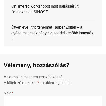
Önismereti workshopot indít hallássérült
fiataloknak a SINOSZ
Ötven éve írt történelmet Tauber Zoltán – a
győzelmet csak négy évtizeddel később ismerték
el
Vélemény, hozzászólás?
Az e-mail címet nem tesszük közzé.
A kötelező mezőket
*
karakterrel jelöltük
Név
*