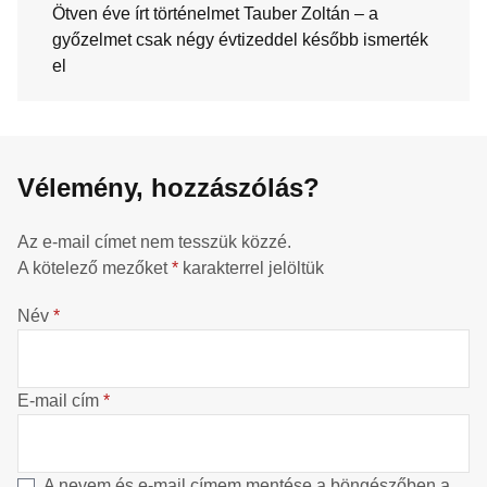
Ötven éve írt történelmet Tauber Zoltán – a
győzelmet csak négy évtizeddel később ismerték
el
Vélemény, hozzászólás?
Az e-mail címet nem tesszük közzé.
A kötelező mezőket
*
karakterrel jelöltük
Név
*
E-mail cím
*
A nevem és e-mail címem mentése a böngészőben a