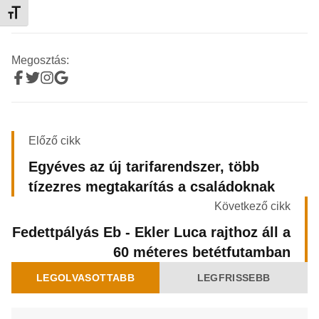
Betűméret váltása
Megosztás:
Előző cikk
Egyéves az új tarifarendszer, több
tízezres megtakarítás a családoknak
Következő cikk
Fedettpályás Eb - Ekler Luca rajthoz áll a
60 méteres betétfutamban
LEGOLVASOTTABB
LEGFRISSEBB