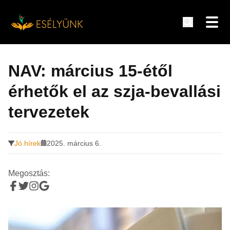
Hírek, információk a fogyatékosság témakörében
Tovább
a
NAV: március 15-étől
tartalomra
érhetők el az szja-bevallási
tervezetek
Jó hírek
2025. március 6.
Megosztás: