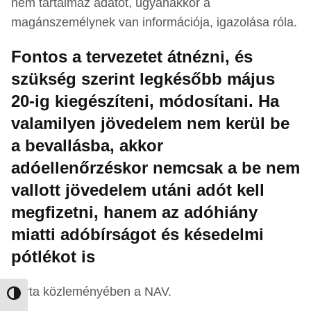
nem tartalmaz adatot, ugyanakkor a
magánszemélynek van információja, igazolása róla.
Fontos a tervezetet átnézni, és
szükség szerint legkésőbb május
20-ig kiegészíteni, módosítani. Ha
valamilyen jövedelem nem kerül be
a bevallásba, akkor
adóellenőrzéskor nemcsak a be nem
vallott jövedelem utáni adót kell
megfizetni, hanem az adóhiány
miatti adóbírságot és késedelmi
pótlékot is
– írta közleményében a NAV.
Nagy kontraszt váltása