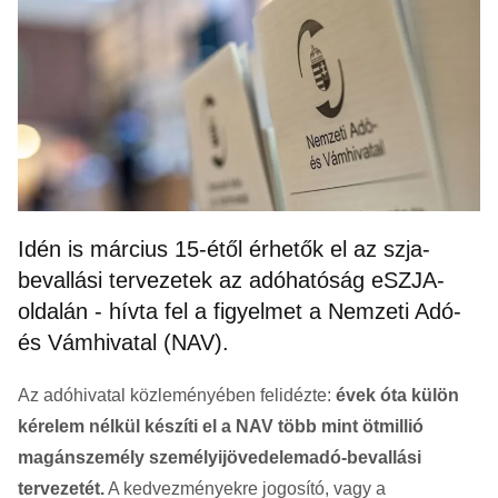
Idén is március 15-étől érhetők el az szja-
bevallási tervezetek az adóhatóság eSZJA-
oldalán - hívta fel a figyelmet a Nemzeti Adó-
és Vámhivatal (NAV).
Az adóhivatal közleményében felidézte:
évek óta külön
kérelem nélkül készíti el a NAV több mint ötmillió
magánszemély személyijövedelemadó-bevallási
tervezetét.
A kedvezményekre jogosító, vagy a