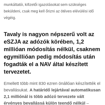
munkáltatói, kifizetői igazolásokat sem szükséges
beküldeni, csak meg kell őrizni az ötéves elévülési idő
végéig.
Tavaly is nagyon népszerű volt az
eSZJA az adózók körében, 1,2
millióan módosítás nélkül, csaknem
egymillióan pedig módosítás után
fogadták el a NAV által készített
tervezetet.
Emellett több mint 830 ezren önállóan készítették el
bevallásukat.
A határidő lejártával automatikusan
2,1 milliónál is több adózó tervezete vált
érvényes bevallássá külön teendő nélkül
–