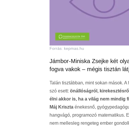
Forrás: kepmas.hu
Jámbor-Miniska Zsejke két olya
fogva vakok – mégis tisztán látj
Talán tisztábban, mint sokan mások. A f
szó esett:
önállóságról, kirekesztésrő
élni akkor is, ha a világ nem mindig 
Máj Kriszta
énekesnő, gyógypedagógus
hangvágó, programozó matematikus. E
nem mellesleg rengeteg ember gondolk