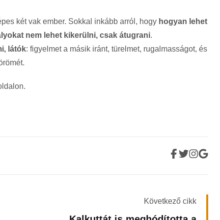
épes két vak ember. Sokkal inkább arról, hogy
hogyan lehet
dályokat nem lehet kikerülni, csak átugrani
.
i, látók
: figyelmet a másik iránt, türelmet, rugalmasságot, és
örömét.
ldalon.
Következő cikk
Kalkuttát is meghódította a