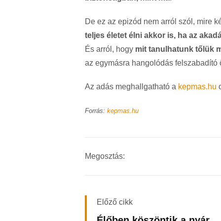
De ez az epizód nem arról szól, mire k
teljes életet élni akkor is, ha az aka
És arról, hogy
mit tanulhatunk tőlük m
az egymásra hangolódás felszabadító 
Az adás meghallgatható a
kepmas.hu
o
Forrás:
kepmas.hu
Megosztás:
Előző cikk
Élőben köszöntik a nyár