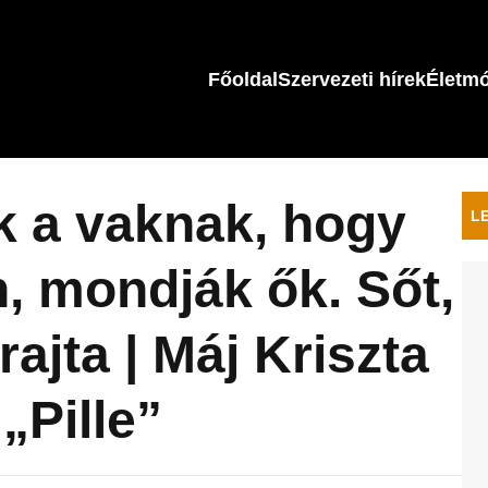
Főoldal
Szervezeti hírek
Életm
 a vaknak, hogy
L
n, mondják ők. Sőt,
rajta | Máj Kriszta
 „Pille”