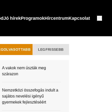
ód
Jó hírek
Programok
Hírcentrum
Kapcsolat
EGOLVASOTTABB
LEGFRISSEBB
A vakok nem úszták meg
szárazon
Nemzetközi összefogás indult a
sajátos nevelési igényű
gyermekek fejlesztéséért