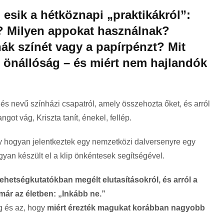
 esik a hétköznapi „praktikákról”:
? Milyen appokat használnak?
hák színét vagy a papírpénzt? Mit
i önállóság – és miért nem hajlandók
és nevű színházi csapatról, amely összehozta őket, és arról
ngot vág, Kriszta tanít, énekel, fellép.
gy hogyan jelentkeztek egy nemzetközi dalversenyre egy
gyan készült el a klip önkéntesek segítségével.
tehetségkutatókban megélt elutasításokról, és arról a
már az életben: „Inkább ne.”
g és az, hogy
miért érezték magukat korábban nagyobb