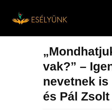
Hírek, információk a fogyatékosság témakörében
Tovább
a
tartalomra
„Mondhatjuk
vak?” – Ige
nevetnek is 
és Pál Zsolt