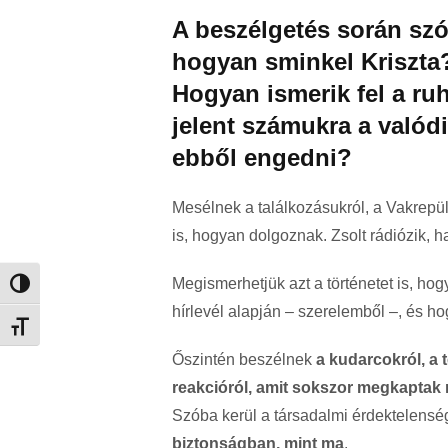
A beszélgetés során szó
hogyan sminkel Kriszta
Hogyan ismerik fel a ru
jelent számukra a valód
ebből engedni?
Mesélnek a találkozásukról, a Vakrepül
is, hogyan dolgoznak. Zsolt rádiózik, ha
Megismerhetjük azt a történetet is, ho
Nagy kontraszt váltása
hírlevél alapján – szerelemből –, és ho
Betűméret váltása
Őszintén beszélnek
a kudarcokról, a 
reakcióról, amit sokszor megkaptak 
Szóba kerül a társadalmi érdektelensé
biztonságban, mint ma
.