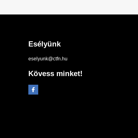
Esélyünk
eselyunk@ctfn.hu
Kövess minket!