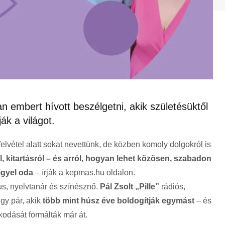
n embert hívott beszélgetni, akik születésüktől
ák a világot.
elvétel alatt sokat nevettünk, de közben komoly dolgokról is
l, kitartásról – és arról, hogyan lehet közösen, szabadon
figyel oda
– írják a kepmas.hu oldalon.
, nyelvtanár és színésznő.
Pál Zsolt „Pille”
rádiós,
gy pár, akik
több mint húsz éve boldogítják egymást
– és
odását formálták már át.