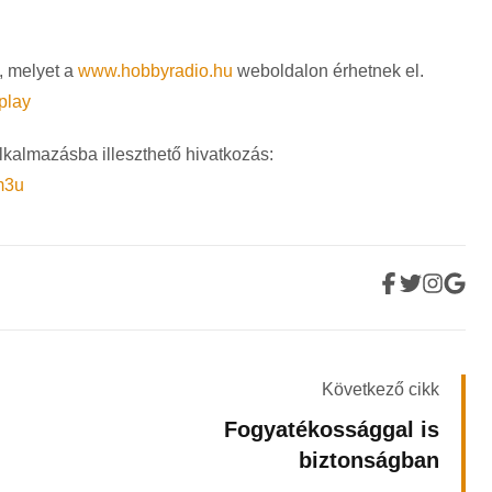
, melyet a
www.hobbyradio.hu
weboldalon érhetnek el.
play
kalmazásba illeszthető hivatkozás:
m3u
Következő cikk
Fogyatékossággal is
biztonságban