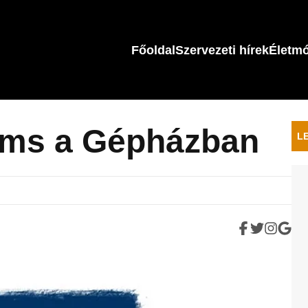
Főoldal
Szervezeti hírek
Életm
ams a Gépházban
L