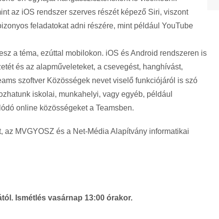
nt az iOS rendszer szerves részét képező Siri, viszont
 bizonyos feladatokat adni részére, mint például YouTube
esz a téma, ezúttal mobilokon. iOS és Android rendszeren is
etét és az alapműveleteket, a csevegést, hanghívást,
eams szoftver Közösségek nevet viselő funkciójáról is szó
hozhatunk iskolai, munkahelyi, vagy egyéb, például
ódó online közösségeket a Teamsben.
t, az MVGYOSZ és a Net-Média Alapítvány informatikai
tól. Ismétlés vasárnap 13:00 órakor.