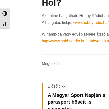
Hol?
Nagy kontraszt váltása
Az online hallgatható Hobby Rádióban
A hallgatás linkje:
www.hobbyradio.hu/
Betűméret váltása
Winamp-ba vagy egyéb zenelejátszó al
http://www.hobbyradio.hu/hobbyradio.
Megosztás:
Előző cikk
A Magyar Sport Napján a
parasport hőseit is
elismerték