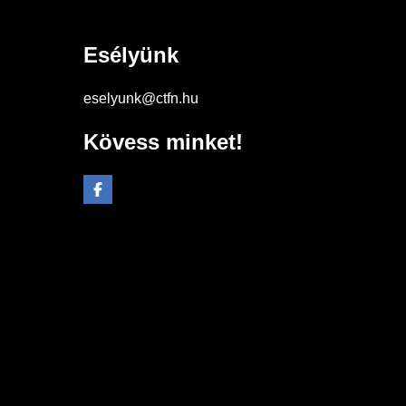
Esélyünk
eselyunk@ctfn.hu
Kövess minket!