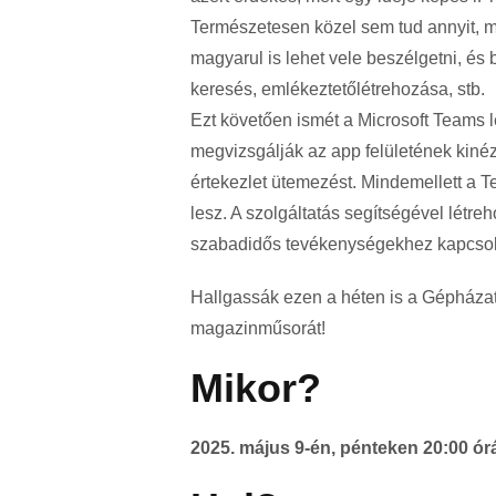
Természetesen közel sem tud annyit, mi
magyarul is lehet vele beszélgetni, és
keresés, emlékeztetőlétrehozása, stb.
Ezt követően ismét a Microsoft Teams l
megvizsgálják az app felületének kinéz
értekezlet ütemezést. Mindemellett a T
lesz. A szolgáltatás segítségével létre
szabadidős tevékenységekhez kapcsol
Hallgassák ezen a héten is a Gépháza
magazinműsorát!
Mikor?
2025. május 9-én, pénteken 20:00 órá