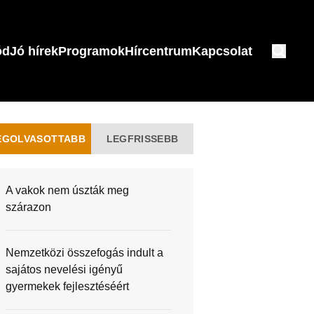
ód
Jó hírek
Programok
Hírcentrum
Kapcsolat
EGOLVASOTTABB
LEGFRISSEBB
A vakok nem úszták meg
szárazon
Nemzetközi összefogás indult a
sajátos nevelési igényű
gyermekek fejlesztéséért