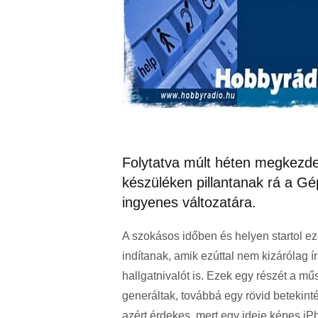
Folytatva múlt héten megkezdet
készüléken pillantanak rá a G
ingyenes változatára.
A szokásos időben és helyen startol ez
indítanak, amik ezúttal nem kizárólag 
hallgatnivalót is. Ezek egy részét a mű
generáltak, továbbá egy rövid betekint
azért érdekes, mert egy ideje képes iP