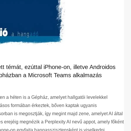
t témát, ezúttal iPhone-on, illetve Androidos
épházban a Microsoft Teams alkalmazás
en a héten is a Gépház, amelyet hallgatói levelekkel
írásos formában érkeztek, bőven kaptak ugyanis
sorban is megosztják, így megint majd zene, amelyet AI által
és erejéig megnézik a Perplexity AI nevű appot, amely főként
hone-on egyfajta hangasszisztensként is viselkedni.