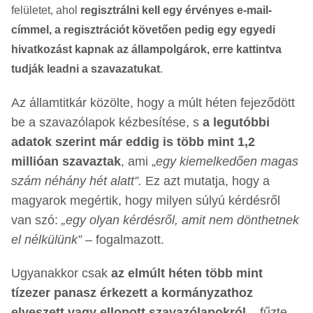
felületet, ahol
regisztrálni kell egy érvényes e-mail-
címmel, a regisztrációt követően pedig egy egyedi
hivatkozást kapnak az állampolgárok, erre kattintva
tudják leadni a szavazatukat
.
Az államtitkár közölte, hogy a múlt héten fejeződött
be a szavazólapok kézbesítése, s
a legutóbbi
adatok szerint már eddig is több mint 1,2
millióan szavaztak
, ami „
egy kiemelkedően magas
szám néhány hét alatt”.
Ez azt mutatja, hogy a
magyarok megértik, hogy milyen súlyú kérdésről
van szó:
„egy olyan kérdésről, amit nem dönthetnek
el nélkülünk”
– fogalmazott.
Ugyanakkor csak
az elmúlt héten több mint
tízezer panasz érkezett a kormányzathoz
elveszett vagy ellopott szavazólapokról
– fűzte