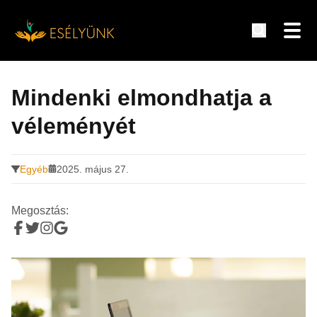
Hírek, információk a fogyatékosság témakörében
Tovább
a
Mindenki elmondhatja a
tartalomra
véleményét
Egyéb
2025. május 27.
Megosztás: