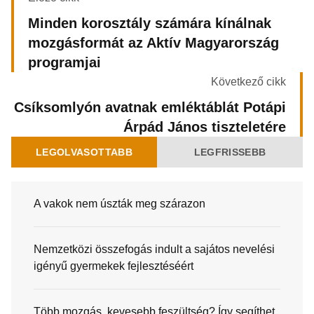
Minden korosztály számára kínálnak
mozgásformát az Aktív Magyarország
programjai
Következő cikk
Csíksomlyón avatnak emléktáblát Potápi
Árpád János tiszteletére
LEGOLVASOTTABB
LEGFRISSEBB
A vakok nem úszták meg szárazon
Nemzetközi összefogás indult a sajátos nevelési
igényű gyermekek fejlesztéséért
Több mozgás, kevesebb feszültség? Így segíthet