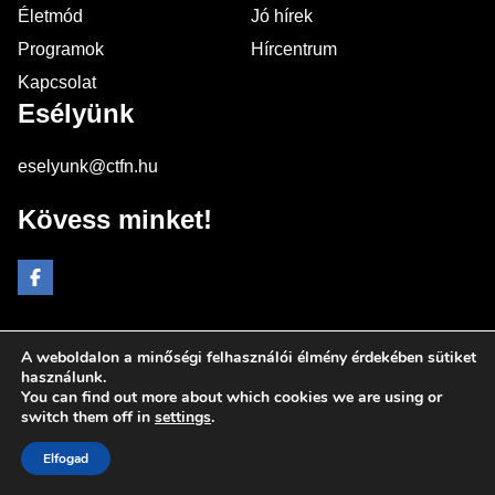
Életmód
Jó hírek
Programok
Hírcentrum
Kapcsolat
Esélyünk
eselyunk@ctfn.hu
Kövess minket!
A weboldalon a minőségi felhasználói élmény érdekében sütiket
Copyright © 2024 eselyunk.hu. Minden jog fenntartva.
használunk.
You can find out more about which cookies we are using or
Általános Szerződési Feltételek
switch them off in
settings
.
Adatkezelési Nyilatkozat
Moderálási elvek
Elfogad
Impresszum