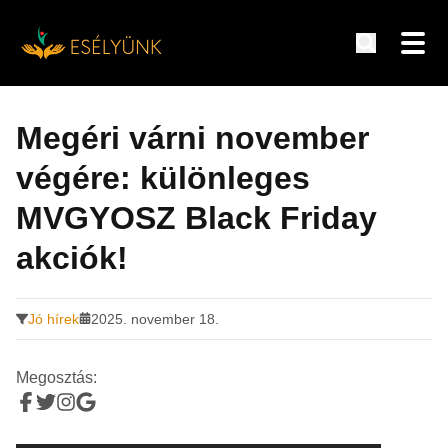
Hírek, információk a fogyatékosság témakörében
Tovább
a
Megéri várni november
tartalomra
végére: különleges
MVGYOSZ Black Friday
akciók!
Jó hírek
2025. november 18.
Megosztás: