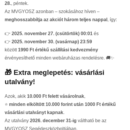
28.
, péntek.
Az MVGYOSZ azonban – szokásához híven –
meghosszabbítja az akciót három teljes nappal
, így:
👉
2025. november 27. (csütörtök) 00:01
és
👉
2025. november 30. (vasárnap) 23:59
között
1990 Ft értékű szállítási kedvezmény
érvényesíthető minden webáruházas rendelésre. 🚚✨
🎁 Extra meglepetés: vásárlási
utalvány!
Azok, akik
10.000 Ft felett vásárolnak
,
⭐
minden elköltött 10.000 forint után 1000 Ft értékű
vásárlási utalványt kapnak
.
Az utalvány
2026. december 31-ig
váltható be az
MVGYOSZ Segédeszközboltjában.