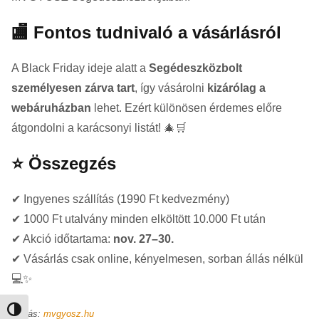
🏬 Fontos tudnivaló a vásárlásról
A Black Friday ideje alatt a
Segédeszközbolt
személyesen zárva tart
, így vásárolni
kizárólag a
webáruházban
lehet. Ezért különösen érdemes előre
átgondolni a karácsonyi listát! 🎄🛒
⭐ Összegzés
✔ Ingyenes szállítás (1990 Ft kedvezmény)
✔ 1000 Ft utalvány minden elköltött 10.000 Ft után
✔ Akció időtartama:
nov. 27–30.
✔ Vásárlás csak online, kényelmesen, sorban állás nélkül
💻✨
Nagy kontraszt váltása
Forrás:
mvgyosz.hu