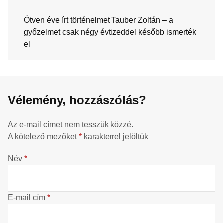
Ötven éve írt történelmet Tauber Zoltán – a
győzelmet csak négy évtizeddel később ismerték
el
Vélemény, hozzászólás?
Az e-mail címet nem tesszük közzé.
A kötelező mezőket
*
karakterrel jelöltük
Név
*
E-mail cím
*