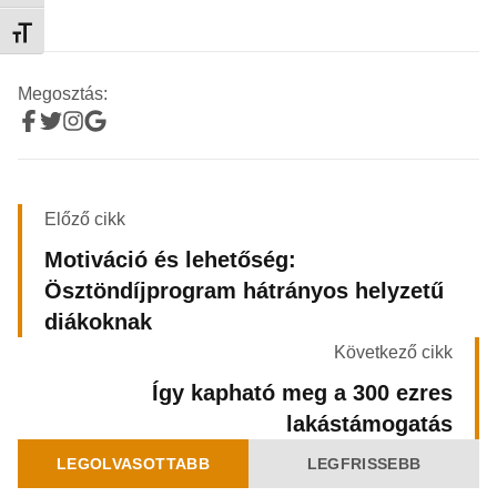
Betűméret váltása
Megosztás:
Előző cikk
Motiváció és lehetőség:
Ösztöndíjprogram hátrányos helyzetű
diákoknak
Következő cikk
Így kapható meg a 300 ezres
lakástámogatás
LEGOLVASOTTABB
LEGFRISSEBB