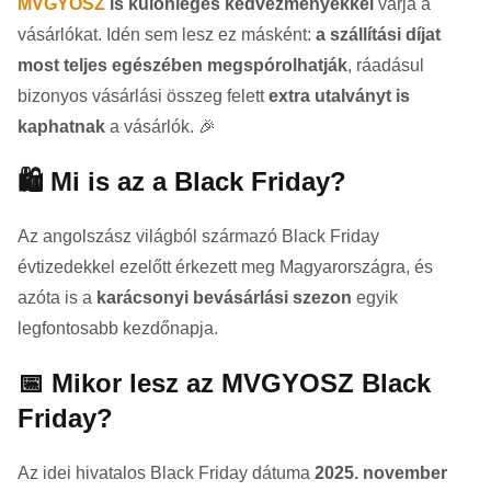
MVGYOSZ
is különleges kedvezményekkel
várja a
vásárlókat. Idén sem lesz ez másként:
a szállítási díjat
most teljes egészében megspórolhatják
, ráadásul
bizonyos vásárlási összeg felett
extra utalványt is
kaphatnak
a vásárlók. 🎉
🛍️ Mi is az a Black Friday?
Az angolszász világból származó Black Friday
évtizedekkel ezelőtt érkezett meg Magyarországra, és
azóta is a
karácsonyi bevásárlási szezon
egyik
legfontosabb kezdőnapja.
📅 Mikor lesz az MVGYOSZ Black
Friday?
Az idei hivatalos Black Friday dátuma
2025. november