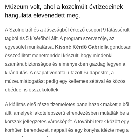
Múzeum volt, ahol a közelmúlt évtizedeinek
hangulata elevenedett meg.
A Szolnokról és a Jászságból érkező csoport 9 látássérült
tagból és 5 kísérőből állt. A program szervezője, az
egyesület munkatársa,
Kissné Kérdő Gabriella
gondosan
összeállított menetrenddel készült, hogy mindenki
számára biztonságos és élményekben gazdag legyen a
kirándulás. A csapat vonattal utazott Budapestre, a
múzeumlátogatást pedig egy kellemes sétával és közös
ebéddel is összekötötték.
A kiállítás első része tízemeletes panelházak makettjeiből
állt, amelyek lakótelepszerű elrendezésben mutatták be a
korszak jellegzetes városképét. A további terek között egy
korhűen berendezett nappali és egy konyha idézte meg a