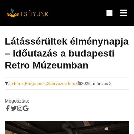
Hírek, információk a fogyatékosság témakörében
Tovább
a
Látássérültek élménynapja
tartalomra
– Időutazás a budapesti
Retro Múzeumban
Jó hírek
,
Programok
,
Szervezeti hírek
2026. március 3.
Megosztás: