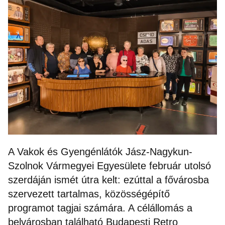
A Vakok és Gyengénlátók Jász-Nagykun-
Szolnok Vármegyei Egyesülete február utolsó
szerdáján ismét útra kelt: ezúttal a fővárosba
szervezett tartalmas, közösségépítő
programot tagjai számára. A célállomás a
belvárosban található Budapesti Retro