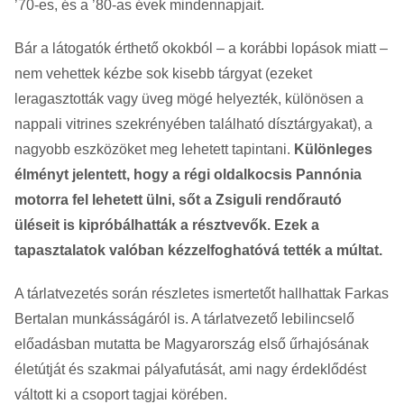
’70-es, és a ’80-as évek mindennapjait.
Bár a látogatók érthető okokból – a korábbi lopások miatt –
nem vehettek kézbe sok kisebb tárgyat (ezeket
leragasztották vagy üveg mögé helyezték, különösen a
nappali vitrines szekrényében található dísztárgyakat), a
nagyobb eszközöket meg lehetett tapintani.
Különleges
élményt jelentett, hogy a régi oldalkocsis Pannónia
motorra fel lehetett ülni, sőt a Zsiguli rendőrautó
üléseit is kipróbálhatták a résztvevők. Ezek a
tapasztalatok valóban kézzelfoghatóvá tették a múltat.
A tárlatvezetés során részletes ismertetőt hallhattak Farkas
Bertalan munkásságáról is. A tárlatvezető lebilincselő
előadásban mutatta be Magyarország első űrhajósának
életútját és szakmai pályafutását, ami nagy érdeklődést
váltott ki a csoport tagjai körében.