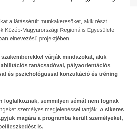
kat a látássérült munkakeresőket, akik részt
k Közép-Magyarországi Regionális Egyesülete
ban
elnevezésű projektjében.
lt szakemberekkel várják mindazokat, akik
bilitációs tanácsadóval, pályaorientációs
l és pszichológussal konzultáció és tréning
an foglalkoznak, semmilyen sémát nem fognak
ingeket személyes megjelenéssel tartják.
A sikeres
gyjuk magára a programba került személyeket,
eilleszkedést is.