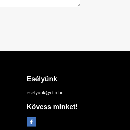
Esélyünk
eselyunk@ctfn.hu
Kövess minket!