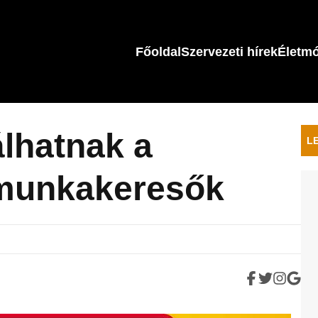
Főoldal
Szervezeti hírek
Életm
álhatnak a
L
 munkakeresők