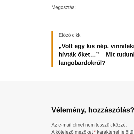
Megosztás:
Előző cikk
„Volt egy kis nép, vinnile
hívták őket…” – Mit tudun
langobardokról?
Vélemény, hozzászólás
Az e-mail címet nem tesszük közzé.
A kötelező mezőket
*
karakterrel jelöltü