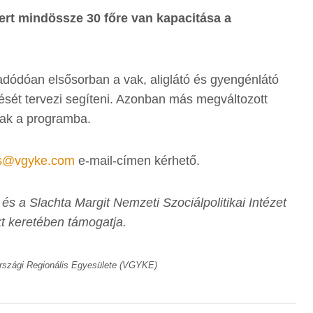
ert mindössze 30 főre van kapacitása a
dódóan elsősorban a vak, aliglátó és gyengénlátó
sét tervezi segíteni. Azonban más megváltozott
ak a programba.
as@vgyke.com
e-mail-címen kérhető.
s a Slachta Margit Nemzeti Szociálpolitikai Intézet
keretében támogatja.
rszági Regionális Egyesülete (VGYKE)