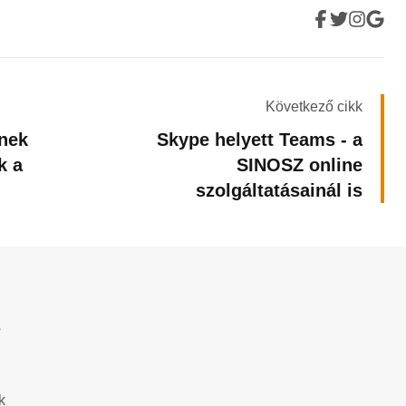
Következő cikk
knek
Skype helyett Teams - a
k a
SINOSZ online
szolgáltatásainál is
?
k