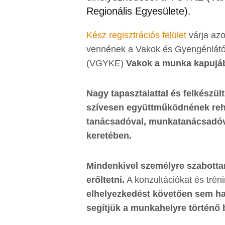
Regionális Egyesülete).
Kész regisztrációs felület
várja azo
vennének a Vakok és Gyengénlátó
(VGYKE)
Vakok a munka kapujá
Nagy tapasztalattal és felkészü
szívesen együttműködnének reha
tanácsadóval, munkatanácsadóva
keretében.
Mindenkivel személyre szabott
erőltetni.
A konzultációkat és trén
elhelyezkedést követően sem ha
segítjük a munkahelyre történő b