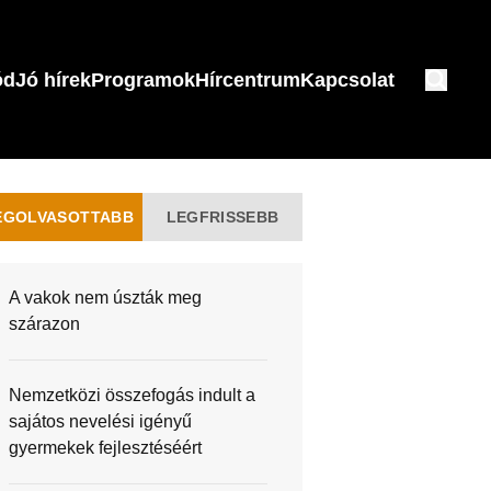
ód
Jó hírek
Programok
Hírcentrum
Kapcsolat
EGOLVASOTTABB
LEGFRISSEBB
A vakok nem úszták meg
szárazon
Nemzetközi összefogás indult a
sajátos nevelési igényű
gyermekek fejlesztéséért