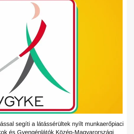
ssal segíti a látássérültek nyílt munkaerőpiaci
kok és Gyengénlátók Közép-Magyarországi