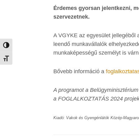
Érdemes gyorsan jelentkezni, m
szervezetnek.
A VGYKE az egyesület jellegéből a
leendő munkavállalók elhelyezkedé
Nagy kontraszt váltása
munkaképességű személyt is várn
Betűméret váltása
Bővebb információ a
foglalkoztat
A programot a Belügyminisztérium é
a FOGLALKOZTATÁS 2024 projekt 
Kiadó: Vakok és Gyengénlátók Közép-Magyaro