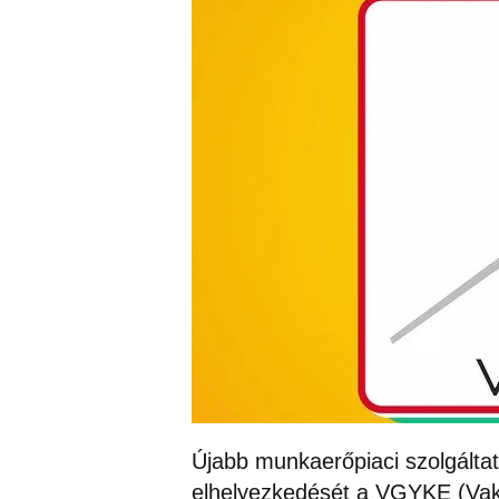
Újabb munkaerőpiaci szolgáltatá
elhelyezkedését a VGYKE (Va