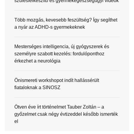
szülésfelkészítő és gyermekegészségügyi videók
Több mozgás, kevesebb feszültség? Így segíthet
a nyár az ADHD-s gyermekeknek
Mesterséges intelligencia, új gyógyszerek és
személyre szabott kezelés: fordulóponthoz
érkezhet a neurológia
Önismereti workshopot indít hallássérült
fiataloknak a SINOSZ
Ötven éve írt történelmet Tauber Zoltán – a
győzelmet csak négy évtizeddel később ismerték
el