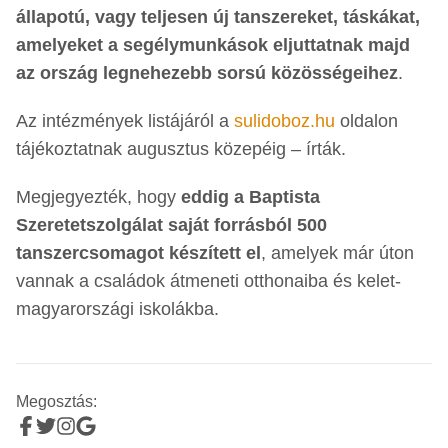
állapotú, vagy teljesen új tanszereket, táskákat,
amelyeket a segélymunkások eljuttatnak majd
az ország legnehezebb sorsú közösségeihez
.
Az intézmények listájáról a
sulidoboz.hu
oldalon
tájékoztatnak augusztus közepéig – írták.
Megjegyezték, hogy
eddig a Baptista
Szeretetszolgálat saját forrásból 500
tanszercsomagot készített el
, amelyek már úton
vannak a családok átmeneti otthonaiba és kelet-
magyarországi iskolákba.
Megosztás: