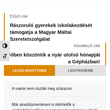
Előző cikk
Rászoruló gyerekek iskolakezdését
támogatja a Magyar Máltai
Szeretetszolgálat
Következő cikk
Nagy kontraszt váltása
Élőben köszöntik a nyár utolsó hónapját
Betűméret váltása
a Gépházban!
LEGOLVASOTTABB
LEGFRISSEBB
A vakok nem úszták meg szárazon
Már akadálymentesen is elérhetők a