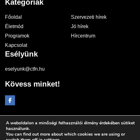
Kategóriák
Főoldal
Szervezeti hírek
Életmód
Jó hírek
Programok
Hírcentrum
Kapcsolat
Esélyünk
eselyunk@ctfn.hu
Kövess minket!
A weboldalon a minőségi felhasználói élmény érdekében sütiket
Copyright © 2024 eselyunk.hu. Minden jog fenntartva.
használunk.
You can find out more about which cookies we are using or
Általános Szerződési Feltételek
switch them off in
settings
.