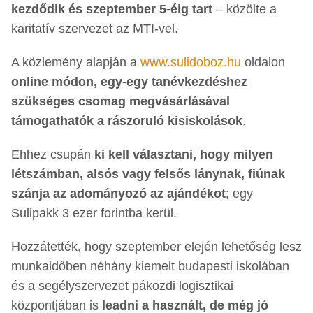
kezdődik és szeptember 5-éig tart
– közölte a
karitatív szervezet az MTI-vel.
A közlemény alapján a
www.sulidoboz.hu
oldalon
online módon, egy-egy tanévkezdéshez
szükséges csomag megvásárlásával
támogathatók a rászoruló kisiskolások
.
Ehhez csupán
ki kell választani, hogy milyen
létszámban, alsós vagy felsős lánynak, fiúnak
szánja az adományozó az ajándékot
; egy
Sulipakk 3 ezer forintba kerül.
Hozzátették, hogy szeptember elején lehetőség lesz
munkaidőben néhány kiemelt budapesti iskolában
és a segélyszervezet pákozdi logisztikai
központjában is
leadni a használt, de még jó