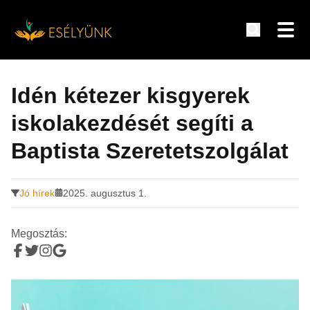
Hírek, információk a fogyatékosság témakörében
Tovább
a
Idén kétezer kisgyerek
tartalomra
iskolakezdését segíti a
Baptista Szeretetszolgálat
Jó hírek
2025. augusztus 1.
Megosztás: