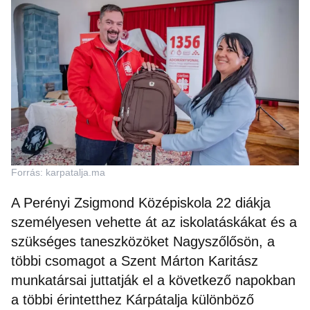
Forrás: karpatalja.ma
A Perényi Zsigmond Középiskola 22 diákja
személyesen vehette át az iskolatáskákat és a
szükséges taneszközöket Nagyszőlősön, a
többi csomagot a Szent Márton Karitász
munkatársai juttatják el a következő napokban
a többi érintetthez Kárpátalja különböző