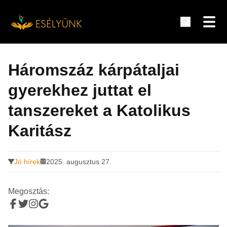
Hírek, információk a fogyatékosság témakörében
Tovább
a
Háromszáz kárpátaljai
tartalomra
gyerekhez juttat el
tanszereket a Katolikus
Karitász
Jó hírek
2025. augusztus 27.
Megosztás: