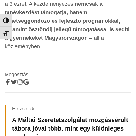
a 3 ezret. A kezdeményezés
nemcsak a
tanévkezdést támogatja, hanem
tehetséggondozó és fejlesztő programokkal,
Nagy kontraszt váltása
valamint ösztöndíj jellegű támogatással is segíti
Betűméret váltása
a gyermekeket Magyarországon
– áll a
közleményben.
Megosztás:
Előző cikk
A Máltai Szeretetszolgálat mozgássérült
tábora jóval több, mint egy különleges