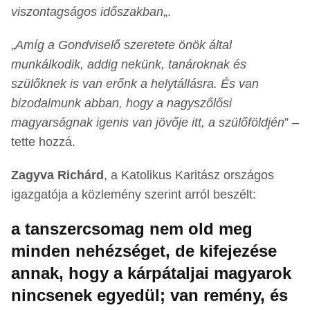
viszontagságos időszakban
„.
„
Amíg a Gondviselő szeretete önök által
munkálkodik, addig nekünk, tanároknak és
szülőknek is van erőnk a helytállásra. És van
bizodalmunk abban, hogy a nagyszőlősi
magyarságnak igenis van jövője itt, a szülőföldjén
” –
tette hozzá.
Zagyva Richárd
, a Katolikus Karitász országos
igazgatója a közlemény szerint arról beszélt:
a tanszercsomag nem old meg
minden nehézséget, de kifejezése
annak, hogy a kárpátaljai magyarok
nincsenek egyedül; van remény, és