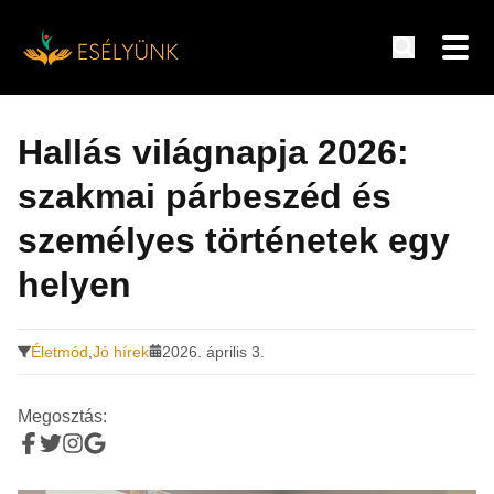
Hírek, információk a fogyatékosság témakörében
Tovább
a
Hallás világnapja 2026:
tartalomra
szakmai párbeszéd és
személyes történetek egy
helyen
Életmód
,
Jó hírek
2026. április 3.
Megosztás: