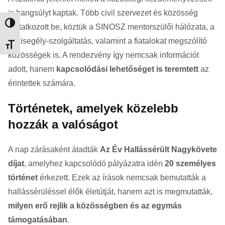
is hangsúlyt kaptak. Több civil szervezet és közösség
Nagy kontraszt váltása
mutatkozott be, köztük a SINOSZ mentorszülői hálózata, a
lelkisegély-szolgáltatás, valamint a fiatalokat megszólító
Betűméret váltása
közösségek is. A rendezvény így nemcsak információt
adott, hanem
kapcsolódási lehetőséget is teremtett
az
érintettek számára.
Történetek, amelyek közelebb
hozzák a valóságot
A nap zárásaként átadták
Az Év Hallássérült Nagykövete
díjat
, amelyhez kapcsolódó pályázatra idén
20 személyes
történet
érkezett. Ezek az írások nemcsak bemutatták a
hallássérüléssel élők életútját, hanem azt is megmutatták,
milyen erő rejlik a közösségben és az egymás
támogatásában
.