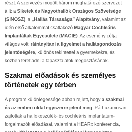
részt. A szervezés mögött három meghatározó szervezet
állt: a
Siketek és Nagyothallók Országos Szövetsége
(SINOSZ)
, a
„Hallás Társasága” Alapítvány
, valamint az
idén első alkalommal csatlakozó
Magyar Cochleáris
Implantáltak Egyesülete (MACIE)
. Az esemény célja
világos volt:
ráirányítani a figyelmet a hallásgondozás
jelentőségére
, különös tekintettel a gyermekekre, és
közben teret adni a tapasztalatok megosztásának.
Szakmai előadások és személyes
történetek egy térben
A program különlegessége abban rejlett, hogy
a szakmai
és az emberi oldal egyszerre jelent meg
. Párhuzamosan
zajlottak a hallókészülék- és cochleáris implantátum-
forgalmazók előadásai, valamint a HEARx konferencia,