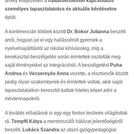
amely kifejezetten a
hallássérüléssel kapcsolatos
személyes tapasztalatokra és aktuális kérdésekre
épült.
A konferencián többek között
Dr. Bokor Julianna
beszélt
arról, hogyan jut el egy hallássérült gyermek a
nyelvelsajátítástól az iskolai kihívásokig, míg a
kerekasztal-beszélgetés során érintettek osztották meg
saját élményeiket az integrációról. A beszélgetést
Puha
Andrea
és
Vecsernyés Anna
vezette, a résztvevők között
pedig olyan szakemberek és érintettek voltak, akik saját
tapasztalataikon keresztül tudtak hiteles képet adni a
mindennapokról.
A további előadások is egy-egy fontos területre világítottak
rá.
Tempfli Kátya
a mentorszülői hálózat jelentőségéről
beszélt,
Lukács Szandra
az utazó gyógypedagógiai