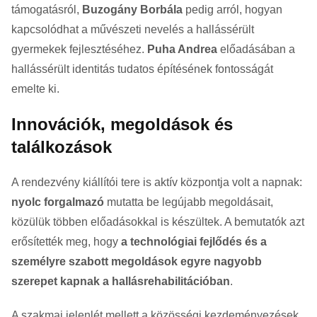
támogatásról,
Buzogány Borbála
pedig arról, hogyan
kapcsolódhat a művészeti nevelés a hallássérült
gyermekek fejlesztéséhez.
Puha Andrea
előadásában a
hallássérült identitás tudatos építésének fontosságát
emelte ki.
Innovációk, megoldások és
találkozások
A rendezvény kiállítói tere is aktív központja volt a napnak:
nyolc forgalmazó
mutatta be legújabb megoldásait,
közülük többen előadásokkal is készültek. A bemutatók azt
erősítették meg, hogy
a technológiai fejlődés és a
személyre szabott megoldások egyre nagyobb
szerepet kapnak a hallásrehabilitációban
.
A szakmai jelenlét mellett a közösségi kezdeményezések