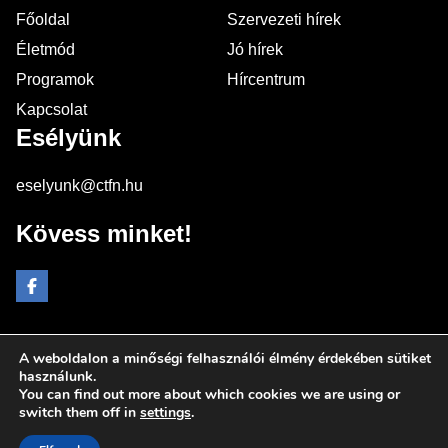
Főoldal
Szervezeti hírek
Életmód
Jó hírek
Programok
Hírcentrum
Kapcsolat
Esélyünk
eselyunk@ctfn.hu
Kövess minket!
A weboldalon a minőségi felhasználói élmény érdekében sütiket
Copyright © 2024 eselyunk.hu. Minden jog fenntartva.
használunk.
You can find out more about which cookies we are using or
Általános Szerződési Feltételek
switch them off in
settings
.
Adatkezelési Nyilatkozat
Moderálási elvek