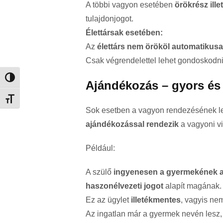
A többi vagyon esetében
örökrész ill
tulajdonjogot.
Élettársak esetében:
Az
élettárs nem örököl automatikus
Csak végrendelettel lehet gondoskodni 
Nagy kontraszt váltása
Ajándékozás – gyors és
Betűméret váltása
Sok esetben a vagyon rendezésének l
ajándékozással rendezik
a vagyoni v
Például:
A szülő
ingyenesen a gyermekének aj
haszonélvezeti jogot
alapít magának.
Ez az ügylet
illetékmentes
, vagyis nem
Az ingatlan már a gyermek nevén lesz, 