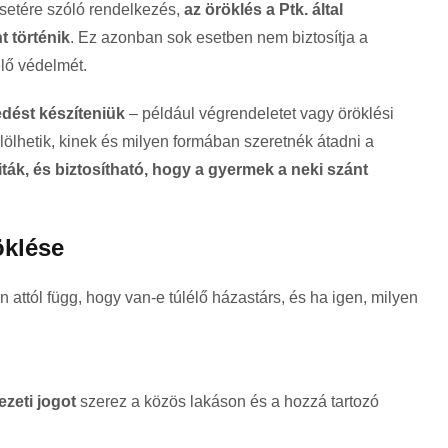
setére szóló rendelkezés,
az öröklés a Ptk. által
t történik
. Ez azonban sok esetben nem biztosítja a
lő védelmét.
dést készíteniük
– például végrendeletet vagy öröklési
ölhetik, kinek és milyen formában szeretnék átadni a
iták, és biztosítható, hogy a gyermek a neki szánt
öklése
 attól függ, hogy van-e túlélő házastárs, és ha igen, milyen
ezeti jogot
szerez a közös lakáson és a hozzá tartozó