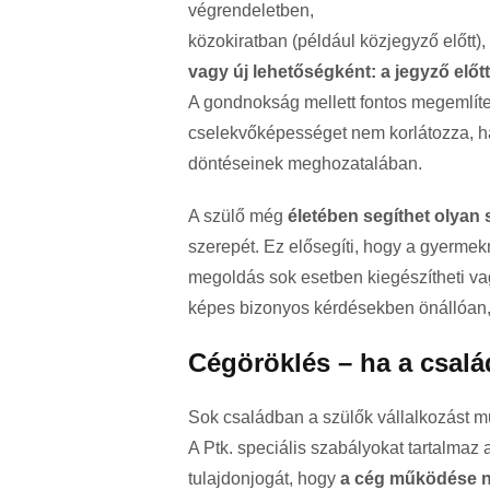
végrendeletben,
közokiratban (például közjegyző előtt),
vagy új lehetőségként: a jegyző előtt
A gondnokság mellett fontos megemlít
cselekvőképességet nem korlátozza, ha
döntéseinek meghozatalában.
A szülő még
életében segíthet olyan s
szerepét. Ez elősegíti, hogy a gyerme
megoldás sok esetben kiegészítheti va
képes bizonyos kérdésekben önállóan,
Cégöröklés – ha a csalá
Sok családban a szülők vállalkozást mű
A Ptk. speciális szabályokat tartalmaz
tulajdonjogát, hogy
a cég működése ne