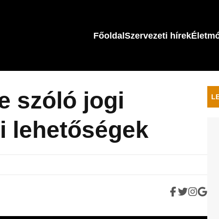
Főoldal
Szervezeti hírek
Életm
e szóló jogi
L
i lehetőségek