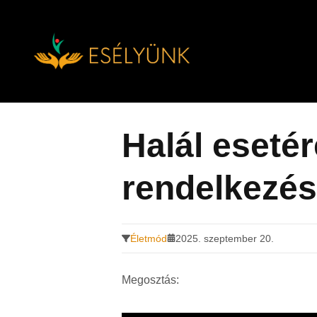
Hírek, információk a fogyatékosság témakörében
Tovább
a
tartalomra
Halál esetér
rendelkezés
Életmód
2025. szeptember 20.
Megosztás: