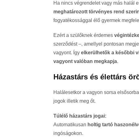
Ha nincs végrendelet vagy más halál e
meghatározott törvényes rend szerin
fogyatékossággal élő gyermek megfele
Ezért a szülőknek érdemes
végintézke
szerződést –, amellyel pontosan megjel
vagyont. Így
elkerülhetők a későbbi v
vagyont valóban megkapja
.
Házastárs és élettárs ör
Halálesetkor a vagyon sorsa elsősorban
jogok illetik meg őt.
Túlélő házastárs jogai:
Automatikusan
holtig tartó haszonélv
ingóságokon.