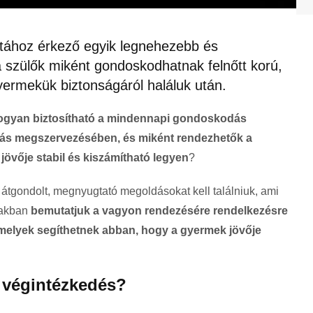
tához érkező egyik legnehezebb és
 szülők miként gondoskodhatnak felnőtt korú,
yermekük biztonságáról haláluk után.
ogyan biztosítható a mindennapi gondoskodás
atás megszervezésében, és miként rendezhetők a
övője stabil és kiszámítható legyen
?
átgondolt, megnyugtató megoldásokat kell találniuk, ami
iakban
bemutatjuk a vagyon rendezésére rendelkezésre
amelyek segíthetnek abban, hogy a gyermek jövője
 végintézkedés?