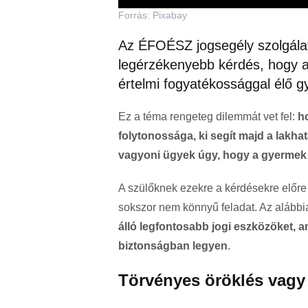
Forrás: Pixabay
Az ÉFOÉSZ jogsegély szolgála
legérzékenyebb kérdés, hogy a
értelmi fogyatékossággal élő g
Ez a téma rengeteg dilemmát vet fel:
h
folytonossága, ki segít majd a lakh
vagyoni ügyek úgy, hogy a gyermek j
A szülőknek ezekre a kérdésekre előre 
sokszor nem könnyű feladat. Az alább
álló legfontosabb jogi eszközöket, 
biztonságban legyen
.
Törvényes öröklés vagy