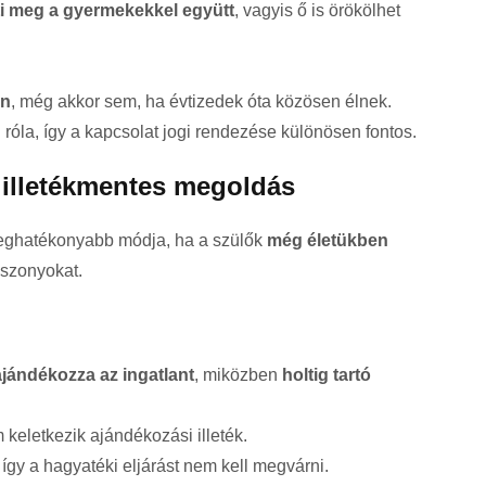
eti meg a gyermekekkel együtt
, vagyis ő is örökölhet
an
, még akkor sem, ha évtizedek óta közösen élnek.
róla, így a kapcsolat jogi rendezése különösen fontos.
 illetékmentes megoldás
eghatékonyabb módja, ha a szülők
még életükben
iszonyokat.
ándékozza az ingatlant
, miközben
holtig tartó
 keletkezik ajándékozási illeték.
így a hagyatéki eljárást nem kell megvárni.