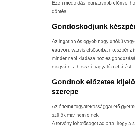
Ezen megoldás legnagyobb előnye, hogy
döntés.
Gondoskodjunk készpé
Az ingatlan és egyéb nagy értékű vagy
vagyon
, vagyis elsősorban készpénz i
mindennapi kiadásaihoz és gondozásáh
megvárni a hosszú hagyatéki eljárást.
Gondnok előzetes kijelö
szerepe
Az értelmi fogyatékossággal élő gyermek
szülők már nem élnek.
A törvény lehetőséget ad arra, hogy a 