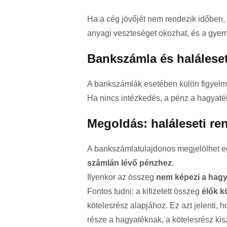
Ha a cég jövőjét nem rendezik időben, 
anyagi veszteséget okozhat, és a gyerme
Bankszámla és haláleset
A bankszámlák esetében külön figyelmet
Ha nincs intézkedés, a pénz a hagyaték 
Megoldás: haláleseti re
A bankszámlatulajdonos megjelölhet eg
számlán lévő pénzhez
.
Ilyenkor az összeg
nem képezi a hagy
Fontos tudni: a kifizetett összeg
élők k
kötelesrész alapjához. Ez azt jelenti, 
része a hagyatéknak, a kötelesrész kis