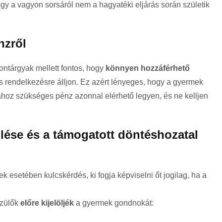
 a vagyon sorsáról nem a hagyatéki eljárás során születik
nzről
ontárgyak mellett fontos, hogy
könnyen hozzáférhető
s rendelkezésre álljon. Ez azért lényeges, hogy a gyermek
oz szükséges pénz azonnal elérhető legyen, és ne kelljen
lése és a támogatott döntéshozatal
 esetében kulcskérdés, ki fogja képviselni őt jogilag, ha a
szülők
előre kijelöljék
a gyermek gondnokát: