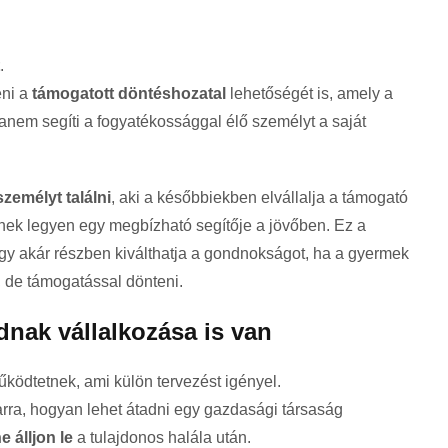
.
eni a
támogatott döntéshozatal
lehetőségét is, amely a
nem segíti a fogyatékossággal élő személyt a saját
zemélyt találni
, aki a későbbiekben elvállalja a támogató
knek legyen egy megbízható segítője a jövőben. Ez a
gy akár részben kiválthatja a gondnokságot, ha a gyermek
 de támogatással dönteni.
dnak vállalkozása is van
ködtetnek, ami külön tervezést igényel.
 arra, hogyan lehet átadni egy gazdasági társaság
 álljon le
a tulajdonos halála után.