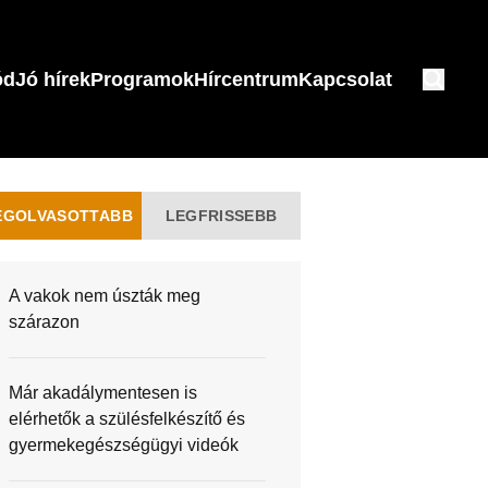
ód
Jó hírek
Programok
Hírcentrum
Kapcsolat
EGOLVASOTTABB
LEGFRISSEBB
A vakok nem úszták meg
szárazon
Már akadálymentesen is
elérhetők a szülésfelkészítő és
gyermekegészségügyi videók