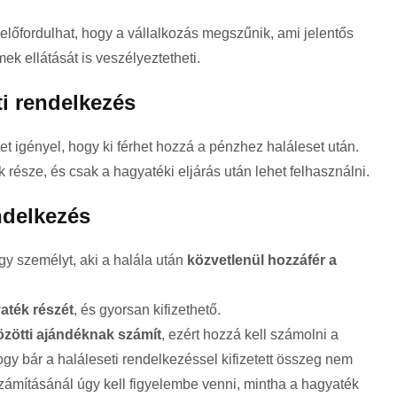
előfordulhat, hogy a vállalkozás megszűnik, ami jelentős
k ellátását is veszélyeztetheti.
i rendelkezés
 igényel, hogy ki férhet hozzá a pénzhez haláleset után.
része, és csak a hagyatéki eljárás után lehet felhasználni.
ndelkezés
y személyt, aki a halála után
közvetlenül hozzáfér a
aték részét
, és gyorsan kifizethető.
özötti ajándéknak számít
, ezért hozzá kell számolni a
hogy bár a haláleseti rendelkezéssel kifizetett összeg nem
zámításánál úgy kell figyelembe venni, mintha a hagyaték