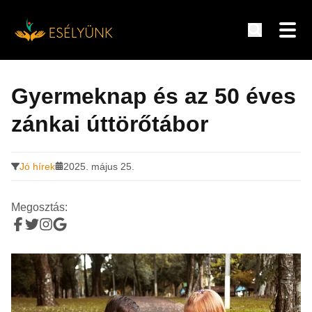
Hírek, információk a fogyatékosság témakörében
Tovább
a
Gyermeknap és az 50 éves
tartalomra
zánkai úttörőtábor
Jó hírek
2025. május 25.
Megosztás: