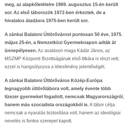
meg, az alapkőletételre 1969. augusztus 15-én került
sor. Az első táborozók 1972-ben érkeztek, de a
hivatalos átadásra 1975-ben került sor.
A zánkai Balatoni Úttörővárost pontosan 50 éve, 1975.
május 25-én, a Nemzetközi Gyermeknapon adták át
ünnepélyesen.
Az avatáson maga Kádár János, az
MSZMP Központi Bizottságának első titkára is részt vett,
ezzel is hangsúlyozva a létesítmény jelentőségét.
A zánkai Balatoni Úttörőváros Közép-Európa
legnagyobb úttörőtábora volt, amely évente több
tízezer gyermeket fogadott, nemcsak Magyarországról,
hanem más szocialista országokból is.
A tábor célja
nemcsak a nyaralás biztosítása volt, hanem az ideológiai
nevelés is fontos szerepet kapott.