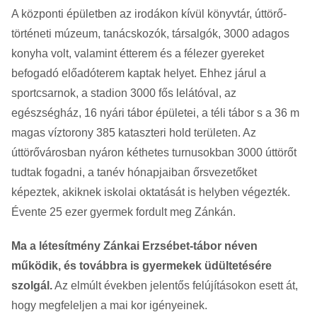
A központi épületben az irodákon kívül könyvtár, úttörő-
történeti múzeum, tanácskozók, társalgók, 3000 adagos
konyha volt, valamint étterem és a félezer gyereket
befogadó előadóterem kaptak helyet. Ehhez járul a
sportcsarnok, a stadion 3000 fős lelátóval, az
egészségház, 16 nyári tábor épületei, a téli tábor s a 36 m
magas víztorony 385 kataszteri hold területen. Az
úttörővárosban nyáron kéthetes turnusokban 3000 úttörőt
tudtak fogadni, a tanév hónapjaiban őrsvezetőket
képeztek, akiknek iskolai oktatását is helyben végezték.
Évente 25 ezer gyermek fordult meg Zánkán.
Ma a létesítmény Zánkai Erzsébet-tábor néven
működik, és továbbra is gyermekek üdültetésére
szolgál.
Az elmúlt években jelentős felújításokon esett át,
hogy megfeleljen a mai kor igényeinek.