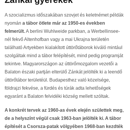
A szocializmus időszakában szovjet és keletnémet példák
nyomán
a tábor ötlete már az 1950-es években
felmerült.
A berlini Wuhlweide parkban, a Werbellinsee-
nél fekvő Altenhofban vagy a mai Ukrajna területén
található Artyekben kialakított úttörőtáborok kiváló mintául
szolgáltak mind a tábor felépítését, mind pedig programját
tekintve. Magyarországon az úttörőmozgalom vezetői a
Balaton északi partján elterülő Zánkát jelölték ki a leendő
úttörőtábor területéül. Budapesthez való közelsége,
földrajzi fekvése, a fürdés és túrák adta lehetőségek
egyaránt a Balaton felvidéki község mellett szóltak.
A konkrét tervek az 1960-as évek elején születtek meg,
de a helyszínt végül csak 1963-ban jelölték ki. A tábor
építését a Csorsza-patak völgyében 1968-ban kezdték