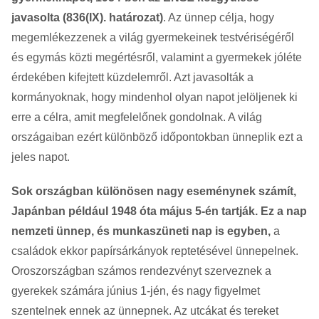
javasolta (836(IX). határozat)
. Az ünnep célja, hogy
megemlékezzenek a világ gyermekeinek testvériségéről
és egymás közti megértésről, valamint a gyermekek jóléte
érdekében kifejtett küzdelemről. Azt javasolták a
kormányoknak, hogy mindenhol olyan napot jelöljenek ki
erre a célra, amit megfelelőnek gondolnak. A világ
országaiban ezért különböző időpontokban ünneplik ezt a
jeles napot.
Sok országban különösen nagy eseménynek számít,
Japánban például 1948 óta május 5-én tartják. Ez a nap
nemzeti ünnep, és munkaszüneti nap is egyben,
a
családok ekkor papírsárkányok reptetésével ünnepelnek.
Oroszországban számos rendezvényt szerveznek a
gyerekek számára június 1-jén, és nagy figyelmet
szentelnek ennek az ünnepnek. Az utcákat és tereket