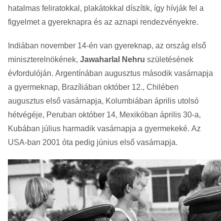
hatalmas feliratokkal, plakátokkal díszítik, így hívják fel a
figyelmet a gyereknapra és az aznapi rendezvényekre.
Indiában november 14-én van gyereknap, az ország első
miniszterelnökének,
Jawaharlal Nehru
születésének
évfordulóján. Argentínában augusztus második vasárnapja
a gyermeknap, Brazíliában október 12., Chilében
augusztus első vasárnapja, Kolumbiában április utolsó
hétvégéje, Peruban október 14, Mexikóban április 30-a,
Kubában július harmadik vasárnapja a gyermekeké. Az
USA-ban 2001 óta pedig június első vasárnapja.