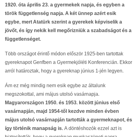
1920. óta április 23. a gyermekek napja, és egyben a
török függetlenség napja. A két ünnep azért esik
egybe, mert Atatürk szerint a gyerekek képviselik a
jövőt, és így nekik kell megőrizniük a szabadságot és a
függetlenséget.
Több országot érintő módon először 1925-ben tartottak
gyereknapot Genfben a Gyermekjóléti Konferencián. Ekkor
arról határoztak, hogy a gyereknap június 1-jén legyen.
Ám ez még mindig nem esik egybe az általunk
megszokottal, ami május utolsó vasárnapja.
Magyarországon 1950. és 1953. között június első
vasárnapján, majd 1954-től kezdve minden évben
május utolsó vasárnapján tartották a gyermeknapot, és
így történik manapság is.
A döntéshozók ezzel azt is
biztosították, hogy a gyereknap munkaszüneti napra