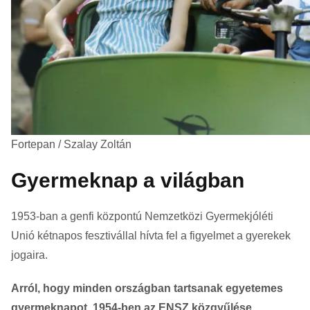
Fortepan / Szalay Zoltán
Gyermeknap a világban
1953-ban a genfi központú Nemzetközi Gyermekjóléti
Unió kétnapos fesztivállal hívta fel a figyelmet a gyerekek
jogaira.
Arról, hogy minden országban tartsanak egyetemes
gyermeknapot, 1954-ben az ENSZ közgyűlése