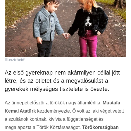
Illusztráció!
Az első gyereknap nem akármilyen céllal jött
létre, és az ötletet és a megvalósulást a
gyerekek mélységes tisztelete is övezte.
Az ünnepet először a törökök nagy államférfija,
Mustafa
Kemal Atatürk
kezdeményezte. Ő volt az, aki véget vetett
a szultánok korának, kivívta a függetlenséget és
megalapozta a Török Köztársaságot.
Törökországban