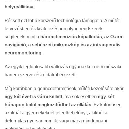
helyreállítása
.
Pécsett ezt több korszerű technológia támogatja. A műtéti
tervezésben és kivitelezésben olyan rendszerek
segítenek, mint a
háromdimenziós képalkotás, az O-arm
navigáció, a sebészeti mikroszkóp és az intraoperatív
neuromonitoring
.
Az egyik legfontosabb változás ugyanakkor nem műszaki,
hanem szervezési oldalról érkezett.
Míg korábban a gerincdeformitások műtéti kezelésére akár
egy-két évet is várni kellett
, ma sok esetben
egy-két
hónapon belül megkezdődhet az ellátás
. Ez különösen
azoknál a gyermekeknél jelenthet előnyt, akiknél a
deformitás gyorsan romlik, vagy már a mindennapi
működést is befolyásolja.