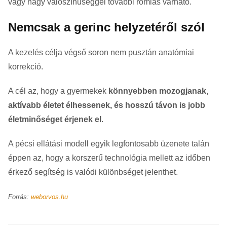
vagy nagy valószínűséggel további romlás várható.
Nemcsak a gerinc helyzetéről szól
A kezelés célja végső soron nem pusztán anatómiai
korrekció.
A cél az, hogy a gyermekek
könnyebben mozogjanak,
aktívabb életet élhessenek, és hosszú távon is jobb
életminőséget érjenek el
.
A pécsi ellátási modell egyik legfontosabb üzenete talán
éppen az, hogy a korszerű technológia mellett az időben
érkező segítség is valódi különbséget jelenthet.
Forrás:
weborvos.hu