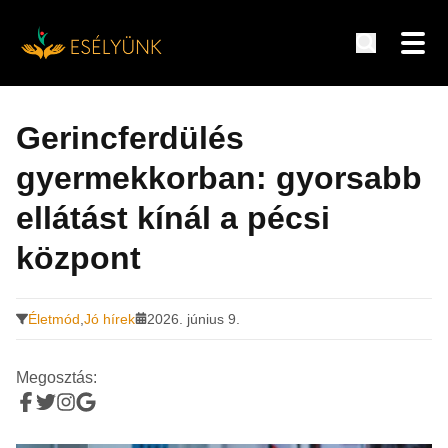
Hírek, információk a fogyatékosság témakörében
Tovább
a
Gerincferdülés
tartalomra
gyermekkorban: gyorsabb
ellátást kínál a pécsi
központ
Életmód
,
Jó hírek
2026. június 9.
Megosztás: