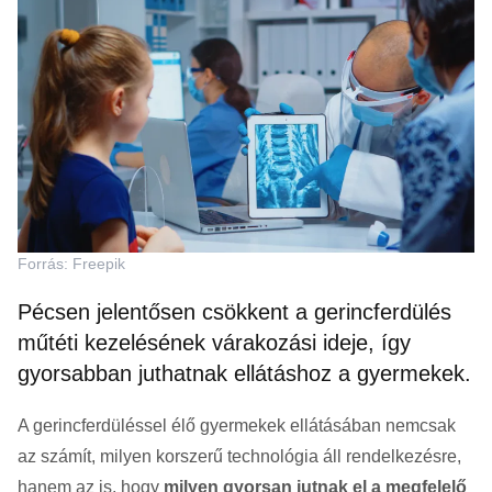
Forrás: Freepik
Pécsen jelentősen csökkent a gerincferdülés
műtéti kezelésének várakozási ideje, így
gyorsabban juthatnak ellátáshoz a gyermekek.
A gerincferdüléssel élő gyermekek ellátásában nemcsak
az számít, milyen korszerű technológia áll rendelkezésre,
hanem az is, hogy
milyen gyorsan jutnak el a megfelelő