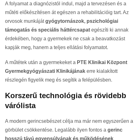
A folyamat a diagnózistól indul, majd a tervezésen és a
műtéti előkészítésen át egészen a rehabilitációig tart. Az
orvosok munkáját
gyógytornászok, pszichológiai
támogatás és speciális háttércsapat
egészíti ki annak
érdekében, hogy a gyermekek ne csak a beavatkozást
kapják meg, hanem a teljes ellátási folyamatot.
A műtétek után a gyermekeket a
PTE Klinikai Központ
Gyermekgyógyászati Klinikájának
erre kialakított
részlegén figyelik meg és segítik a felépülésben.
Korszerű technológia és rövidebb
várólista
A modern gerincsebészet célja ma már nem egyszerűen a
görbület csökkentése. Legalább ilyen fontos a
gerinc
hosszú távú egyensúlyának és működésének