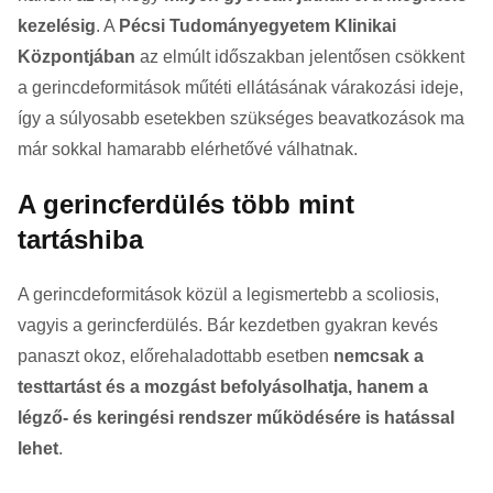
kezelésig
. A
Pécsi Tudományegyetem Klinikai
Központjában
az elmúlt időszakban jelentősen csökkent
a gerincdeformitások műtéti ellátásának várakozási ideje,
így a súlyosabb esetekben szükséges beavatkozások ma
már sokkal hamarabb elérhetővé válhatnak.
A gerincferdülés több mint
tartáshiba
A gerincdeformitások közül a legismertebb a scoliosis,
vagyis a gerincferdülés. Bár kezdetben gyakran kevés
panaszt okoz, előrehaladottabb esetben
nemcsak a
testtartást és a mozgást befolyásolhatja, hanem a
légző- és keringési rendszer működésére is hatással
lehet
.