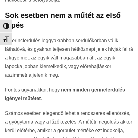
Sok esetben nem a műtét az első
lépés
Nagy kontraszt váltása
Betűméret váltása
A gerincferdülés leggyakrabban serdülőkorban válik
láthatóvá, és gyakran teljesen hétköznapi jelek hívják fel rá
a figyelmet: az egyik váll magasabban áll, az egyik
lapocka jobban kiemelkedik, vagy előrehajláskor
aszimmetria jelenik meg.
Fontos ugyanakkor, hogy
nem minden gerincferdülés
igényel műtétet
.
Számos esetben elegendő lehet a rendszeres ellenőrzés,
a gyógytorna vagy a fűzőkezelés. A műtéti megoldás akkor
kerül előtérbe, amikor a görbület mértéke ezt indokolja,