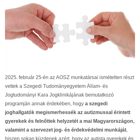
2025. február 25-én az AOSZ munkatársai ismételten részt
vettek a Szegedi Tudományegyetem Állam- és
Jogtudományi Kara Jogklinikájának bemutatkozó
programján annak érdekében, hogy
a szegedi
joghallgatók megismerhessék az autizmussal érintett
gyerekek és felnőttek helyzetét a mai Magyarországon,
valamint a szervezet jog- és érdekvédelmi munkáját
,
hiszen sokan küzdenek azért, hogy az autista gyerekek és