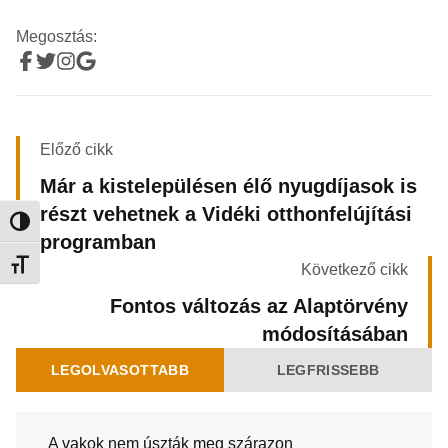
Megosztás:
Előző cikk
Már a kistelepülésen élő nyugdíjasok is
részt vehetnek a Vidéki otthonfelújítási
Nagy kontraszt váltása
programban
Betűméret váltása
Következő cikk
Fontos változás az Alaptörvény
módosításában
LEGOLVASOTTABB
LEGFRISSEBB
A vakok nem úszták meg szárazon