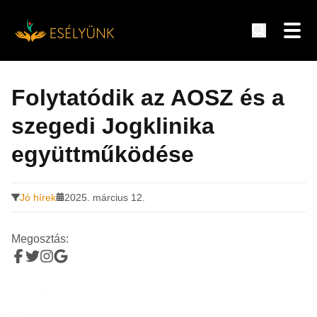
Hírek, információk a fogyatékosság témakörében
Tovább
a
Folytatódik az AOSZ és a
tartalomra
szegedi Jogklinika
együttműködése
Jó hírek
2025. március 12.
Megosztás: