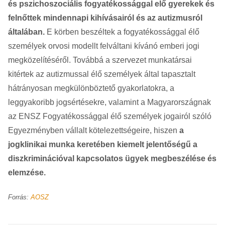
és pszichoszociális fogyatékossággal elő gyerekek és
felnőttek mindennapi kihívásairól és az autizmusról
általában.
E körben beszéltek a fogyatékossággal élő
személyek orvosi modellt felváltani kívánó emberi jogi
megközelítéséről. Továbbá a szervezet munkatársai
kitértek az autizmussal élő személyek által tapasztalt
hátrányosan megkülönböztető gyakorlatokra, a
leggyakoribb jogsértésekre, valamint a Magyarországnak
az ENSZ Fogyatékossággal élő személyek jogairól szóló
Egyezményben vállalt kötelezettségeire, hiszen
a
jogklinikai munka keretében kiemelt jelentőségű a
diszkriminációval kapcsolatos ügyek megbeszélése és
elemzése.
Forrás:
AOSZ