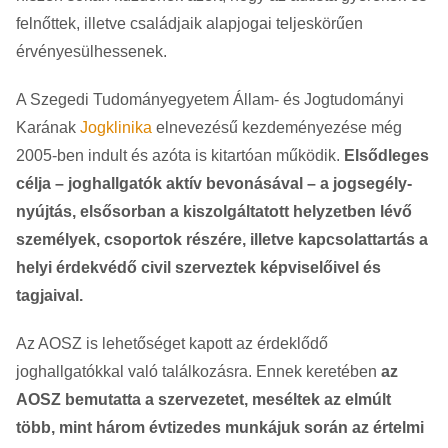
felnőttek, illetve családjaik alapjogai teljeskörűen
érvényesülhessenek.
A Szegedi Tudományegyetem Állam- és Jogtudományi
Karának
Jogklinika
elnevezésű kezdeményezése még
2005-ben indult és azóta is kitartóan működik.
Elsődleges
célja – joghallgatók aktív bevonásával – a jogsegély-
nyújtás, elsősorban a kiszolgáltatott helyzetben lévő
személyek, csoportok részére, illetve kapcsolattartás a
helyi érdekvédő civil szerveztek képviselőivel és
tagjaival.
Az AOSZ is lehetőséget kapott az érdeklődő
joghallgatókkal való találkozásra. Ennek keretében
az
AOSZ bemutatta a szervezetet, meséltek az elmúlt
több, mint három évtizedes munkájuk során az értelmi