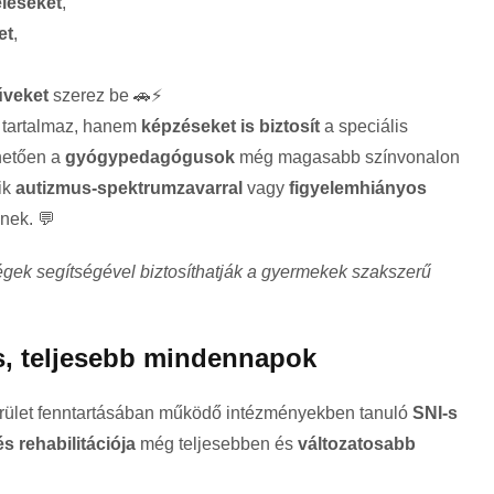
eléseket
,
et
,
űveket
szerez be 🚗⚡
t tartalmaz, hanem
képzéseket is biztosít
a speciális
hetően a
gyógypedagógusok
még magasabb színvonalon
ik
autizmus-spektrumzavarral
vagy
figyelemhiányos
nek. 💬
gek segítségével biztosíthatják a gyermekek szakszerű
s, teljesebb mindennapok
kerület fenntartásában működő intézményekben tanuló
SNI-s
s rehabilitációja
még teljesebben és
változatosabb