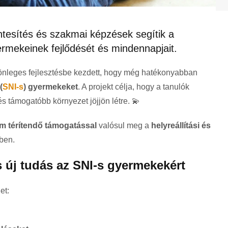
tesítés és szakmai képzések segítik a
ermekeinek fejlődését és mindennapjait.
önleges fejlesztésbe kezdett, hogy még hatékonyabban
(
SNI-s
) gyermekeket
. A projekt célja, hogy a tanulók
támogatóbb környezet jöjjön létre. 💫
nem térítendő támogatással
valósul meg a
helyreállítási és
ben.
 új tudás az SNI-s gyermekekért
et: