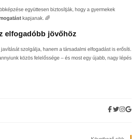
bbképzése együttesen biztosítják, hogy a gyermekek
ámogatást
kapjanak. 🌈
az elfogadóbb jövőhöz
avítását szolgálja, hanem a társadalmi elfogadást is erősíti.
nyiunk közös felelőssége – és most egy újabb, nagy lépés