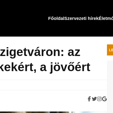
Főoldal
Szervezeti hírek
Életm
zigetváron: az
L
ekért, a jövőért