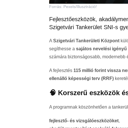
Forrás: Pexels/Illusztráció!
Fejlesztőeszközök, akadálymen
Szigetvári Tankerület SNI-s gy
A
Szigetvári Tankerületi Központ
kül
segíthesse a
sajátos nevelési igényű 
számára biztonságosabb, modernebb és 
A fejlesztés
115 millió forint vissza 
ellenálló képességi terv (RRF)
kereté
🧠 Korszerű eszközök és
A programnak köszönhetően a tankerül
fejlesztő- és vizsgálóeszközöket
,