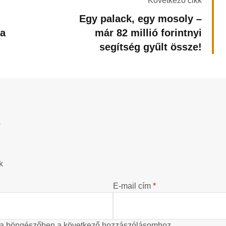
Következő cikk
Egy palack, egy mosoly –
 a
már 82 millió forintnyi
segítség gyűlt össze!
?
k
E-mail cím
*
 a böngészőben a következő hozzászólásomhoz.