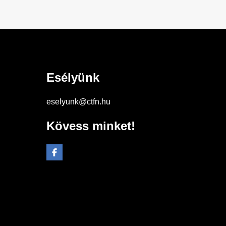
Esélyünk
eselyunk@ctfn.hu
Kövess minket!