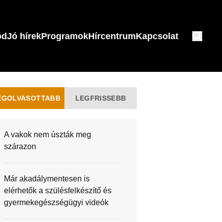
ód
Jó hírek
Programok
Hírcentrum
Kapcsolat
EGOLVASOTTABB
LEGFRISSEBB
A vakok nem úszták meg
szárazon
Már akadálymentesen is
elérhetők a szülésfelkészítő és
gyermekegészségügyi videók