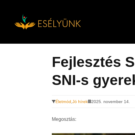
Hírek, információk a fogyatékosság témakörében
Tovább
a
tartalomra
Fejlesztés S
SNI-s gyerek
Életmód
,
Jó hírek
2025. november 14.
Megosztás: