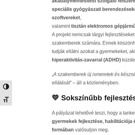
akadálymentesítést szolgáló felszer
speciális gyógyászati berendezések
szoftvereket
,
valamint
tisztán elektromos gépjárm
A projekt nemcsak tárgyi fejlesztéseke
szakemberek számára. Ennek köszön
tudják ellátni azokat a gyermekeket, ak
hiperaktivitás-zavarral (ADHD)
küzde
„
A szakemberek új ismeretek és készsé
ellátását
” – áll a közleményben.
Nagy kontraszt váltása
💛 Sokszínűbb fejleszté
Betűméret váltása
A pályázat lehetővé teszi, hogy a tan
gyermekek fejlesztése, habilitációja é
formában
valósuljon meg.