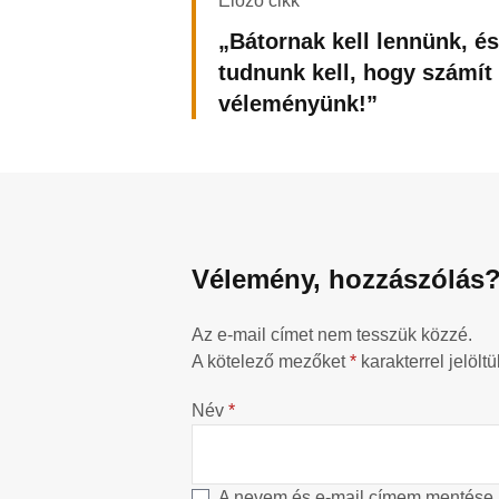
Előző cikk
„Bátornak kell lennünk, és
tudnunk kell, hogy számít
véleményünk!”
Vélemény, hozzászólás
Az e-mail címet nem tesszük közzé.
A kötelező mezőket
*
karakterrel jelöltü
Név
*
A nevem és e-mail címem mentése