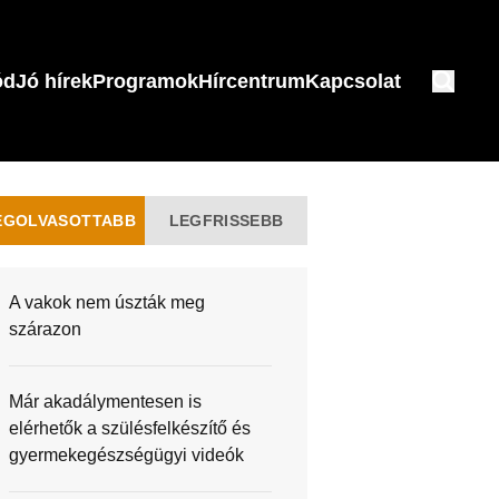
ód
Jó hírek
Programok
Hírcentrum
Kapcsolat
EGOLVASOTTABB
LEGFRISSEBB
A vakok nem úszták meg
szárazon
Már akadálymentesen is
elérhetők a szülésfelkészítő és
gyermekegészségügyi videók