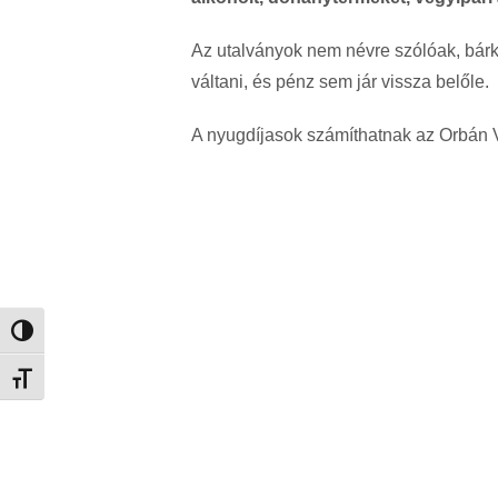
Az utalványok nem névre szólóak, bárk
váltani, és pénz sem jár vissza belőle.
A nyugdíjasok számíthatnak az Orbán V
Nagy kontraszt váltása
Betűméret váltása