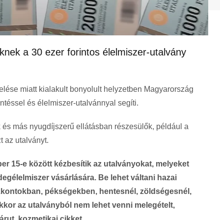
knek a 30 ezer forintos élelmiszer-utalvány
elése miatt kialakult bonyolult helyzetben Magyarország
éssel és élelmiszer-utalvánnyal segíti.
 és más nyugdíjszerű ellátásban részesülők, például a
 az utalványt.
er 15-e között kézbesítik az utalványokat, melyeket
degélelmiszer vásárlására. Be lehet váltani hazai
szkontokban, pékségekben, hentesnél, zöldségesnél,
kor az utalványból nem lehet venni melegételt,
rut, kozmetikai cikket.