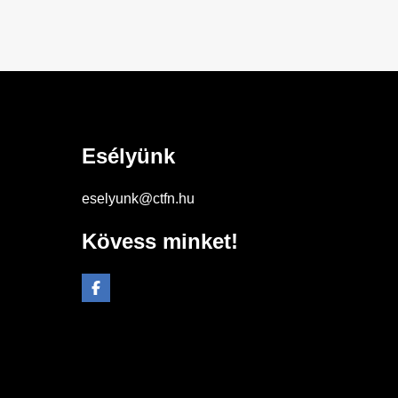
Esélyünk
eselyunk@ctfn.hu
Kövess minket!