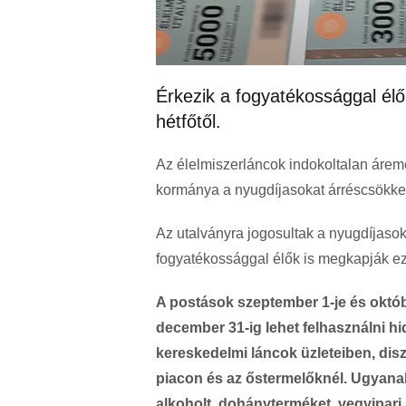
Érkezik a fogyatékossággal élő
hétfőtől.
Az élelmiszerláncok indokoltalan árem
kormánya a nyugdíjasokat árréscsökkent
Az utalványra jogosultak a nyugdíjasok
fogyatékossággal élők is megkapják ezt
A postások szeptember 1-je és októb
december 31-ig lehet felhasználni hi
kereskedelmi láncok üzleteiben, di
piacon és az őstermelőknél. Ugyanak
alkoholt, dohányterméket, vegyipari á