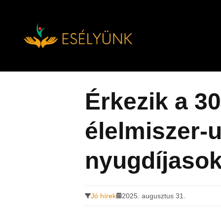
Hírek, információk a fogyatékosság témakörében
Tovább
a
tartalomra
Érkezik a 30
élelmiszer-
nyugdíjaso
Jó hírek
2025. augusztus 31.