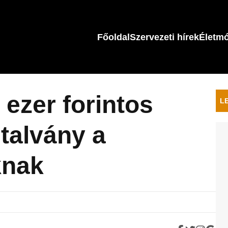
Főoldal
Szervezeti hírek
Életm
 ezer forintos
L
utalvány a
knak