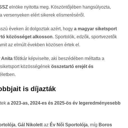
SSZ
elnöke nyitotta meg. Köszöntőjében hangsúlyozta,
t a versenyeken elért sikerek elismeréséről.
sszú éveken át dolgoztak azért, hogy
a magyar siketsport
artó közösséget alkosson
. Sportolók, edzők, sportvezetők
amit az elmúlt években közösen értek el.
 Anita
főtitkár képviselte, aki beszédében méltatta a
 a siketsport közösségének
összetartó erejét és
életben.
bbjait is díjazták
ltek
a 2023-as, 2024-es és 2025-ös év legeredményesebb
ortolója
,
Gál Nikolett
az
Év Női Sportolója
, míg
Boros