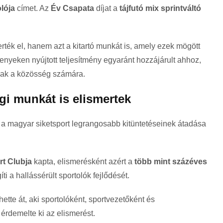
lója
címet. Az
Év Csapata
díjat a
tájfutó mix sprintváltó
ték el, hanem azt a kitartó munkát is, amely ezek mögött
senyeken nyújtott teljesítmény egyaránt hozzájárult ahhoz,
nak a közösség számára.
i munkát is elismertek
a a magyar siketsport legrangosabb kitüntetéseinek átadása
rt Clubja
kapta, elismerésként azért a
több mint százéves
ti a hallássérült sportolók fejlődését.
ette át, aki sportolóként, sportvezetőként és
érdemelte ki az elismerést.