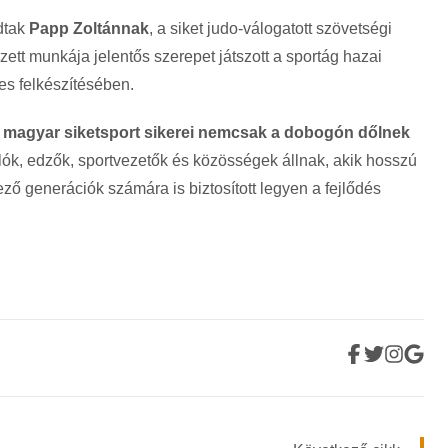
dtak
Papp Zoltánnak
, a siket judo-válogatott szövetségi
ett munkája jelentős szerepet játszott a sportág hazai
es felkészítésében.
 magyar siketsport sikerei nemcsak a dobogón dőlnek
lók, edzők, sportvezetők és közösségek állnak, akik hosszú
ző generációk számára is biztosított legyen a fejlődés