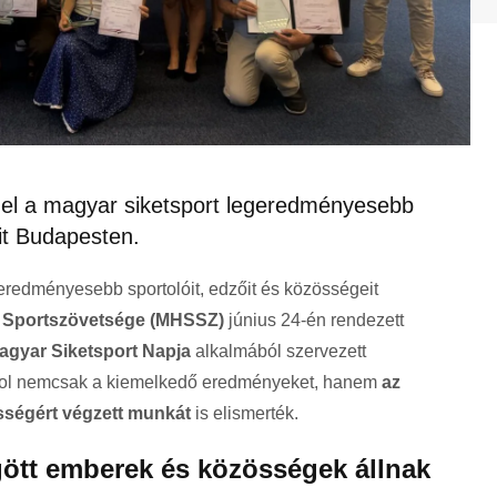
 el a magyar siketsport legeredményesebb
eit Budapesten.
eredményesebb sportolóit, edzőit és közösségeit
k Sportszövetsége (MHSSZ)
június 24-én rendezett
agyar Siketsport Napja
alkalmából szervezett
ahol nemcsak a kiemelkedő eredményeket, hanem
az
zösségért végzett munkát
is elismerték.
tt emberek és közösségek állnak