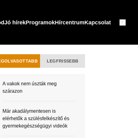
ód
Jó hírek
Programok
Hírcentrum
Kapcsolat
EGOLVASOTTABB
LEGFRISSEBB
A vakok nem úszták meg
szárazon
Már akadálymentesen is
elérhetők a szülésfelkészítő és
gyermekegészségügyi videók