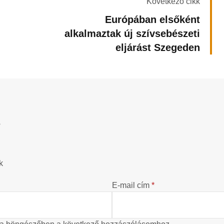
Következő cikk
Európában elsőként
alkalmaztak új szívsebészeti
eljárást Szegeden
?
k
E-mail cím
*