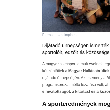
Forrás: hparalimpia.hu
Díjátadó ünnepségen ismerték
sportolóit, edzőit és közösség
A magyar siketsport elmúlt éveinek leg
köszöntötték a
Magyar Hallássérülte
díjátadó ünnepségén. Az esemény a
M
programsorozat méltó lezárása volt, 
elhivatottságot, a kitartást és a kö
A sporteredmények mögö