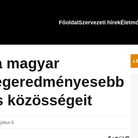
Főoldal
Szervezeti hírek
Életm
a magyar
L
 legeredményesebb
s közösségeit
július 6.