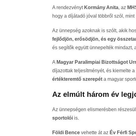
A rendezvényt
Kormány Anita
, az
MH
hogy a díjátadó jóval többről szól, min
Az ünnepség azoknak is szólt, akik ho
fejlődjön, erősödjön, és egy összet
és segítők együtt ünnepelték mindazt, 
A
Magyar Paralimpiai Bizottságot
Urr
díjazottak teljesítményét, és kiemelte
értékteremtő szerepét
a magyar sport
Az elmúlt három év legjo
Az ünnepségen elismerésben részesü
sportolói
is.
Földi Bence
vehette át az
Év Férfi Sp