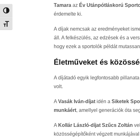
Tamara
az
Év Utánpótláskorú Sporto
Nagy kontraszt váltása
érdemelte ki.
Betűméret váltása
A díjak nemcsak az eredményeket ismer
áll. A felkészülés, az edzések és a ver
hogy ezek a sportolók példát mutassa
Életműveket és közösség
A díjátadó egyik legfontosabb pillanat
volt.
A
Vasák Iván-díjat
idén a
Siketek Spo
munkáért
, amellyel generációk óta segí
A
Kollár László-díjat
Szűcs Zoltán
veh
közösségépítőként végzett munkájával 