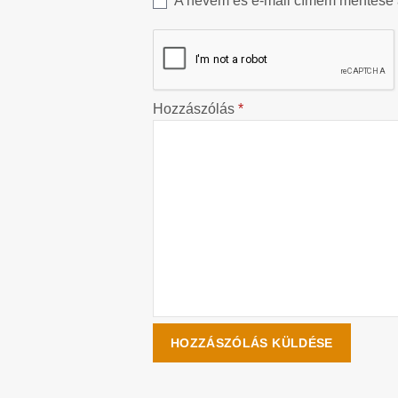
A nevem és e-mail címem mentése
Hozzászólás
*