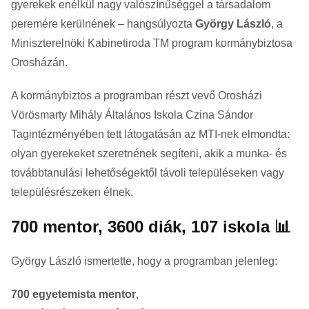
gyerekek enélkül nagy valószínűséggel a társadalom
peremére kerülnének – hangsúlyozta
György László
, a
Miniszterelnöki Kabinetiroda TM program kormánybiztosa
Orosházán.
A kormánybiztos a programban részt vevő Orosházi
Vörösmarty Mihály Általános Iskola Czina Sándor
Tagintézményében tett látogatásán az MTI-nek elmondta:
olyan gyerekeket szeretnének segíteni, akik a munka- és
továbbtanulási lehetőségektől távoli településeken vagy
településrészeken élnek.
700 mentor, 3600 diák, 107 iskola 📊
György László ismertette, hogy a programban jelenleg:
700 egyetemista mentor
,