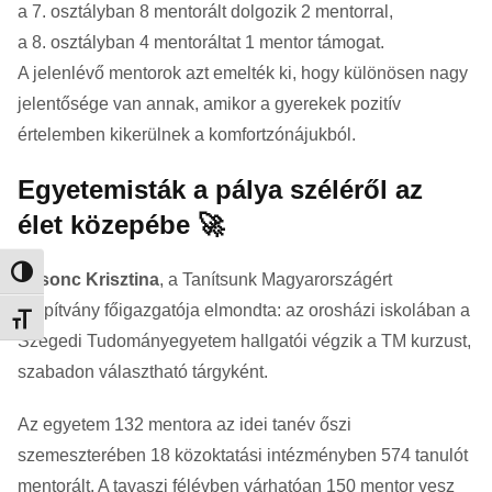
a 7. osztályban 8 mentorált dolgozik 2 mentorral,
a 8. osztályban 4 mentoráltat 1 mentor támogat.
A jelenlévő mentorok azt emelték ki, hogy különösen nagy
jelentősége van annak, amikor a gyerekek pozitív
értelemben kikerülnek a komfortzónájukból.
Egyetemisták a pálya széléről az
élet közepébe 🚀
Nagy kontraszt váltása
Losonc Krisztina
, a Tanítsunk Magyarországért
Alapítvány főigazgatója elmondta: az orosházi iskolában a
Betűméret váltása
Szegedi Tudományegyetem
hallgatói végzik a TM kurzust,
szabadon választható tárgyként.
Az egyetem 132 mentora az idei tanév őszi
szemeszterében 18 közoktatási intézményben 574 tanulót
mentorált. A tavaszi félévben várhatóan 150 mentor vesz