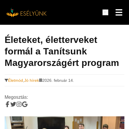
Hírek, információk a fogyatékosság témakörében
Tovább
a
Életeket, életterveket
tartalomra
formál a Tanítsunk
Magyarországért program
Életmód
,
Jó hírek
2026. február 14.
Megosztás: