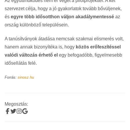
Az együttműködés nem ér véget a pilotprojekttel. A két
szervezet célja, hogy a jó gyakorlatok tovább bővüljenek,
és
egyre több idősotthon váljon akadálymentessé
az
ország különböző településein.
A tanúsítványok átadása nemcsak szakmai elismerés volt,
hanem annak bizonyítéka is, hogy
közös erőfeszítéssel
valódi változás érhető el
egy befogadóbb, figyelmesebb
idősellátás felé.
Forrás:
sinosz.hu
Megosztás: