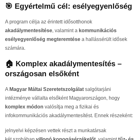
🎯 Egyértelmű cél: esélyegyenlőség
A program célja az érintett idősotthonok
akadálymentesítése
, valamint a
kommunikációs
esélyegyenlőség megteremtése
a hallássérült idősek
számára.
🏠 Komplex akadálymentesítés –
országosan elsőként
A
Magyar Máltai Szeretetszolgálat
salgótarjáni
intézménye vállalta elsőként Magyarországon, hogy
komplex módon
valósítja meg a fizikai és
infokommunikációs akadálymentesítést. Ennek részeként:
jelnyelvi képzésen vettek részt a munkatársak
két szobában
villogó kopogásérzékelőt
, valamint
tűz- és