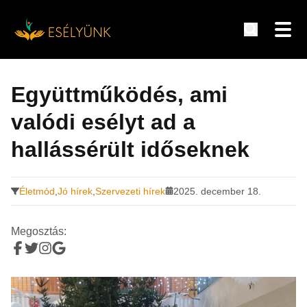
Hírek, információk a fogyatékosság témakörében
Tovább
a
Együttműködés, ami
tartalomra
valódi esélyt ad a
hallássérült időseknek
Életmód
,
Jó hírek
,
Szervezeti hírek
2025. december 18.
Megosztás: