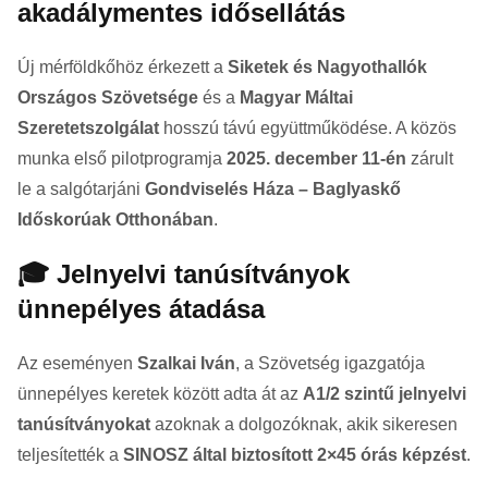
akadálymentes idősellátás
Új mérföldkőhöz érkezett a
Siketek és Nagyothallók
Országos Szövetsége
és a
Magyar Máltai
Szeretetszolgálat
hosszú távú együttműködése. A közös
munka első pilotprogramja
2025. december 11-én
zárult
le a salgótarjáni
Gondviselés Háza – Baglyaskő
Időskorúak Otthonában
.
🎓 Jelnyelvi tanúsítványok
ünnepélyes átadása
Az eseményen
Szalkai Iván
, a Szövetség igazgatója
ünnepélyes keretek között adta át az
A1/2 szintű jelnyelvi
tanúsítványokat
azoknak a dolgozóknak, akik sikeresen
teljesítették a
SINOSZ által biztosított 2×45 órás képzést
.