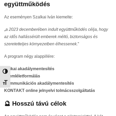
együttműködés
Az eseményen Szalkai Iván kiemelte:
„
a 2023 decemberében indult együttműködés célja, hogy
az idős hallássérült emberek méltó, biztonságos és
szeretetteljes környezetben élhessenek.
”
A program négy alappillére:
Fizikai akadálymentesítés
Nagy kontraszt váltása
Szemléletformálás
Kommunikációs akadálymentesítés
Betűméret váltása
KONTAKT online jelnyelvi tolmácsszolgáltatás
🔮 Hosszú távú célok