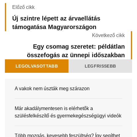
Előző cikk
Új szintre lépett az árvaellátás
támogatása Magyarországon
Következő cikk
Egy csomag szeretet: példátlan
összefogás az ünnepi időszakban
LEGOLVASOTTABB
LEGFRISSEBB
A vakok nem úszták meg szárazon
Már akadálymentesen is elérhetők a
szülésfelkészítő és gyermekegészségügyi videók
Több mozgás, kevesebb feszültség? Így segíthet