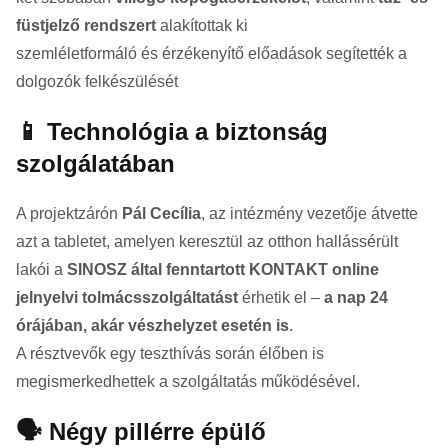
füstjelző rendszert
alakítottak ki
szemléletformáló és érzékenyítő előadások segítették a
dolgozók felkészülését
📱 Technológia a biztonság
szolgálatában
A projektzárón
Pál Cecília
, az intézmény vezetője átvette
azt a tabletet, amelyen keresztül az otthon hallássérült
lakói a
SINOSZ által fenntartott KONTAKT online
jelnyelvi tolmácsszolgáltatást
érhetik el –
a nap 24
órájában, akár vészhelyzet esetén is
.
A résztvevők egy teszthívás során élőben is
megismerkedhettek a szolgáltatás működésével.
🗣️ Négy pillérre épülő