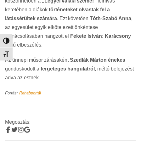
köszönhetően a
„Legyél valaki szeme!”
felhívás
keretében a diákok
történeteket olvastak fel a
látássérültek számára
. Ezt követően
Tóth-Szabó Anna
,
az egyesület egyik elkötelezett önkéntese
tolmácsolásában hangzott el
Fekete István: Karácsony
Nagy kontraszt váltása
című elbeszélés.
Betűméret váltása
Az ünnepi műsor zárásaként
Szedlák Márton énekes
gondoskodott a
fergeteges hangulatról
, méltó befejezést
adva az estnek.
Forrás:
Rehabportál
Megosztás: