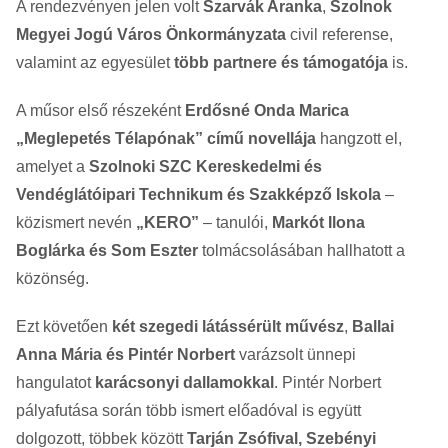
A rendezvényen jelen volt
Szarvák Aranka
,
Szolnok
Megyei Jogú Város Önkormányzata
civil referense,
valamint az egyesület
több partnere és támogatója
is.
A műsor első részeként
Erdősné Onda Marica
„Meglepetés Télapónak” című novellája
hangzott el,
amelyet a
Szolnoki SZC Kereskedelmi és
Vendéglátóipari Technikum és Szakképző Iskola
–
közismert nevén
„KERO”
– tanulói,
Markót Ilona
Boglárka és Som Eszter
tolmácsolásában hallhatott a
közönség.
Ezt követően
két szegedi látássérült művész
,
Ballai
Anna Mária és Pintér Norbert
varázsolt ünnepi
hangulatot
karácsonyi dallamokkal
. Pintér Norbert
pályafutása során több ismert előadóval is együtt
dolgozott, többek között
Tarján Zsófival, Szebényi