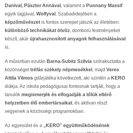
Danival, Pásztor Annával
, valamint a
Punnany Massif
egyik tagjával,
Wolfyval
. Szabadidejében a
képzőművészet
is fontos szerepet játszik az életében:
különböző technikákat ötvöz
, domború festményeket
készít, akár
újrahasznosított anyagok felhasználásával
is.
A műsorban ezután
Barna-Subitz Szilvia
szórakoztatta a
közönséget
tréfás székely népmesékkel
, majd
Veres
Attila Vilmos
gitárjátéka következett, aki szintén a
KERO
diákja. Az iskola pedagógusai fontosnak tartják, hogy a
tanulók
megismerjék és elfogadják a tőlük eltérő
helyzetben élő embertársaikat
, és aktívan részt
vegyenek a közösségi programokban.
Az egyesület és a
„KERO” együttműködésének