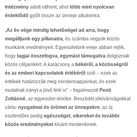
Intézmény
adott otthont, ahol
több mint nyolcvan
érdeklődő
gyűlt össze az ünnepi alkalomra.
„
Az év vége mindig lehetőséget ad arra, hogy
megálljunk egy pillanatra
, és számba vegyük közös
munkánk eredményeit. Egyesületünk ereje abban rejlik,
hogy
tagjai összefogva, egymást támogatva
dolgoznak
közös céljainkért. A karácsony a
békéről, a közösségről
és az emberi kapcsolatok értékéről
szól – ezek az
értékek határozzák meg mindennapjainkat, és ezek
mutatnak irányt a jövő felé is” – fogalmazott
Pesti
Zoltánné
, az egyesület elnöke. Beszédét jókívánságokkal
zárta:
nyugalmat és örömet az ünnepekre
, az új
esztendőre pedig
egészséget, sikereket és további
közös eredményeket
kívánt mindenkinek.