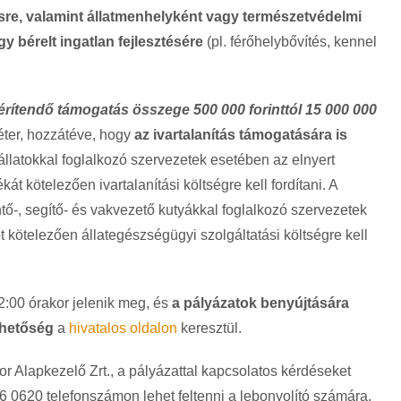
sre, valamint állatmenhelyként vagy természetvédelmi
 bérelt ingatlan fejlesztésére
(pl. férőhelybővítés, kennel
érítendő támogatás összege 500 000 forinttól 15 000 000
éter, hozzátéve, hogy
az ivartalanítás támogatására is
sállatokkal foglalkozó szervezetek esetében az elnyert
t kötelezően ivartalanítási költségre kell fordítani. A
tő-, segítő- és vakvezető kutyákkal foglalkozó szervezetek
kötelezően állategészségügyi szolgáltatási költségre kell
12:00 órakor jelenik meg, és
a pályázatok benyújtására
ehetőség
a
hivatalos oldalon
keresztül.
or Alapkezelő Zrt., a pályázattal kapcsolatos kérdéseket
6 0620 telefonszámon lehet feltenni a lebonyolító számára.