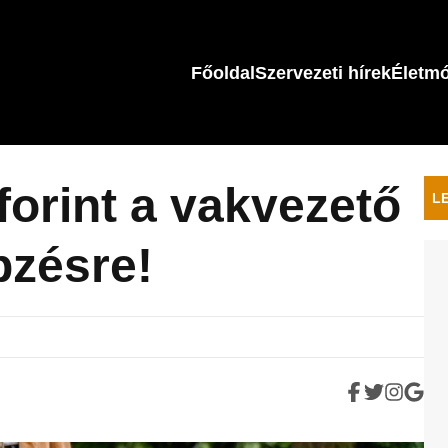
Főoldal
Szervezeti hírek
Életm
forint a vakvezető
L
pzésre!