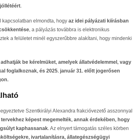
óllétéért
.
el kapcsolatban elmondta, hogy
az idei pályázati kiírásban
k csökkentése
, a pályázás továbbra is elektronikus
ztek a felületet minél egyszerűbbre alakítani, hogy mindenki
k adhatják be kérelmüket, amelyek állatvédelemmel, vagy
al foglalkoznak, és 2025. január 31. előtt jogerősen
gon.
lható
 egyeztetve Szentkirályi Alexandra frakcióvezető asszonnyal
i tervekhez képest megemelték, annak érdekében, hogy
hangsúlyt kaphassanak
. Az elnyert támogatás széles körben
ltségekre, ivartalanításra, állategészségügyi