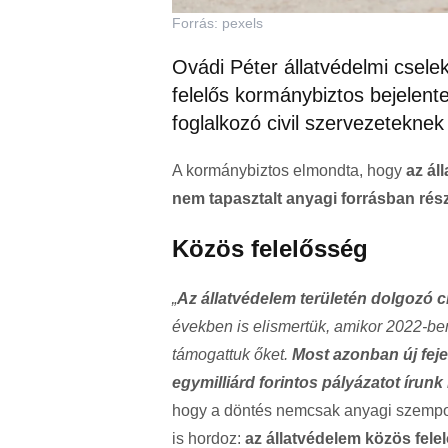
Forrás: pexels
Ovádi Péter állatvédelmi cselek
felelős kormánybiztos bejelent
foglalkozó civil szervezeteknek
A kormánybiztos elmondta, hogy
az ál
nem tapasztalt anyagi forrásban rés
Közös felelősség
„
Az állatvédelem területén dolgozó c
években is elismertük, amikor 2022-ben
támogattuk őket.
Most azonban új fej
egymilliárd forintos pályázatot írun
hogy a döntés nemcsak anyagi szempont
is hordoz:
az állatvédelem közös fel