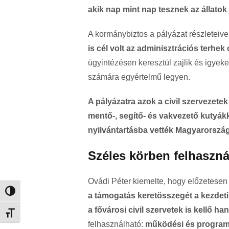
akik nap mint nap tesznek az állatok j
A kormánybiztos a pályázat részleteiv
is cél volt az adminisztrációs terhe
ügyintézésen keresztül zajlik és igyeke
számára egyértelmű legyen.
A pályázatra azok a civil szervezete
mentő-, segítő- és vakvezető kutyákk
nyilvántartásba vették Magyarorszá
Széles körben felhaszná
Ovádi Péter kiemelte, hogy előzetesen
Nagy kontraszt váltása
a támogatás keretösszegét a kezdet
a fővárosi civil szervetek is kellő 
Betűméret váltása
felhasználható:
működési és programkö