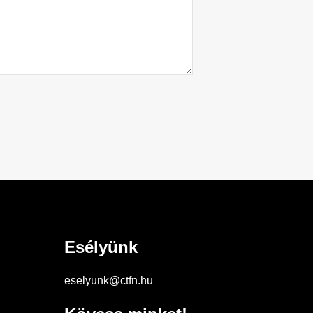
Esélyünk
eselyunk@ctfn.hu