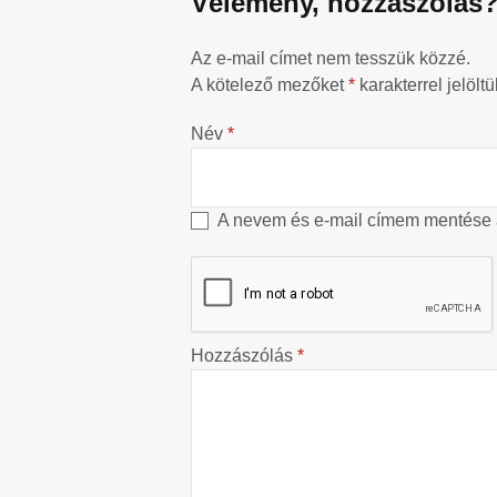
Vélemény, hozzászólás
Az e-mail címet nem tesszük közzé.
A kötelező mezőket
*
karakterrel jelöltü
Név
*
A nevem és e-mail címem mentése
Hozzászólás
*