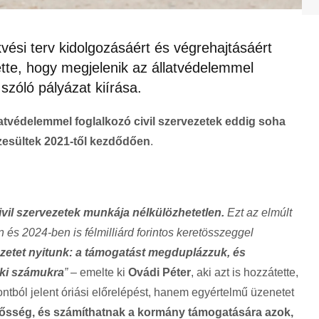
vési terv kidolgozásáért és végrehajtásáért
ette, hogy megjelenik az állatvédelemmel
 szóló pályázat kiírása.
latvédelemmel foglalkozó civil szervezetek eddig soha
zesültek 2021-től kezdődően
.
ivil szervezetek munkája nélkülözhetetlen.
Ezt az elmúlt
 és 2024-ben is félmilliárd forintos keretösszeggel
ezetet nyitunk: a támogatást megduplázzuk, és
k ki számukra
”
– emelte ki
Ovádi Péter
, aki azt is hozzátette,
ból jelent óriási előrelépést, hanem egyértelmű üzenetet
elősség, és számíthatnak a kormány támogatására azok,