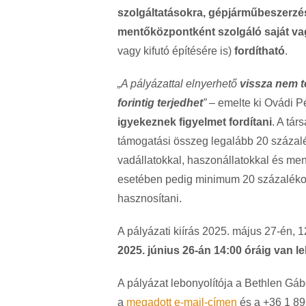
szolgáltatásokra, gépjárműbeszerzé
mentőközpontként szolgáló saját vagy
vagy kifutó építésére is)
fordítható
.
„A pályázattal elnyerhető
vissza nem t
forintig terjedhet
”
– emelte ki Ovádi P
igyekeznek figyelmet fordítani
. A tár
támogatási összeg legalább 20 százaléká
vadállatokkal, haszonállatokkal és men
esetében pedig minimum 20 százalékot 
hasznosítani.
A pályázati kiírás 2025. május 27-én, 
2025. június 26-án 14:00 óráig van l
A pályázat lebonyolítója a Bethlen Gáb
a
megadott e-mail-címen
és a +36 1 89