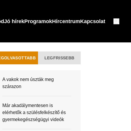
ód
Jó hírek
Programok
Hírcentrum
Kapcsolat
EGOLVASOTTABB
LEGFRISSEBB
A vakok nem úszták meg
szárazon
Már akadálymentesen is
elérhetők a szülésfelkészítő és
gyermekegészségügyi videók