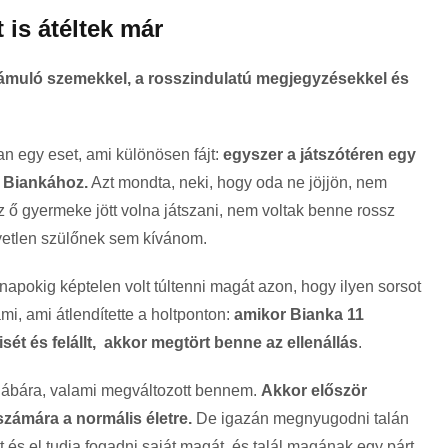
 is átéltek már
ámuló szemekkel, a rosszindulatú megjegyzésekkel és
n egy eset, ami különösen fájt:
egyszer a játszótéren egy
 Biankához.
Azt mondta, neki, hogy oda ne jöjjön, nem
z ő gyermeke jött volna játszani, nem voltak benne rossz
etlen szülőnek sem kívánom.
ónapokig képtelen volt túltenni magát azon, hogy ilyen sorsot
mi, ami átlendítette a holtponton:
amikor Bianka 11
t és felállt, akkor megtört benne az ellenállás
.
is lábára, valami megváltozott bennem.
Akkor először
számára a normális életre.
De igazán megnyugodni talán
t és el tudja fogadni saját magát, és talál magának egy párt