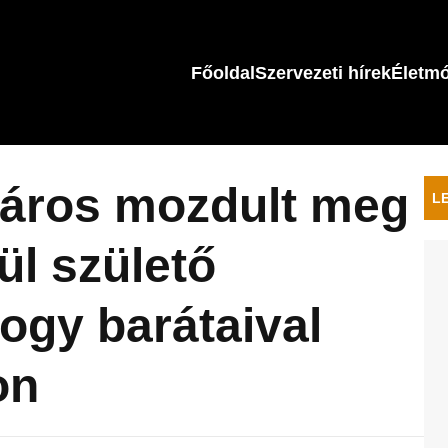
Főoldal
Szervezeti hírek
Életm
város mozdult meg
L
ül születő
ogy barátaival
on