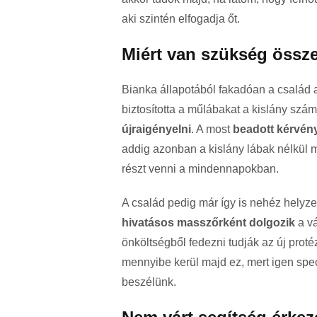
aki szintén elfogadja őt.
Miért van szükség össz
Bianka állapotából fakadóan a család 
biztosította a műlábakat a kislány szá
újraigényelni
. A most
beadott kérvény
addig azonban a kislány lábak nélkül 
részt venni a mindennapokban.
A család pedig már így is nehéz helyz
hivatásos masszőrként dolgozik
a vá
önköltségből fedezni tudják az új prot
mennyibe kerül majd ez, mert igen speci
beszélünk.