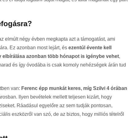
efogásra?
az elmúlt négy évben megkapta azt a támogatást, ami
mára. Ez azonban most lejárt, és
ezentúl évente kell
 elbírálása azonban több hónapot is igénybe vehet
,
marad és így óvodába is csak komoly nehézségek árán tud
etben van:
Ferenc épp munkát keres, míg Szilvi 4 órában
rosban. Ilyen bevételek mellett teljesen kizárt, hogy
éziseket. Ráadásul egyelőre az sem tudják pontosan,
ális eszközről van szó, de az biztos, hogy milliós tételről