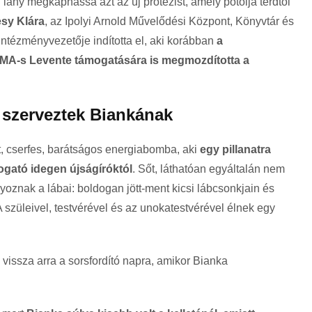
i lány megkaphassa azt az új protézist, amely pótolja térdtől
sy Klára
, az Ipolyi Arnold Művelődési Központ, Könyvtár és
ntézményvezetője indította el, aki korábban
a
SMA-s Levente támogatására is megmozdította a
 szerveztek Biankának
t, cserfes, barátságos energiabomba, aki
egy pillanatra
gató idegen újságíróktól
. Sőt, láthatóan egyáltalán nem
nyoznak a lábai: boldogan jött-ment kicsi lábcsonkjain és
 szüleivel, testvérével és az unokatestvérével élnek egy
vissza arra a sorsfordító napra, amikor Bianka