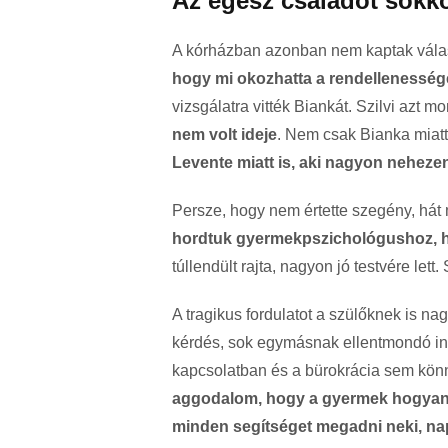
Az egész családot sokko
A kórházban azonban nem kaptak válas
hogy mi okozhatta a rendellenesség
vizsgálatra vitték Biankát. Szilvi azt m
nem volt ideje
. Nem csak Bianka miat
Levente miatt is, aki nagyon nehezen
Persze, hogy nem értette szegény, hát m
hordtuk gyermekpszichológushoz, hog
túllendült rajta, nagyon jó testvére lett
A tragikus fordulatot a szülőknek is n
kérdés, sok egymásnak ellentmondó inf
kapcsolatban és a bürokrácia sem kön
aggodalom, hogy a gyermek hogyan 
minden segítséget megadni neki, napon