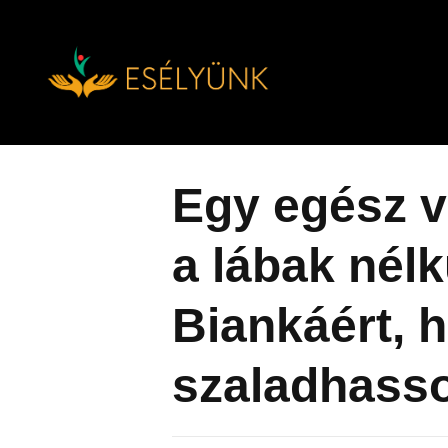
Hírek, információk a fogyatékosság témakörében
Tovább
a
tartalomra
Egy egész 
a lábak nélk
Biankáért, h
szaladhass