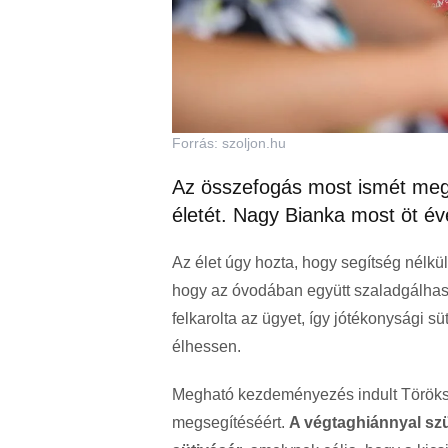
Forrás: szoljon.hu
Az összefogás most ismét megvá
életét. Nagy Bianka most öt éve
Az élet úgy hozta, hogy segítség nélkü
hogy az óvodában együtt szaladgálhass
felkarolta az ügyet, így jótékonysági sü
élhessen.
Megható kezdeményezés indult Töröksz
megsegítéséért.
A végtaghiánnyal szü