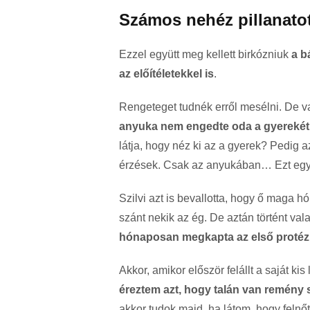
Számos nehéz pillanatot
Ezzel együtt meg kellett birkózniuk
a b
az előítéletekkel is
.
Rengeteget tudnék erről mesélni. De va
anyuka nem engedte oda a gyerekét
látja, hogy néz ki az a gyerek? Pedig a
érzések. Csak az anyukában… Ezt egy
Szilvi azt is bevallotta, hogy ő maga h
szánt nekik az ég. De aztán történt vala
hónaposan megkapta az első protézisé
Akkor, amikor először felállt a saját k
éreztem azt, hogy talán van remény 
akkor tudok majd, ha látom, hogy felnőt