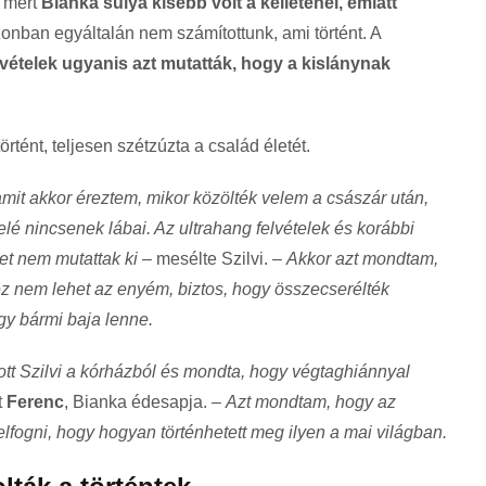
 mert
Bianka súlya kisebb volt a kelleténél, emiatt
zonban egyáltalán nem számítottunk, ami történt. A
vételek ugyanis azt mutatták, hogy a kislánynak
rtént, teljesen szétzúzta a család életét.
mit akkor éreztem, mikor közölték velem a császár után,
lé nincsenek lábai. Az ultrahang felvételek és korábbi
et nem mutattak ki
– mesélte Szilvi. –
Akkor azt mondtam,
z nem lehet az enyém, biztos, hogy összecserélték
ogy bármi baja lenne.
vott Szilvi a kórházból és mondta, hogy végtaghiánnyal
t
Ferenc
, Bianka édesapja. –
Azt mondtam, hogy az
felfogni, hogy hogyan történhetett meg ilyen a mai világban.