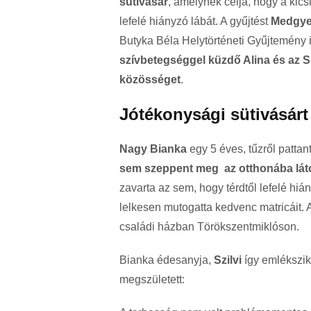
sütivásár
, amelynek célja, hogy a kics
lefelé hiányzó lábát. A gyűjtést
Medgye
Butyka Béla Helytörténeti Gyűjtemény i
szívbetegséggel küzdő Alina és az 
közösséget
.
Jótékonysági sütivásárt
Nagy Bianka
egy 5 éves, tűzről pattan
sem szeppent meg az otthonába láto
zavarta az sem, hogy térdtől lefelé hiá
lelkesen mutogatta kedvenc matricáit. A
családi házban Törökszentmiklóson.
Bianka édesanyja,
Szilvi
így emlékszik 
megszületett: