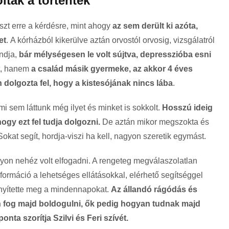
lták a történtek
zt erre a kérdésre, mint ahogy
az sem derült ki azóta,
et
. A kórházból kikerülve aztán orvostól orvosig, vizsgálatról
ondja,
bár mélységesen le volt sújtva, depresszióba esni
t, hanem
a család másik gyermeke, az akkor 4 éves
 dolgozta fel, hogy a kistesójának nincs lába
.
i sem láttunk még ilyet és minket is sokkolt.
Hosszú ideig
y ezt fel tudja dolgozni.
De aztán mikor megszokta és
. Sokat segít, hordja-viszi ha kell, nagyon szeretik egymást.
agyon nehéz volt elfogadni. A rengeteg megválaszolatlan
ormáció a lehetséges ellátásokkal, elérhető segítséggel
nyítette meg a mindennapokat.
Az állandó rágódás és
fog majd boldogulni, ők pedig hogyan tudnak majd
ta szorítja Szilvi és Feri szívét.