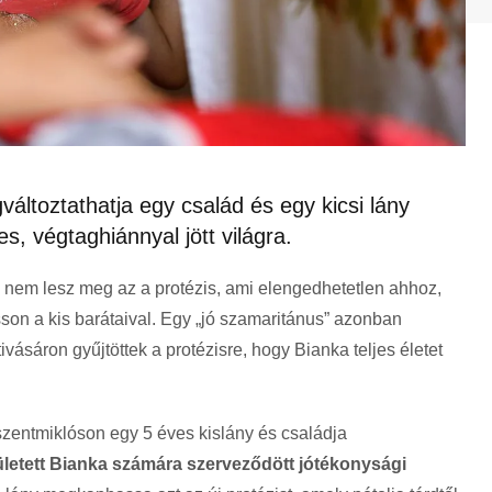
ltoztathatja egy család és egy kicsi lány
s, végtaghiánnyal jött világra.
l nem lesz meg az a protézis, ami elengedhetetlen ahhoz,
on a kis barátaival. Egy „jó szamaritánus” azonban
tivásáron gyűjtöttek a protézisre, hogy Bianka teljes életet
entmiklóson egy 5 éves kislány és családja
letett Bianka számára szerveződött jótékonysági