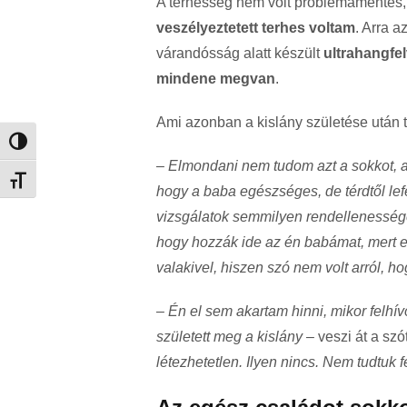
A terhesség nem volt problémamentes,
veszélyeztetett terhes voltam
. Arra a
várandósság alatt készült
ultrahangfel
mindene megvan
.
Ami azonban a kislány születése után tö
Nagy kontraszt váltása
–
Elmondani nem tudom azt a sokkot, a
Betűméret váltása
hogy a baba egészséges, de térdtől lefe
vizsgálatok semmilyen rendellenesség
hogy hozzák ide az én babámat, mert e
valakivel, hiszen szó nem volt arról, h
–
Én el sem akartam hinni, mikor felhí
született meg a kislány
– veszi át a szó
létezhetetlen. Ilyen nincs. Nem tudtuk 