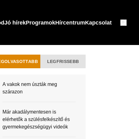
ód
Jó hírek
Programok
Hírcentrum
Kapcsolat
EGOLVASOTTABB
LEGFRISSEBB
A vakok nem úszták meg
szárazon
Már akadálymentesen is
elérhetők a szülésfelkészítő és
gyermekegészségügyi videók