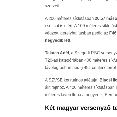
szerzett.
A 200 méteres síkfutásban
26,57 máso
csúcsot is elért. A 100 méteres síkfu
végzett, gerelyhajításban pedig az F4
negyedik lett
.
Takács Adél
, a Szegedi RSC versenyz
T20-as kategóriában 400 méteres síkf
távolugrásban pedig 481 centiméterrel 
A SZVSE két rutinos atlétája,
Biacsi Il
állt rajthoz. A 400 méteres síkfutásban
méteres távon Ilona a negyedik, Bernad
Két magyar versenyző tel