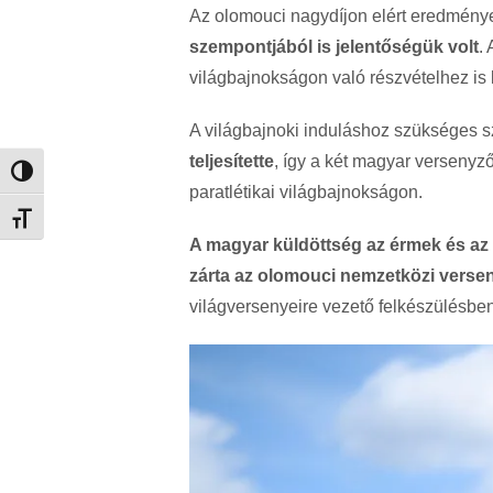
Az olomouci nagydíjon elért eredmén
szempontjából is jelentőségük volt
.
világbajnokságon való részvételhez is k
A világbajnoki induláshoz szükséges s
teljesítette
, így a két magyar verseny
Nagy kontraszt váltása
paratlétikai világbajnokságon.
Betűméret váltása
A magyar küldöttség az érmek és az e
zárta az olomouci nemzetközi verse
világversenyeire vezető felkészülésben