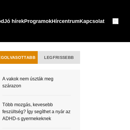
ód
Jó hírek
Programok
Hírcentrum
Kapcsolat
EGOLVASOTTABB
LEGFRISSEBB
A vakok nem úszták meg
szárazon
Több mozgás, kevesebb
feszültség? Így segíthet a nyár az
ADHD-s gyermekeknek