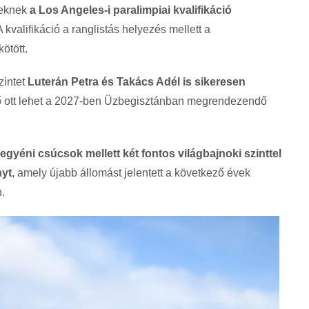
yeknek
a Los Angeles-i paralimpiai kvalifikáció
 A kvalifikáció a ranglistás helyezés mellett a
ötött.
zintet
Luterán Petra és Takács Adél is sikeresen
ző ott lehet a 2027-ben Üzbegisztánban megrendezendő
gyéni csúcsok mellett két fontos világbajnoki szinttel
nyt
, amely újabb állomást jelentett a következő évek
.