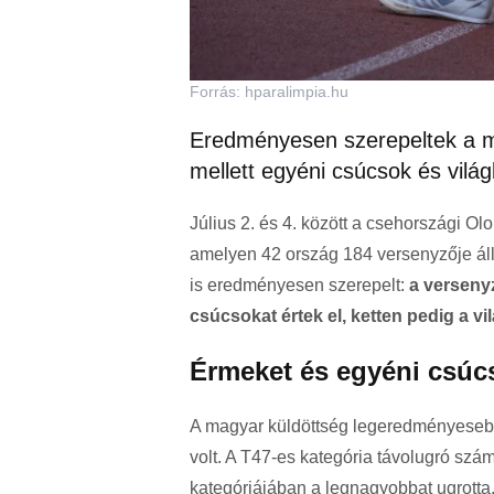
Forrás: hparalimpia.hu
Eredményesen szerepeltek a 
mellett egyéni csúcsok és világb
Július 2. és 4. között a csehországi Ol
amelyen 42 ország 184 versenyzője áll
is eredményesen szerepelt:
a verseny
csúcsokat értek el, ketten pedig a vi
Érmeket és egyéni csúc
A magyar küldöttség legeredményeseb
volt. A T47-es kategória távolugró sz
kategóriájában a legnagyobbat ugrotta