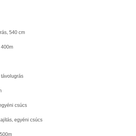
grás, 540 cm
– 400m
 távolugrás
m
 egyéni csúcs
ajítás, egyéni csúcs
 1500m