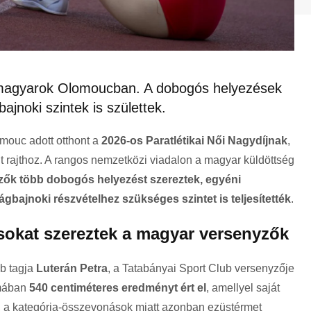
magyarok Olomoucban. A dobogós helyezések
ajnoki szintek is születtek.
omouc adott otthont a
2026-os Paratlétikai Női Nagydíjnak
,
t rajthoz. A rangos nemzetközi viadalon a magyar küldöttség
zők több dobogós helyezést szereztek, egyéni
lágbajnoki részvételhez szükséges szintet is teljesítették
.
sokat szereztek a magyar versenyzők
b tagja
Luterán Petra
, a Tatabányai Sport Club versenyzője
ámában
540 centiméteres eredményt ért el
, amellyel saját
, a kategória-összevonások miatt azonban ezüstérmet