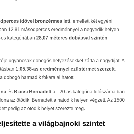
dperces idővel bronzérmes lett
, emellett két egyéni
tásban 12,81 másodperces eredménnyel a negyedik helyen
6-os kategóriában
28,07 méteres dobással szintén
ője ugyancsak dobogós helyezésekkel zárta a nagydíjat. A
utásban
1:05,38-as eredménnyel ezüstérmet szerzett
,
a dobogó harmadik fokára állhatott.
ona
és
Biacsi Bernadett
a T20-as kategória futószámaiban
 Ilona az ötödik, Bernadett a hatodik helyen végzett. Az 1500
ett pedig az ötödik helyet szerezte meg.
jesítette a világbajnoki szintet