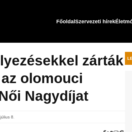
Főoldal
Szervezeti hírek
Életm
yezésekkel zárták
L
 az olomouci
 Női Nagydíjat
július 8.