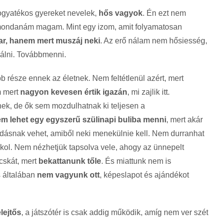
ogyatékos gyereket nevelek,
hős vagyok
. Én ezt nem
ondanám magam. Mint egy izom, amit folyamatosan
ar, hanem mert muszáj neki
. Az erő nálam nem hősiesség,
nálni. Továbbmenni.
 része ennek az életnek. Nem feltétlenül azért, mert
m mert
nagyon kevesen értik igazán
, mi zajlik itt.
nek, de ők sem mozdulhatnak ki teljesen a
m lehet egy egyszerű szülinapi buliba menni
, mert akár
dásnak vehet, amiből neki menekülnie kell. Nem durranhat
ánikol. Nem nézhetjük tapsolva vele, ahogy az ünnepelt
acskát, mert
bekattanunk tőle
. És miattunk nem is
s általában
nem vagyunk ott
, képeslapot és ajándékot
elejtős
, a játszótér is csak addig működik, amíg nem ver szét