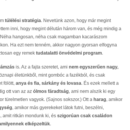
em
túlélési stratégia
. Nevetünk azon, hogy már megint
jtettem inni, hogy megint délután három van, és még mindig a
 Néha hangosan, néha csak magamban kacarászom
gokon. Ha ezt nem tenném, akkor nagyon gyorsan elfogyna
iztosan egy remek
tudatalatti önvédelmi program
.
llámzás
is. Az a fajta szeretet, ami
nem egyszerűen nagy,
öznapi életünkből, mint gombóc a fazékból, és csak
 fölött,
anya és fia, sárkány és lovasa
. És ezek mellett a
ig ott van az az
ólmos fáradtság
, ami nem alszik ki egy
or türelmetlen vagyok. (Sajnos sokszor.) Ott a
harag
, amikor
igység
, amikor más gyerekeket látok futni, beszélni,
s, amit ritkán mondunk ki, és
szigorúan csak családon
, amilyennek elképzeltük
.