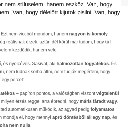
r nem stíluselem, hanem eszköz. Van, hogy
em. Van, hogy délelőtt kijutok pisilni. Van, hogy
. Ezt nem viccből mondom, hanem
nagyon is komoly
még reálisnak érzek, aztán dél körül már tudom, hogy
túl
velem kezdődik, hanem vele.
ű, és nyolcéves. Sasival, aki
halmozottan fogyatékos
. És
ni
, nem tudnak sorba állni, nem tudják megérteni, hogy
j egy percet”.
yatékos
– papíron pontos, a valóságban viszont
végtelenül
 milyen érzés reggel arra ébredni, hogy
máris fáradt vagy
.
ested automatikusan működik, az agyad pedig
folyamatos
 mondja el, hogy mennyi
apró döntésből áll egy nap
, és
oha nem nulla
.