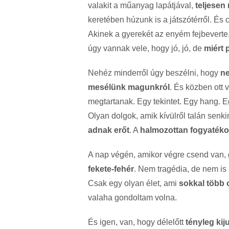
valakit a műanyag lapátjával,
teljesen
keretében húzunk is a játszótérről. És
Akinek a gyerekét az enyém fejbeverte,
úgy vannak vele, hogy jó, jó, de
miért 
Nehéz minderről úgy beszélni, hogy
n
mesélünk magunkról
. És közben ott
megtartanak. Egy tekintet. Egy hang. 
Olyan dolgok, amik kívülről talán sen
adnak erőt
. A
halmozottan fogyaték
A nap végén, amikor végre csend van,
fekete-fehér
. Nem tragédia, de nem is 
Csak egy olyan élet, ami
sokkal több 
valaha gondoltam volna.
És igen, van, hogy délelőtt
tényleg kiju