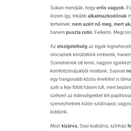
Sokan mondják, hogy
erős vagyok
. F
érzem így. Inkább
alkalmazkodónak
m
terhelnek:
nem azért nő meg, mert ak
hanem
puszta rutin
. Felkelni. Megcsi
Az
elszigeteltség
az egyik legnehezebb
nincsenek körülöttünk emberek, hane
Szeretnének ott lenni, nagyon igyekez
komfortzónájukból miattunk. Sasival
ne
egy hangosabb közös éneklést is táma
szét a feje fölött három lufi, mert bep
szétveri az édességekkel teli papírlov
szervezhetnek külön szülinapot, vagyi
küldünk.
Mozi
kizárva
, Sasi kiabálna, színház
f