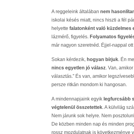
A reggeleink általában
nem hasonlíta
iskolai késés miatt, nincs hiszti a fél 
helyette
falatonként való küzdelmes 
lázmérő, figyelés.
Folyamatos figyelé
már nagyon szeretnéd. Éjjel-nappal ott 
Sokan kérdezik,
hogyan bírjuk
. Én me
nincs egyetlen jó válasz
. Van, amiko
választás.” És van, amikor legszíves
persze ritkán mondom ki hangosan.
A mindennapjaink egyik
legfurcsább 
végtelenül összetettek
. A külvilág s
Nem járunk sok helyre. Nem posztolun
De közben minden nap és minden pr
rossz mozdulatnak is következménye v