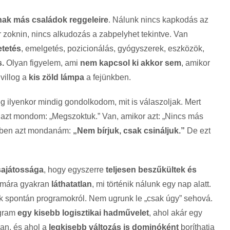
nak más családok reggeleire
. Nálunk nincs kapkodás az
pár zoknin, nincs alkudozás a zabpelyhet tekintve. Van
etetés
, emelgetés, pozicionálás, gyógyszerek, eszközök,
s.
Olyan figyelem, ami
nem kapcsol ki akkor sem
, amikor
villog a
kis zöld lámpa
a fejünkben.
g ilyenkor mindig gondolkodom, mit is válaszoljak. Mert
r azt mondom: „Megszoktuk.” Van, amikor azt: „Nincs más
ebben azt mondanám:
„Nem bírjuk, csak csináljuk.”
De ezt
sajátossága
, hogy egyszerre
teljesen beszűkültek és
zámára gyakran
láthatatlan
, mi történik nálunk egy nap alatt.
k spontán programokról. Nem ugrunk le „csak úgy” sehová.
ogram
egy kisebb logisztikai hadművelet
, ahol akár egy
an, és ahol a
legkisebb változás is dominóként
boríthatja