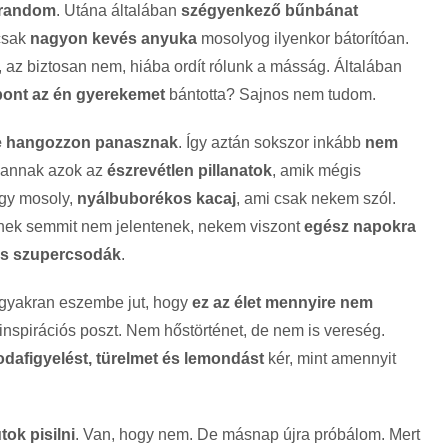
 random
. Utána általában
szégyenkező bűnbánat
 csak
nagyon kevés anyuka
mosolyog ilyenkor bátorítóan.
 az biztosan nem, hiába ordít rólunk a másság. Általában
pont az én gyerekemet
bántotta? Sajnos nem tudom.
e hangozzon panasznak
. Így aztán sokszor inkább
nem
 vannak azok az
észrevétlen pillanatok
, amik mégis
Egy mosoly,
nyálbuborékos kacaj
, ami csak nekem szól.
kinek semmit nem jelentenek, nekem viszont
egész napokra
os szupercsodák
.
 gyakran eszembe jut, hogy
ez az élet mennyire nem
inspirációs poszt. Nem hőstörténet, de nem is vereség.
odafigyelést, türelmet és lemondást
kér, mint amennyit
tok pisilni
. Van, hogy nem. De másnap újra próbálom. Mert