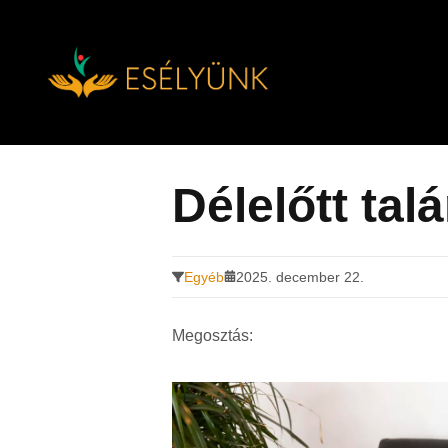
Hírek, információk a fogyatékosság témakörében
Tovább
a
tartalomra
Délelőtt talá
Egyéb
2025. december 22.
Megosztás: