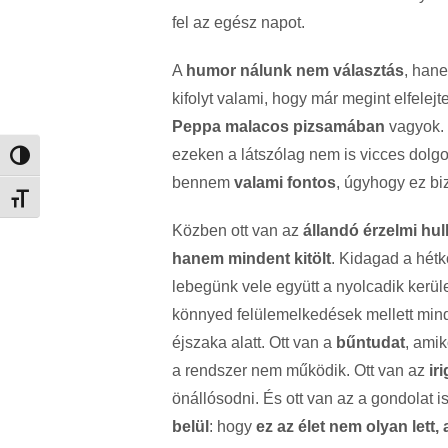
fel az egész napot.
A
humor nálunk nem választás
, han
kifolyt valami, hogy már megint elfele
Peppa malacos pizsamában
vagyok.
ezeken a látszólag nem is vicces dol
Nagy kontraszt váltása
bennem
valami fontos
, úgyhogy ez b
Betűméret váltása
Közben ott van az
állandó érzelmi hu
hanem mindent kitölt
. Kidagad a hétk
lebegünk vele együtt a nyolcadik kerület
könnyed felülemelkedések mellett mind
éjszaka alatt. Ott van a
bűntudat
, amik
a rendszer nem működik. Ott van az
ir
önállósodni. És ott van az a gondolat i
belül
: hogy
ez az élet nem olyan lett