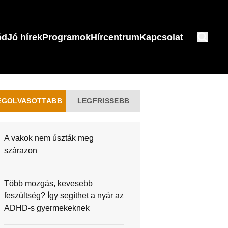
ód
Jó hírek
Programok
Hírcentrum
Kapcsolat
EGOLVASOTTABB
LEGFRISSEBB
A vakok nem úszták meg
szárazon
Több mozgás, kevesebb
feszültség? Így segíthet a nyár az
ADHD-s gyermekeknek