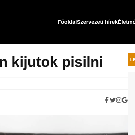
Főoldal
Szervezeti hírek
Életm
n kijutok pisilni
L