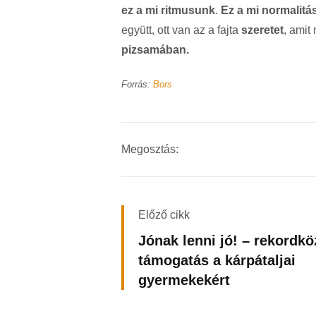
ez a mi ritmusunk
.
Ez a mi normalitá
együtt, ott van az a fajta
szeretet
, amit
pizsamában.
Forrás:
Bors
Megosztás:
Előző cikk
Jónak lenni jó! – rekordkö
támogatás a kárpátaljai
gyermekekért