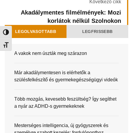
Következő cikk
Akadálymentes filmélmények: Mozi
korlátok nélkül Szolnokon
LEGOLVASOTTABB
LEGFRISSEBB
Nagy kontraszt váltása
Betűméret váltása
A vakok nem úszták meg szárazon
Már akadálymentesen is elérhetők a
szülésfelkészítő és gyermekegészségügyi videók
Több mozgás, kevesebb feszültség? Így segíthet
a nyár az ADHD-s gyermekeknek
Mesterséges intelligencia, új gyógyszerek és
személyre szabott kezelés: fordulóponthoz