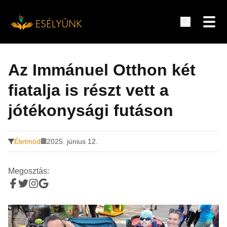
Hírek, információk a fogyatékosság témakörében
Tovább
a
Az Immánuel Otthon két
tartalomra
fiatalja is részt vett a
jótékonysági futáson
Életmód
2025. június 12.
Megosztás: