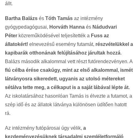
állt.
Bartha Balázs
és
Tóth Tamás
az intézmény
gyógypedagógusai,
Horváth Hanna
és
Nádudvari
Péter
közreműködésével teljesítették a
Fuss az
állatokért!
elnevezésű esemény futamát,
részvételükkel a
kapibarák otthonának felújításához járultak hozzá
.
Balázs második alkalommal vett részt futórendezvényen. A
fiú célba érése csakúgy, mint az első alkalommal, ismét
látványosra sikeredett, ugyanis az utolsó métereket
sétálva tette meg, a célkaput is a saját lábával lépte át.
Az iskolatársához hasonlóan Tamás is élvezte a futamot, a
szép idő és az állatok látványa különösen üdítően hatott
rá.
Az intézmény futópárosai úgy vélik,
a
kezdeményezésüknek társadalmi szemléletformáló