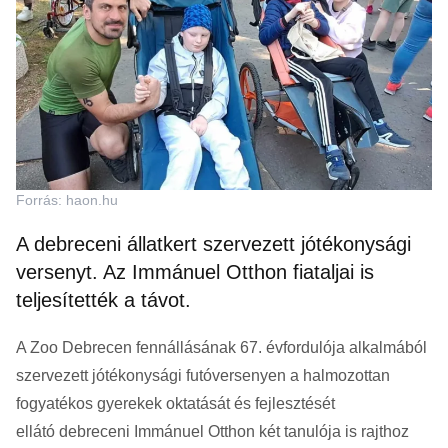
Forrás: haon.hu
A debreceni állatkert szervezett jótékonysági
versenyt. Az Immánuel Otthon fiataljai is
teljesítették a távot.
A Zoo Debrecen fennállásának 67. évfordulója alkalmából
szervezett jótékonysági futóversenyen a halmozottan
fogyatékos gyerekek oktatását és fejlesztését
ellátó debreceni Immánuel Otthon két tanulója is rajthoz