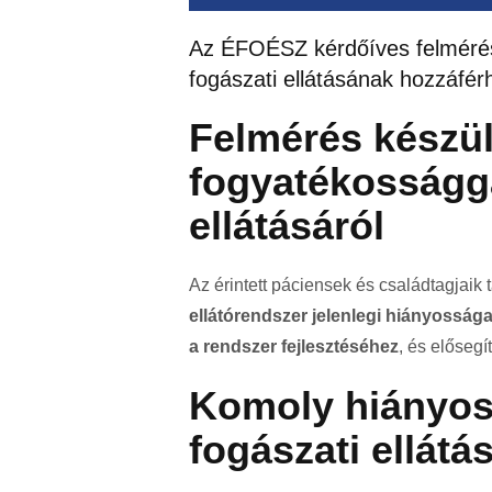
Az ÉFOÉSZ kérdőíves felmérés
fogászati ellátásának hozzáfé
Felmérés készül
fogyatékosságga
ellátásáról
Az érintett páciensek és családtagjaik
ellátórendszer jelenlegi hiányossága
a rendszer fejlesztéséhez
, és elősegí
Komoly hiányos
fogászati ellátá