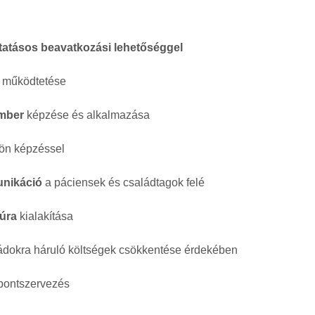
ltatásos beavatkozási lehetőséggel
 működtetése
ember
képzése és alkalmazása
ön képzéssel
unikáció
a páciensek és családtagok felé
túra
kialakítása
ládokra háruló költségek csökkentése érdekében
pontszervezés