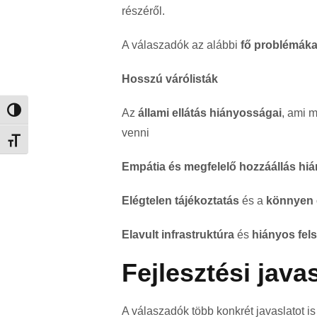
részéről.
A válaszadók az alábbi
fő problémáka
Hosszú várólisták
Az
állami ellátás hiányosságai
, ami m
Nagy kontraszt váltása
venni
Betűméret váltása
Empátia és megfelelő hozzáállás hi
Elégtelen tájékoztatás
és a
könnyen 
Elavult infrastruktúra
és
hiányos fels
Fejlesztési java
A válaszadók több konkrét javaslatot i