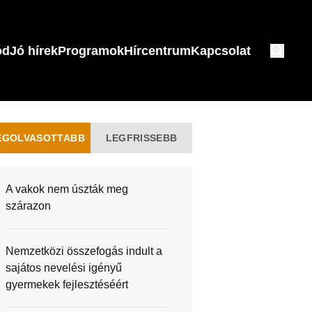
ód
Jó hírek
Programok
Hírcentrum
Kapcsolat
EGOLVASOTTABB
LEGFRISSEBB
A vakok nem úszták meg
szárazon
Nemzetközi összefogás indult a
sajátos nevelési igényű
gyermekek fejlesztéséért