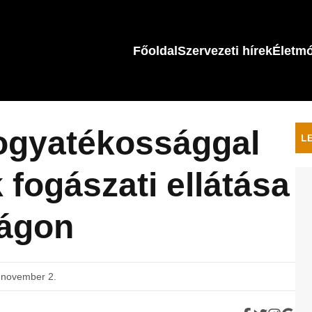
Főoldal
Szervezeti hírek
Életm
fogyatékossággal
L
 fogászati ellátása
ágon
 november 2.