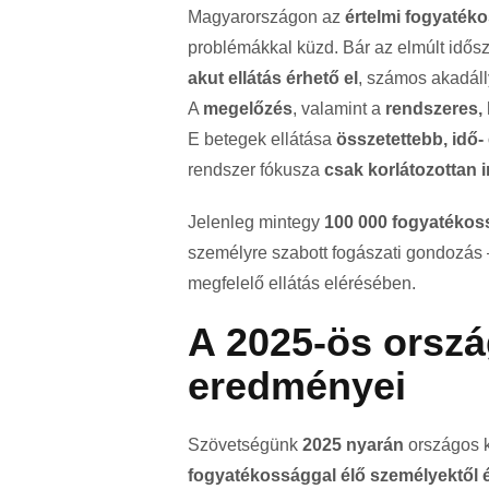
Magyarországon az
értelmi fogyatéko
problémákkal küzd. Bár az elmúlt idősz
akut ellátás érhető el
, számos akadáll
A
megelőzés
, valamint a
rendszeres,
E betegek ellátása
összetettebb, idő
rendszer fókusza
csak korlátozottan i
Jelenleg mintegy
100 000 fogyatékos
személyre szabott fogászati gondozás
megfelelő ellátás elérésében.
A 2025-ös orszá
eredményei
Szövetségünk
2025 nyarán
országos k
fogyatékossággal élő személyektől é