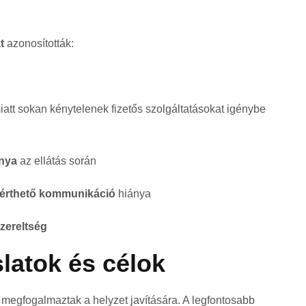
t
azonosították:
iatt sokan kénytelenek fizetős szolgáltatásokat igénybe
ánya
az ellátás során
érthető kommunikáció
hiánya
zereltség
slatok és célok
s megfogalmaztak a helyzet javítására. A legfontosabb