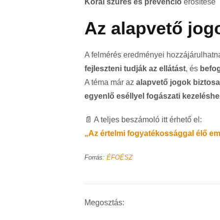
Korai szűrés és prevenció
erősítése
Az alapvető jogo
A felmérés eredményei hozzájárulhatn
fejleszteni tudják az ellátást
, és
befog
A téma már az
alapvető jogok biztosa
egyenlő eséllyel fogászati kezeléshe
📄 A teljes beszámoló itt érhető el:
„Az értelmi fogyatékossággal élő e
Forrás:
ÉFOÉSZ
Megosztás: