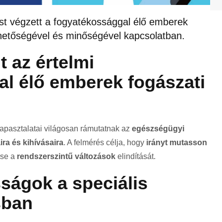
t végzett a fogyatékossággal élő emberek
rhetőségével és minőségével kapcsolatban.
t az értelmi
l élő emberek fogászati
 tapasztalatai világosan rámutatnak az
egészségügyi
ira és kihívásaira
. A felmérés célja, hogy
irányt mutasson
tse a
rendszerszintű változások
elindítását.
ságok a speciális
sban