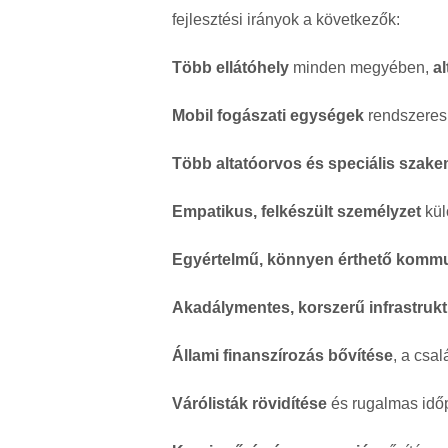
fejlesztési irányok a következők:
Több ellátóhely
minden megyében,
a
Mobil fogászati egységek
rendszeres
Több altatóorvos és speciális szak
Empatikus, felkészült személyzet
kül
Egyértelmű, könnyen érthető komm
Akadálymentes, korszerű infrastruk
Állami finanszírozás bővítése
, a csa
Várólisták rövidítése
és rugalmas idő