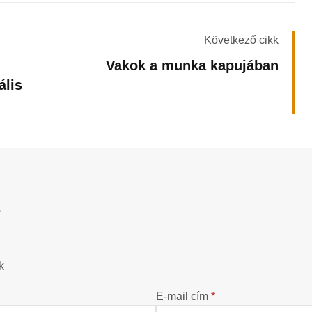
Következő cikk
Vakok a munka kapujában
ális
?
k
E-mail cím
*