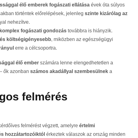
ssággal élő emberek fogászati ellátása
évek óta súlyos
akban történtek előrelépések, jelenleg
szinte kizárólag az
yal nehezítve.
 komplex fogászati gondozás
továbbra is hiányzik.
- és költségigényesebb
, miközben az egészségügyi
rányul
erre a célcsoportra.
sággal élő ember
számára lenne elengedhetetlen a
 – ők azonban
számos akadállyal szembesülnek
a
gos felmérés
érdőíves felmérést végzett, amelyre
értelmi
s hozzátartozóiktól
érkeztek válaszok az ország minden