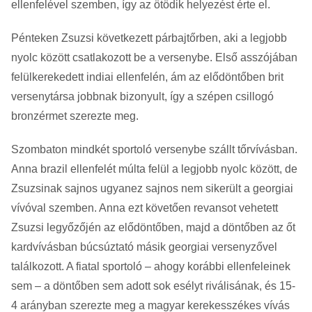
ellenfelével szemben, így az ötödik helyezést érte el.
Pénteken Zsuzsi következett párbajtőrben, aki a legjobb
nyolc között csatlakozott be a versenybe. Első asszójában
felülkerekedett indiai ellenfelén, ám az elődöntőben brit
versenytársa jobbnak bizonyult, így a szépen csillogó
bronzérmet szerezte meg.
Szombaton mindkét sportoló versenybe szállt tőrvívásban.
Anna brazil ellenfelét múlta felül a legjobb nyolc között, de
Zsuzsinak sajnos ugyanez sajnos nem sikerült a georgiai
vívóval szemben. Anna ezt követően revansot vehetett
Zsuzsi legyőzőjén az elődöntőben, majd a döntőben az őt
kardvívásban búcsúztató másik georgiai versenyzővel
találkozott. A fiatal sportoló – ahogy korábbi ellenfeleinek
sem – a döntőben sem adott sok esélyt riválisának, és 15-
4 arányban szerezte meg a magyar kerekesszékes vívás