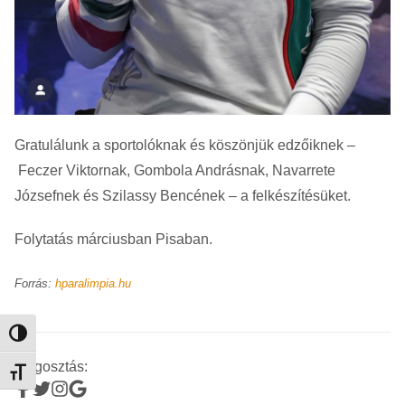
Gratulálunk a sportolóknak és köszönjük edzőiknek –
Feczer Viktornak, Gombola Andrásnak, Navarrete
Józsefnek és Szilassy Bencének – a felkészítésüket.
Folytatás márciusban Pisaban.
Forrás:
hparalimpia.hu
Nagy kontraszt váltása
Megosztás:
Betűméret váltása