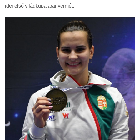
idei első világkupa aranyérmét.