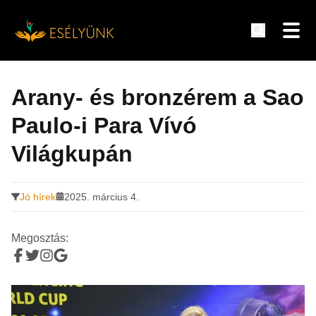
Hírek, információk a fogyatékosság témakörében
Tovább
a
Arany- és bronzérem a Sao
tartalomra
Paulo-i Para Vívó
Világkupán
Jó hírek
2025. március 4.
Megosztás: