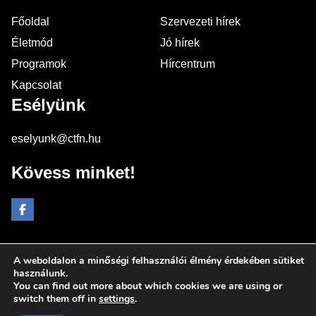
Főoldal
Szervezeti hírek
Életmód
Jó hírek
Programok
Hírcentrum
Kapcsolat
Esélyünk
eselyunk@ctfn.hu
Kövess minket!
A weboldalon a minőségi felhasználói élmény érdekében sütiket
Copyright © 2024 eselyunk.hu. Minden jog fenntartva.
használunk.
You can find out more about which cookies we are using or
Általános Szerződési Feltételek
switch them off in
settings
.
Adatkezelési Nyilatkozat
Moderálási elvek