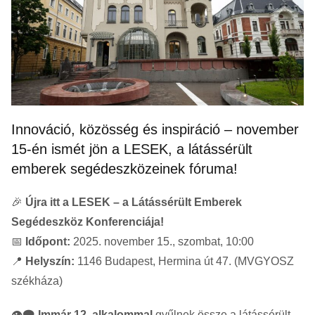
Innováció, közösség és inspiráció – november
15-én ismét jön a LESEK, a látássérült
emberek segédeszközeinek fóruma!
🎉
Újra itt a LESEK – a Látássérült Emberek
Segédeszköz Konferenciája!
📅
Időpont:
2025. november 15., szombat, 10:00
📍
Helyszín:
1146 Budapest, Hermina út 47. (MVGYOSZ
székháza)
👁️‍🗨️
Immár 12. alkalommal
gyűlnek össze a látássérült