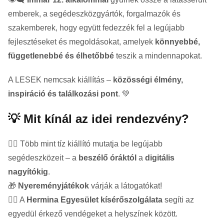
emberek, a segédeszközgyártók, forgalmazók és
szakemberek, hogy együtt fedezzék fel a legújabb
fejlesztéseket és megoldásokat, amelyek
könnyebbé,
függetlenebbé és élhetőbbé
teszik a mindennapokat.
A LESEK nemcsak kiállítás –
közösségi élmény,
inspiráció és találkozási pont
. 💚
💡 Mit kínál az idei rendezvény?
🧏‍♂️ Több mint tíz kiállító mutatja be legújabb
segédeszközeit – a
beszélő óráktól
a
digitális
nagyítókig
.
🎁
Nyereményjátékok
várják a látogatókat!
🚶‍♀️ A
Hermina Egyesület kísérőszolgálata
segíti az
egyedül érkező vendégeket a helyszínek között.