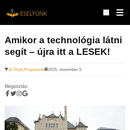
Hírek, információk a fogyatékosság témakörében
Tovább
a
Amikor a technológia látni
tartalomra
segít – újra itt a LESEK!
Jó hírek
,
Programok
2025. november 5.
Megosztás: