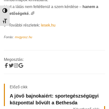
Mert a látás nem feltétlenül a szem kérdése –
hanem a
Nagy kontraszt váltása
lehetőségeké.
🌈
Betűméret váltása
🔗 További részletek:
lesek.hu
Forrás:
mvgyosz.hu
Megosztás:
Előző cikk
A jövő bajnokaiért: sportegészségügyi
központtal bővült a Bethesda