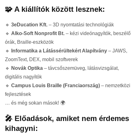
🧩 A kiállítók között lesznek:
🔹
3eDucation Kft.
– 3D nyomtatási technológiák
🔹
Alko-Soft Nonprofit Bt.
– kézi videónagyítók, beszélő
órák, Braille-eszközök
🔹
Informatika a Látássérültekért Alapítvány
– JAWS,
ZoomText, DEX, mobil szoftverek
🔹
Novák Optika
– távcsőszemüveg, látásvizsgálat,
digitális nagyítók
🔹
Campus Louis Braille (Franciaország)
– nemzetközi
fejlesztések
… és még sokan mások! 🌍
🎤 Előadások, amiket nem érdemes
kihagyni: