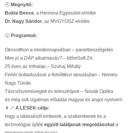
🕙
Megnyitó:
Bukta Bence
, a Hermina Egyesület elnöke
Dr. Nagy Sándor
, az MVGYOSZ elnöke
🕥
Programok:
Okosotthon a mindennapokban
– panelbeszélgetés
Mire jó a DÁP alkalmazás?
– IdőmSoft Zrt.
25 éves az Infoalap
– Szuhaj Mihály
Fehér botladozások a felnőttkori tanulásban
– Nemes-
Nagy Tünde
Távcsőszemüvegek és teleszkópok
– Novák Optika
és még sok izgalmas előadás magyar és angol nyelven!
👨‍🦯
A LESEK célja:
hogy a látássérült emberek, a szakemberek és a
technológiai újítók
együtt találjanak megoldásokat
a
mindennapok kihívásaira.