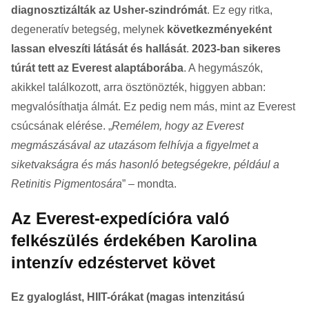
diagnosztizálták az Usher-szindrómát
. Ez egy ritka,
degeneratív betegség, melynek
következményeként
lassan elveszíti látását és hallását
.
2023-ban sikeres
túrát tett az Everest alaptáborába
. A hegymászók,
akikkel találkozott, arra ösztönözték, higgyen abban:
megvalósíthatja álmát. Ez pedig nem más, mint az Everest
csúcsának elérése.
„
Remélem, hogy az Everest
megmászásával az utazásom felhívja a figyelmet a
siketvakságra és más hasonló betegségekre, például a
Retinitis Pigmentosára
” – mondta.
Az Everest-expedícióra való
felkészülés érdekében Karolina
intenzív edzéstervet követ
Ez gyaloglást, HIIT-órákat (magas intenzitású