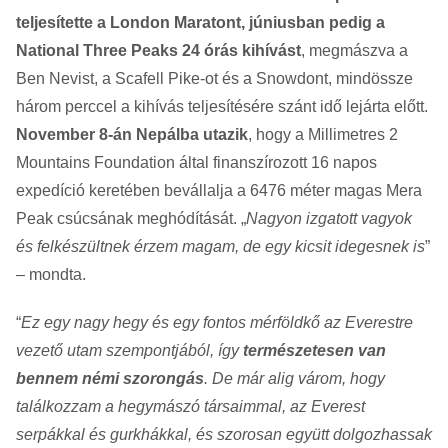
teljesítette a London Maratont, júniusban pedig a
National Three Peaks 24 órás kihívást
, megmászva a
Ben Nevist, a Scafell Pike-ot és a Snowdont, mindössze
három perccel a kihívás teljesítésére szánt idő lejárta előtt.
November 8-án Nepálba utazik
, hogy a Millimetres 2
Mountains Foundation által finanszírozott 16 napos
expedíció keretében bevállalja a 6476 méter magas Mera
Peak csúcsának meghódítását. „
Nagyon izgatott vagyok
és felkészültnek érzem magam, de egy kicsit idegesnek is
”
– mondta.
“
Ez egy nagy hegy és egy fontos mérföldkő az Everestre
vezető utam szempontjából, így
természetesen van
bennem némi szorongás
. De már alig várom, hogy
találkozzam a hegymászó társaimmal, az Everest
serpákkal és gurkhákkal, és szorosan együtt dolgozhassak