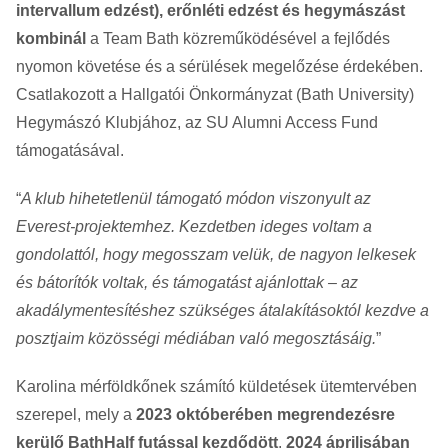
intervallum edzést), erőnléti edzést és hegymászást
kombinál
a Team Bath közreműködésével a fejlődés
nyomon követése és a sérülések megelőzése érdekében.
Csatlakozott a Hallgatói Önkormányzat (Bath University)
Hegymászó Klubjához, az SU Alumni Access Fund
támogatásával.
“
A klub hihetetlenül támogató módon viszonyult az
Everest-projektemhez. Kezdetben ideges voltam a
gondolattól, hogy megosszam velük, de nagyon lelkesek
és bátorítók voltak, és támogatást ajánlottak – az
akadálymentesítéshez szükséges átalakításoktól kezdve a
posztjaim közösségi médiában való megosztásáig.
”
Karolina mérföldkőnek számító küldetések ütemtervében
szerepel, mely a
2023 októberében megrendezésre
kerülő BathHalf futással kezdődött
.
2024 áprilisában