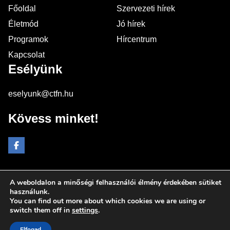
Főoldal
Szervezeti hírek
Életmód
Jó hírek
Programok
Hírcentrum
Kapcsolat
Esélyünk
eselyunk@ctfn.hu
Kövess minket!
A weboldalon a minőségi felhasználói élmény érdekében sütiket
Copyright © 2024 eselyunk.hu. Minden jog fenntartva.
használunk.
You can find out more about which cookies we are using or
Általános Szerződési Feltételek
switch them off in
settings
.
Adatkezelési Nyilatkozat
Moderálási elvek
Elfogad