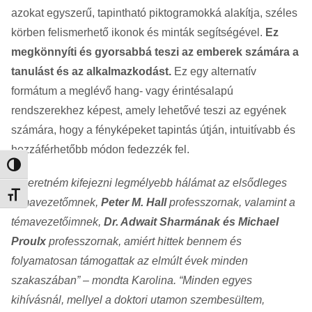
azokat egyszerű, tapintható piktogramokká alakítja, széles
körben felismerhető ikonok és minták segítségével.
Ez
megkönnyíti és gyorsabbá teszi az emberek számára a
tanulást és az alkalmazkodást.
Ez egy alternatív
formátum a meglévő hang- vagy érintésalapú
rendszerekhez képest, amely lehetővé teszi az egyének
számára, hogy a fényképeket tapintás útján, intuitívabb és
hozzáférhetőbb módon fedezzék fel.
Nagy kontraszt váltása
“
Szeretném kifejezni legmélyebb hálámat az elsődleges
Betűméret váltása
témavezetőmnek,
Peter M. Hall
professzornak, valamint a
témavezetőimnek,
Dr. Adwait Sharmának és Michael
Proulx
professzornak, amiért hittek bennem és
folyamatosan támogattak az elmúlt évek minden
szakaszában” – mondta Karolina. “Minden egyes
kihívásnál, mellyel a doktori utamon szembesültem,