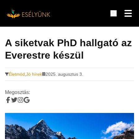
Hírek, információk a fogyatékosság témakörében
Tovább
a
A siketvak PhD hallgató az
tartalomra
Everestre készül
Életmód
,
Jó hírek
2025. augusztus 3.
Megosztás: