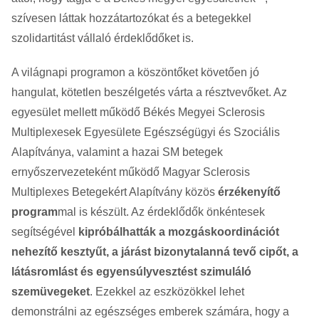
szívesen láttak hozzátartozókat és a betegekkel
szolidartitást vállaló érdeklődőket is.
A világnapi programon a köszöntőket követően jó
hangulat, kötetlen beszélgetés várta a résztvevőket. Az
egyesület mellett működő Békés Megyei Sclerosis
Multiplexesek Egyesülete Egészségügyi és Szociális
Alapítványa, valamint a hazai SM betegek
ernyőszervezeteként működő Magyar Sclerosis
Multiplexes Betegekért Alapítvány közös
érzékenyítő
program
mal is készült. Az érdeklődők önkéntesek
segítségével
kipróbálhatták a mozgáskoordinációt
nehezítő kesztyűt, a járást bizonytalanná tevő cipőt, a
látásromlást és egyensúlyvesztést szimuláló
szemüvegeket
. Ezekkel az eszközökkel lehet
demonstrálni az egészséges emberek számára, hogy a