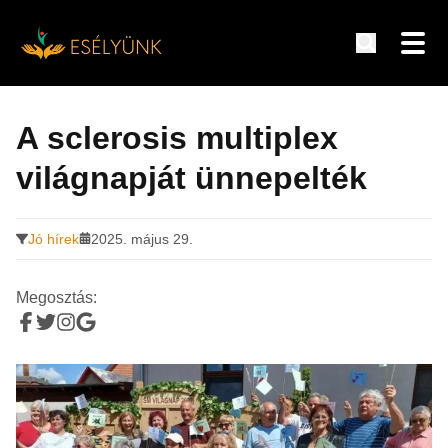
Hírek, információk a fogyatékosság témakörében
Tovább
a
A sclerosis multiplex
tartalomra
világnapját ünnepelték
Jó hírek
2025. május 29.
Megosztás: