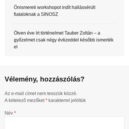
Önismereti workshopot indít hallássérült
fiataloknak a SINOSZ
Ötven éve írt történelmet Tauber Zoltán – a
győzelmet csak négy évtizeddel később ismerték
el
Vélemény, hozzászólás?
Az e-mail címet nem tesszük közzé.
A kötelező mezőket
*
karakterrel jelöltük
Név
*