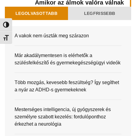
Amikor az álmok valóra válnak
LEGOLVASOTTABB
LEGFRISSEBB
Nagy kontraszt váltása
A vakok nem úszták meg szárazon
Betűméret váltása
Már akadálymentesen is elérhetők a
szülésfelkészítő és gyermekegészségügyi videók
Több mozgás, kevesebb feszültség? Így segíthet
a nyár az ADHD-s gyermekeknek
Mesterséges intelligencia, új gyógyszerek és
személyre szabott kezelés: fordulóponthoz
érkezhet a neurológia