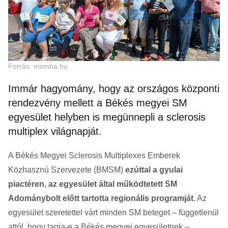
Forrás: msmba.hu
Immár hagyomány, hogy az országos központi
rendezvény mellett a Békés megyei SM
egyesület helyben is megünnepli a sclerosis
multiplex világnapját.
A Békés Megyei Sclerosis Multiplexes Emberek
Közhasznú Szervezete (BMSM)
ezúttal a gyulai
piactéren, az egyesület által működtetett SM
Adománybolt előtt tartotta regionális programját
. Az
egyesület szeretettel várt minden SM beteget – függetlenül
attól, hogy tagja-e a Békés megyei egyesületnek –,