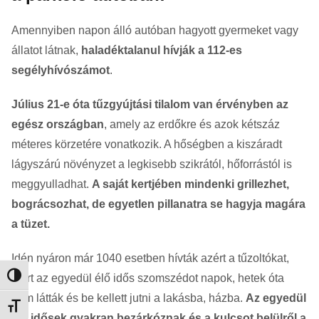
Amennyiben napon álló autóban hagyott gyermeket vagy
állatot látnak,
haladéktalanul hívják a 112-es
segélyhívószámot
.
Július 21-e óta tűzgyújtási tilalom van érvényben az
egész országban
, amely az erdőkre és azok kétszáz
méteres körzetére vonatkozik. A hőségben a kiszáradt
lágyszárú növényzet a legkisebb szikrától, hőforrástól is
meggyulladhat.
A saját kertjében mindenki grillezhet,
bográcsozhat, de egyetlen pillanatra se hagyja magára
a tüzet.
Idén nyáron már 1040 esetben hívták azért a tűzoltókat,
mert az egyedül élő idős szomszédot napok, hetek óta
Nagy kontraszt váltása
nem látták és be kellett jutni a lakásba, házba.
Az egyedül
Betűméret váltása
élő idősek gyakran bezárkóznak és a kulcsot belülről a