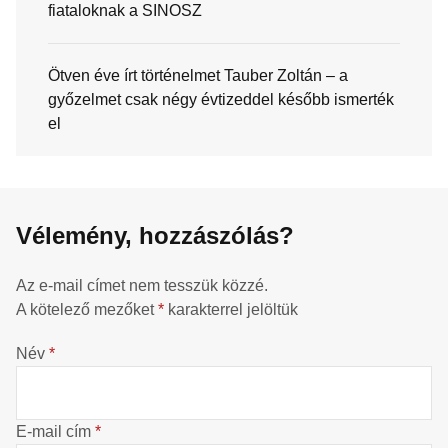
fiataloknak a SINOSZ
Ötven éve írt történelmet Tauber Zoltán – a
győzelmet csak négy évtizeddel később ismerték
el
Vélemény, hozzászólás?
Az e-mail címet nem tesszük közzé.
A kötelező mezőket
*
karakterrel jelöltük
Név
*
E-mail cím
*