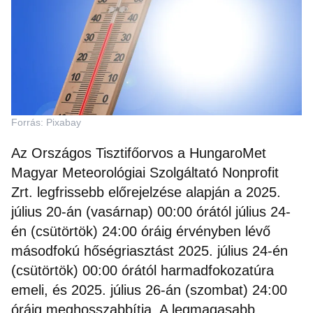
Forrás: Pixabay
Az Országos Tisztifőorvos a HungaroMet
Magyar Meteorológiai Szolgáltató Nonprofit
Zrt. legfrissebb előrejelzése alapján a 2025.
július 20-án (vasárnap) 00:00 órától július 24-
én (csütörtök) 24:00 óráig érvényben lévő
másodfokú hőségriasztást 2025. július 24-én
(csütörtök) 00:00 órától harmadfokozatúra
emeli, és 2025. július 26-án (szombat) 24:00
óráig meghosszabbítja. A legmagasabb