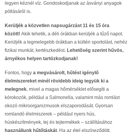
legyen kéznél víz. Gondoskodjanak az ásványi anyagok
pótlásáról is.
Kerüljék a közvetlen napsugárzást 11 és 15 óra
között!
Akik tehetik, a déli órákban kerüljék a tűző napot.
Kerüljék a legmelegebb órákban a kültéri sportolást, nehéz
fizikai munkát, kertészkedést.
Lehetőség szerint hűvös,
árnyékos helyen tartózkodjanak!
Fontos, hogy
a megvásárolt, hűtést igénylő
élelmiszereket minél rövidebb ideig tegyük ki a
melegnek
, mivel a magas hőmérséklet elősegíti a
kórokozók, például a Salmonella, valamint más romlást
okozó mikroorganizmusok elszaporodását. Gyorsan
romlandó élelmiszerek – például nyers hús,
húskészítmények, tej és tejtermékek – szállításához
használjunk hűtőtáskát
. Ha az étel elszíneződött,