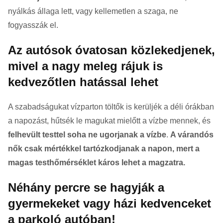
nyálkás állaga lett, vagy kellemetlen a szaga, ne
fogyasszák el.
Az autósok óvatosan közlekedjenek,
mivel a nagy meleg rájuk is
kedvezőtlen hatással lehet
A szabadságukat vízparton töltők is kerüljék a déli órákban
a napozást, hűtsék le magukat mielőtt a vízbe mennek, és
felhevült testtel soha ne ugorjanak a vízbe
.
A várandós
nők csak mértékkel tartózkodjanak a napon, mert a
magas testhőmérséklet káros lehet a magzatra.
Néhány percre se hagyják a
gyermekeket vagy házi kedvenceket
a parkoló autóban!