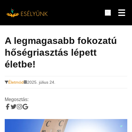
Hírek, információk a fogyatékosság témakörében
Tovább
a
A legmagasabb fokozatú
tartalomra
hőségriasztás lépett
életbe!
Életmód
2025. július 24.
Megosztás: