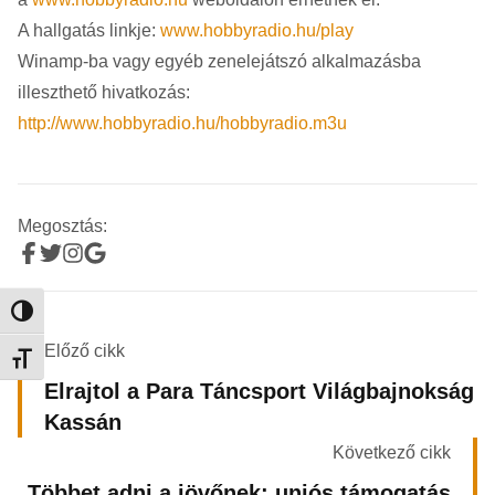
A hallgatás linkje:
www.hobbyradio.hu/play
Winamp-ba vagy egyéb zenelejátszó alkalmazásba
illeszthető hivatkozás:
http://www.hobbyradio.hu/hobbyradio.m3u
Megosztás:
Nagy kontraszt váltása
Előző cikk
Betűméret váltása
Elrajtol a Para Táncsport Világbajnokság
Kassán
Következő cikk
Többet adni a jövőnek: uniós támogatás