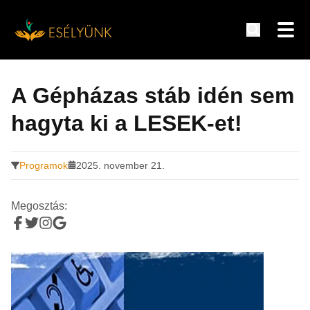
Hírek, információk a fogyatékosság témakörében
Tovább
a
A Gépházas stáb idén sem
tartalomra
hagyta ki a LESEK-et!
Programok
2025. november 21.
Megosztás: