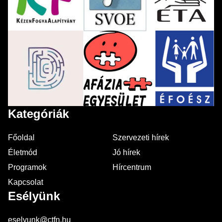
Kategóriák
Főoldal
Szervezeti hírek
Életmód
Jó hírek
Programok
Hírcentrum
Kapcsolat
Esélyünk
eselyunk@ctfn.hu