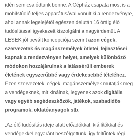
idén sem csalódtunk benne. A Gépház csapata most is a
mobilstúdió teljes apparátusával vonult ki a rendezvényre,
ahol annak legelejétől egészen délután 16 óráig élő
tudósítással igyekezett kiszolgálni a nagyérdeműt. A
LESEK jól bevált koncepciója szerint
azon cégek,
szervezetek és magánszemélyek ötletei, fejlesztései
kapnak a rendezvényen helyet, amelyek különböző
módokon hozzájárulnak a látássérült emberek
életének egyszerűbbé vagy érdekesebbé tételéhez
.
Ezen szervezetek, cégek, magánszemélyek mutatják meg
a vendégeknek, mit kínálnak, legyenek azok
digitális
vagy egyéb segédeszközök, játékok, szabadidős
programok, oktatóanyagok stb
.
„Az élő tudósítás ideje alatt előadókkal, kiállítókkal és
vendégekkel egyaránt beszélgettünk, így feltűntek régi