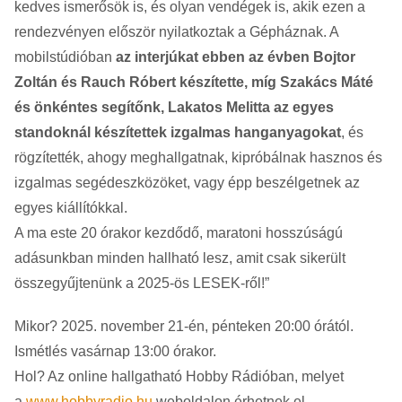
kedves ismerősök is, és olyan vendégek is, akik ezen a
rendezvényen először nyilatkoztak a Gépháznak. A
mobilstúdióban
az interjúkat ebben az évben Bojtor
Zoltán és Rauch Róbert készítette, míg Szakács Máté
és önkéntes segítőnk, Lakatos Melitta az egyes
standoknál készítettek izgalmas hanganyagokat
, és
rögzítették, ahogy meghallgatnak, kipróbálnak hasznos és
izgalmas segédeszközöket, vagy épp beszélgetnek az
egyes kiállítókkal.
A ma este 20 órakor kezdődő, maratoni hosszúságú
adásunkban minden hallható lesz, amit csak sikerült
összegyűjtenünk a 2025-ös LESEK-ről!”
Mikor? 2025. november 21-én, pénteken 20:00 órától.
Ismétlés vasárnap 13:00 órakor.
Hol? Az online hallgatható Hobby Rádióban, melyet
a
www.hobbyradio.hu
weboldalon érhetnek el.