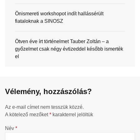
Önismereti workshopot indít hallássérült
fiataloknak a SINOSZ
Ötven éve írt történelmet Tauber Zoltán – a
győzelmet csak négy évtizeddel később ismerték
el
Vélemény, hozzászólás?
Az e-mail címet nem tesszük közzé.
A kötelező mezőket
*
karakterrel jelöltük
Név
*