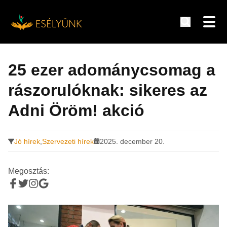
Hírek, információk a fogyatékosság témakörében
Tovább
a
25 ezer adománycsomag a
tartalomra
rászorulóknak: sikeres az
Adni Öröm! akció
Jó hírek
,
Szervezeti hírek
2025. december 20.
Megosztás: