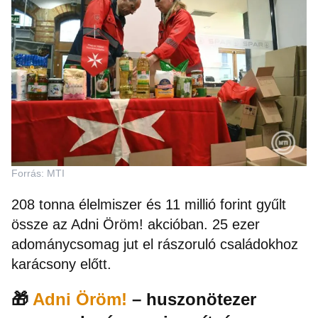
Forrás: MTI
208 tonna élelmiszer és 11 millió forint gyűlt
össze az Adni Öröm! akcióban. 25 ezer
adománycsomag jut el rászoruló családokhoz
karácsony előtt.
🎁
Adni Öröm!
– huszonötezer