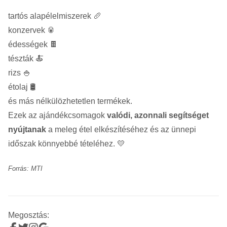
tartós alapélelmiszerek 🥖
konzervek 🥫
édességek 🍫
tészták 🍝
rizs 🍚
étolaj 🛢️
és más nélkülözhetetlen termékek.
Ezek az ajándékcsomagok
valódi, azonnali segítséget
nyújtanak
a meleg étel elkészítéséhez és az ünnepi
időszak könnyebbé tételéhez. 💛
Forrás: MTI
Megosztás: