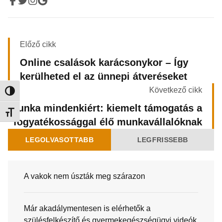
Előző cikk
Online csalások karácsonykor – Így
kerülheted el az ünnepi átveréseket
Következő cikk
Nagy kontraszt váltása
Munka mindenkiért: kiemelt támogatás a
Betűméret váltása
fogyatékossággal élő munkavállalóknak
LEGOLVASOTTABB
LEGFRISSEBB
A vakok nem úszták meg szárazon
Már akadálymentesen is elérhetők a
szülésfelkészítő és gyermekegészségügyi videók