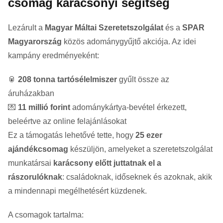
csomag karácsonyi segítség
Lezárult a
Magyar Máltai Szeretetszolgálat
és a
SPAR
Magyarország
közös adománygyűjtő akciója. Az idei
kampány eredményeként:
🥫
208 tonna tartósélelmiszer
gyűlt össze az
áruházakban
💌
11 millió forint
adománykártya-bevétel érkezett,
beleértve az online felajánlásokat
Ez a támogatás lehetővé tette, hogy
25 ezer
ajándékcsomag
készüljön, amelyeket a szeretetszolgálat
munkatársai
karácsony előtt juttatnak el a
rászorulóknak
: családoknak, időseknek és azoknak, akik
a mindennapi megélhetésért küzdenek.
A csomagok tartalma: