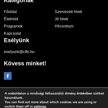
Kategóriák
Főoldal
Szervezeti hírek
Életmód
Jó hírek
Programok
Hírcentrum
Kapcsolat
Esélyünk
eselyunk@ctfn.hu
Kövess minket!
A weboldalon a minőségi felhasználói élmény érdekében sütiket
Copyright © 2024 eselyunk.hu. Minden jog fenntartva.
használunk.
You can find out more about which cookies we are using or
Általános Szerződési Feltételek
switch them off in
settings
.
Adatkezelési Nyilatkozat