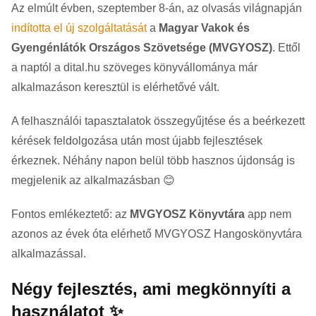
Az elmúlt évben, szeptember 8-án, az olvasás világnapján
indította el új szolgáltatását
a
Magyar Vakok és
Gyengénlátók Országos Szövetsége (MVGYOSZ)
. Ettől
a naptól a dital.hu szöveges könyvállománya már
alkalmazáson keresztül is elérhetővé vált.
A felhasználói tapasztalatok összegyűjtése és a beérkezett
kérések feldolgozása után most újabb fejlesztések
érkeznek. Néhány napon belül több hasznos újdonság is
megjelenik az alkalmazásban 😊
Fontos emlékeztető: az
MVGYOSZ Könyvtára
app nem
azonos az évek óta elérhető MVGYOSZ Hangoskönyvtára
alkalmazással.
Négy fejlesztés, ami megkönnyíti a
használatot ✨