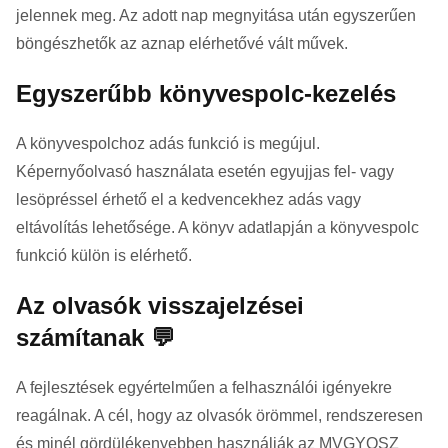
jelennek meg. Az adott nap megnyitása után egyszerűen
böngészhetők az aznap elérhetővé vált művek.
Egyszerűbb könyvespolc-kezelés
A könyvespolchoz adás funkció is megújul.
Képernyőolvasó használata esetén egyujjas fel- vagy
lesöpréssel érhető el a kedvencekhez adás vagy
eltávolítás lehetősége. A könyv adatlapján a könyvespolc
funkció külön is elérhető.
Az olvasók visszajelzései
számítanak 💬
A fejlesztések egyértelműen a felhasználói igényekre
reagálnak. A cél, hogy az olvasók örömmel, rendszeresen
és minél gördülékenyebben használják az MVGYOSZ