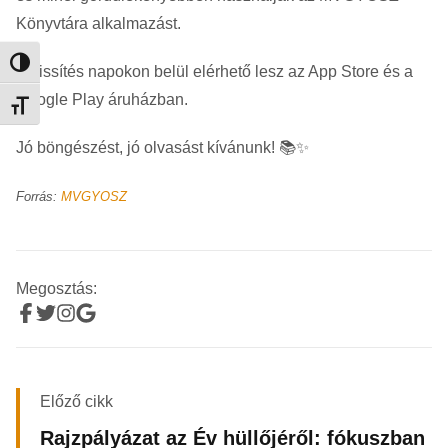
Könyvtára alkalmazást.
Nagy kontraszt váltása
A frissítés napokon belül elérhető lesz az App Store és a
Google Play áruházban.
Betűméret váltása
Jó böngészést, jó olvasást kívánunk! 📚✨
Forrás:
MVGYOSZ
Megosztás:
Előző cikk
Rajzpályázat az Év hüllőjéről: fókuszban