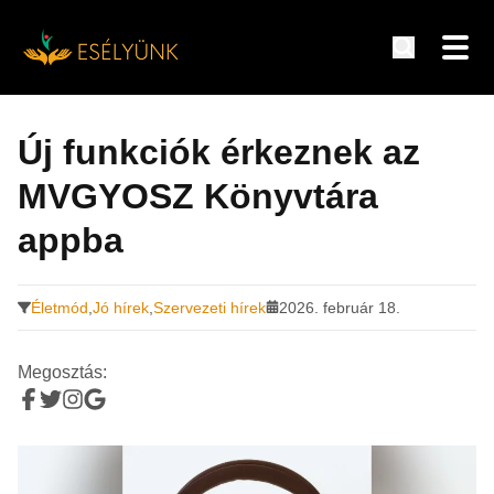
Hírek, információk a fogyatékosság témakörében
Tovább
a
Új funkciók érkeznek az
tartalomra
MVGYOSZ Könyvtára
appba
Életmód
,
Jó hírek
,
Szervezeti hírek
2026. február 18.
Megosztás: