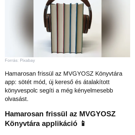
Forrás: Pixabay
Hamarosan frissül az MVGYOSZ Könyvtára
app: sötét mód, új kereső és átalakított
könyvespolc segíti a még kényelmesebb
olvasást.
Hamarosan frissül az MVGYOSZ
Könyvtára applikáció 📱