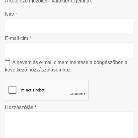
A kötelező mezőket
*
karakterrel jelöltük
Név
*
E-mail cím
*
A nevem és e-mail címem mentése a böngészőben a
következő hozzászólásomhoz.
Hozzászólás
*