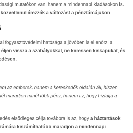
dasági mutatókon van, hanem a mindennapi kiadásokon is.
 közvetlenül érezzék a változást a pénztárcájukon.
️
al fogyasztóvédelmi hatósága a jövőben is ellenőrzi a
e éljen vissza a szabályokkal, ne keressen kiskapukat, és
kedésen.
z nem az emberek, hanem a kereskedők oldalán áll, hiszen
l maradjon minél több pénz, hanem az, hogy hizlalja a
kedés elsődleges célja továbbra is az, hogy
a háztartások
 számára kiszámíthatóbb maradjon a mindennapi