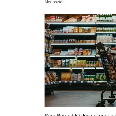
Megosztás:
Sára Botond közlése szerint az