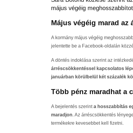
május végéig meghosszabbított
Május végéig marad az 
A kormány május végéig meghosszabbít
jelentette be a Facebook-oldalán közz
A döntés indoklása szerint az intézkedé
árréscsökkentéssel kapcsolatos lépé
januárban körülbelül két százalék kör
Több pénz maradhat a c
A bejelentés szerint
a hosszabbítás e
maradjon
. Az árréscsökkentés lényege
termékekre kevesebbet kell fizetni.