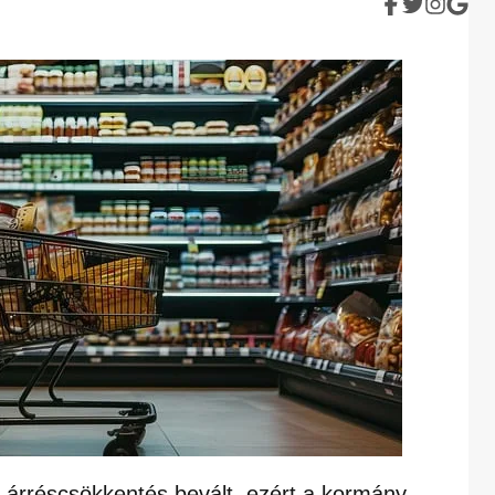
 árréscsökkentés bevált, ezért a kormány