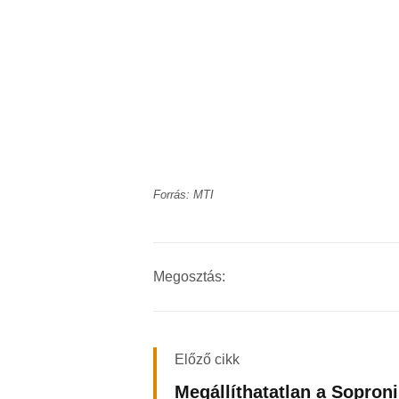
Forrás: MTI
Megosztás:
Előző cikk
Megállíthatatlan a Soproni