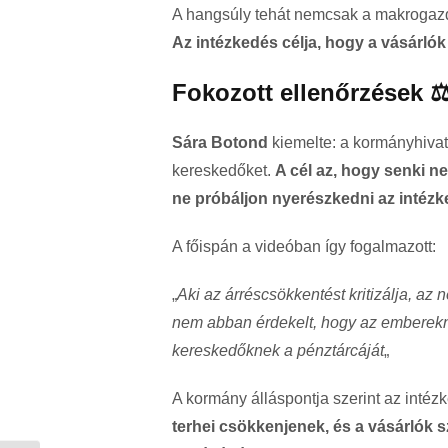
A hangsúly tehát nemcsak a makrogaz
Az intézkedés célja, hogy a vásárlók
Fokozott ellenőrzések ⚖
Sára Botond
kiemelte: a kormányhivat
kereskedőket.
A cél az, hogy senki n
ne próbáljon nyerészkedni az intéz
A főispán a videóban így fogalmazott:
„
Aki az árréscsökkentést kritizálja, a
nem abban érdekelt, hogy az emberekné
kereskedőknek a pénztárcáját
„
A kormány álláspontja szerint az intéz
terhei csökkenjenek, és a vásárlók