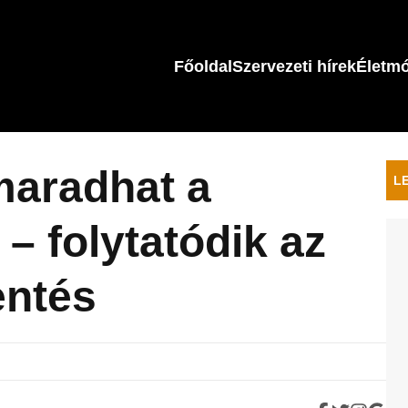
Főoldal
Szervezeti hírek
Életm
maradhat a
L
– folytatódik az
entés