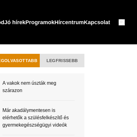
ód
Jó hírek
Programok
Hírcentrum
Kapcsolat
EGOLVASOTTABB
LEGFRISSEBB
A vakok nem úszták meg
szárazon
Már akadálymentesen is
elérhetők a szülésfelkészítő és
gyermekegészségügyi videók