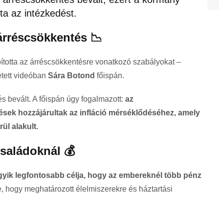
a az intézkedést.
árréscsökkentés 📉
otta az árréscsökkentésre vonatkozó szabályokat –
étett videóban
Sára Botond
főispán.
s bevált. A főispán úgy fogalmazott:
az
sek hozzájárultak az infláció mérséklődéséhez, amely
ül alakult.
saládoknál 💰
gyik legfontosabb célja, hogy az embereknél több pénz
, hogy meghatározott élelmiszerekre és háztartási