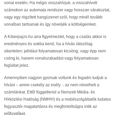
vonal esetén. Ha mégis visszahívjuk. a visszahívott
számokon az automata rendszer vagy hosszan várakoztat,
vagy egy rögzített hangüzenet szól, hogy minél tovább
vonalban tartsanak és így növeljék a költségeinket.
A Kiberpajzs.hu arra figyelmeztet, hogy a csalás akkor is
eredményes és sokba kerül, ha a hívás látszólag
sikertelen: például folyamatosan kicsöng, vagy épp nem
csöng ki, hanem vonalszakadást vagy folyamatosan
foglaltat jelez.
Amennyiben nagyon gyorsak voltunk és fogadni tudjuk a
hívást – amire csekély az esély -. az nem növelheti a
számlánkat. Ettől függetlenül a Nemzeti Média- és
Hírközlési Hatóság (NMHH) és a mobilszolgáltatók tudatos
fogyasztói magatartásra és megfontoltságra intik az
előfizetőket.