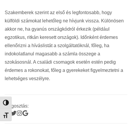
Szakemberek szerint az első és legfontosabb, hogy
külföldi számokat lehetőleg ne hívjunk vissza. Különösen
akkor ne, ha gyanús országkódról érkezik (például
egzotikus, ritkán keresett országok). Időnként érdemes
ellenőrizni a híváslistát a szolgáltatóknál, főleg, ha
indokolatlanul magasabb a számla összege a
szokásosnál. A családi csomagok esetén estén pedig
érdemes a rokonokat, főleg a gyerekeket figyelmeztetni a
lehetséges veszélyre.
Nagy kontraszt váltása
Megosztás:
Betűméret váltása