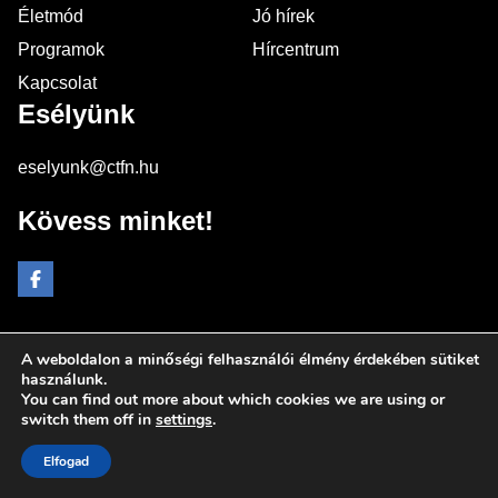
Életmód
Jó hírek
Programok
Hírcentrum
Kapcsolat
Esélyünk
eselyunk@ctfn.hu
Kövess minket!
A weboldalon a minőségi felhasználói élmény érdekében sütiket
Copyright © 2024 eselyunk.hu. Minden jog fenntartva.
használunk.
You can find out more about which cookies we are using or
Általános Szerződési Feltételek
switch them off in
settings
.
Adatkezelési Nyilatkozat
Moderálási elvek
Elfogad
Impresszum