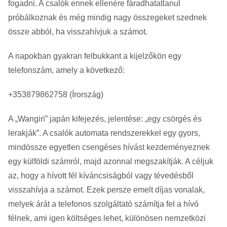
fogadni. A csalók ennek ellenére fáradhatatlanul
próbálkoznak és még mindig nagy összegeket szednek
össze abból, ha visszahívjuk a számot.
A napokban gyakran felbukkant a kijelzőkön egy
telefonszám, amely a következő:
+353879862758 (Írország)
A „Wangiri” japán kifejezés, jelentése: „egy csörgés és
lerakják”. A csalók automata rendszerekkel egy gyors,
mindössze egyetlen csengéses hívást kezdeményeznek
egy külföldi számról, majd azonnal megszakítják. A céljuk
az, hogy a hívott fél kíváncsiságból vagy tévedésből
visszahívja a számot. Ezek persze emelt díjas vonalak,
melyek árát a telefonos szolgáltató számítja fel a hívó
félnek, ami igen költséges lehet, különösen nemzetközi