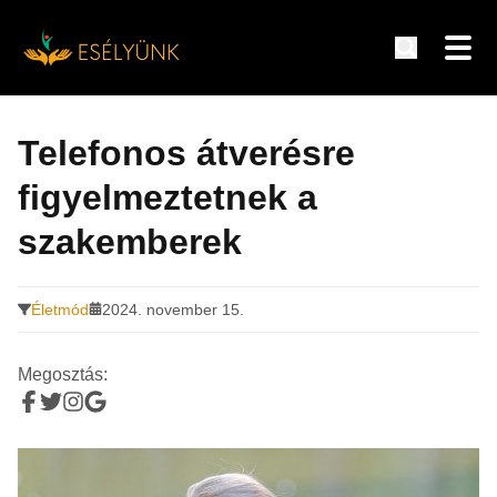
Hírek, információk a fogyatékosság témakörében
Tovább
a
Telefonos átverésre
tartalomra
figyelmeztetnek a
szakemberek
Életmód
2024. november 15.
Megosztás: