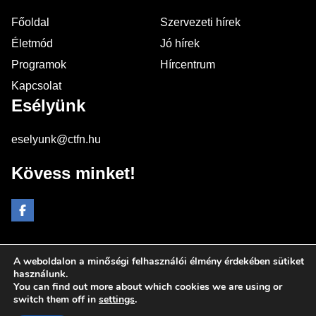
Főoldal
Szervezeti hírek
Életmód
Jó hírek
Programok
Hírcentrum
Kapcsolat
Esélyünk
eselyunk@ctfn.hu
Kövess minket!
A weboldalon a minőségi felhasználói élmény érdekében sütiket
Copyright © 2024 eselyunk.hu. Minden jog fenntartva.
használunk.
You can find out more about which cookies we are using or
Általános Szerződési Feltételek
switch them off in
settings
.
Adatkezelési Nyilatkozat
Moderálási elvek