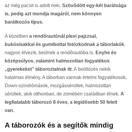
az még pacsit is adott neki.
Szövődött egy-két barátsága
is, pedig azt mondja magáról, nem könnyen
barátkozós típus.
A közelben
a rendőrautónál plexi pajzzsal,
bukósisakkal és gumibottal fotózkodnak a táborlakók
,
nagyon élvezik, beülnek a rendőrautóba is.
Enyhe és
középsúlyos, valamint halmozottan fogyatékos
„gyerekeket” táboroztatnak itt.
A beöltözés nekik
hatalmas élmény. A táborban vannak értelmi fogyatékosok,
Down-szindrómások, mozgássérültek, halmozottan
sérültek, akik otthonban, de zömében családban élnek.
A
legfiatalabb táborozó 8 éves, a legidősebb 50 felett
van.
A táborozók és a segítők mindig