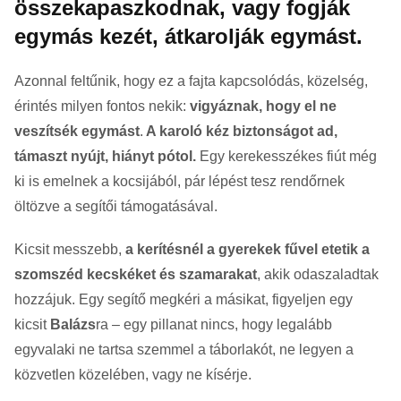
összekapaszkodnak, vagy fogják
egymás kezét, átkarolják egymást.
Azonnal feltűnik, hogy ez a fajta kapcsolódás, közelség,
érintés milyen fontos nekik:
vigyáznak, hogy el ne
veszítsék egymást
.
A karoló kéz biztonságot ad,
támaszt nyújt, hiányt pótol.
Egy kerekesszékes fiút még
ki is emelnek a kocsijából, pár lépést tesz rendőrnek
öltözve a segítői támogatásával.
Kicsit messzebb,
a kerítésnél a gyerekek fűvel etetik a
szomszéd kecskéket és szamarakat
, akik odaszaladtak
hozzájuk. Egy segítő megkéri a másikat, figyeljen egy
kicsit
Balázs
ra – egy pillanat nincs, hogy legalább
egyvalaki ne tartsa szemmel a táborlakót, ne legyen a
közvetlen közelében, vagy ne kísérje.