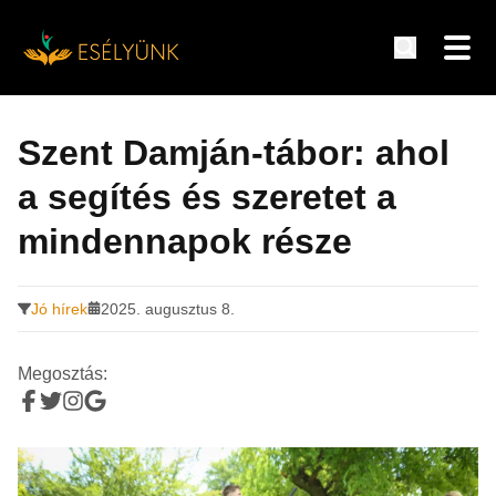
Hírek, információk a fogyatékosság témakörében
Tovább
a
Szent Damján-tábor: ahol
tartalomra
a segítés és szeretet a
mindennapok része
Jó hírek
2025. augusztus 8.
Megosztás: