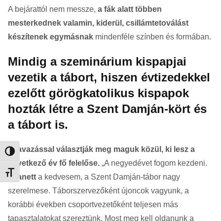
A bejárattól nem messze,
a fák alatt többen
mesterkednek valamin, kiderül, csillámtetoválást
készítenek egymásnak
mindenféle színben és formában.
Mindig a szeminárium kispapjai
vezetik a tábort, hiszen évtizedekkel
ezelőtt görögkatolikus kispapok
hozták létre a Szent Damján-kört és
a tábort is.
Szavazással választják meg maguk közül, ki lesz a
Nagy kontraszt váltása
következő év fő felelőse.
„A negyedévet fogom kezdeni.
Betűméret váltása
Zsanett
a kedvesem, a Szent Damján-tábor nagy
szerelmese. Táborszervezőként újoncok vagyunk, a
korábbi években csoportvezetőként teljesen más
tapasztalatokat szereztünk. Most meg kell oldanunk a