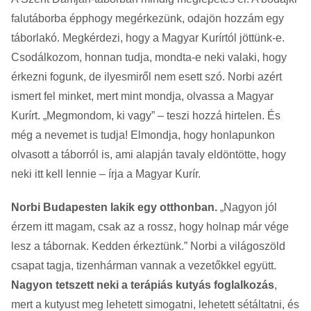
falutáborba épphogy megérkezünk, odajön hozzám egy
táborlakó. Megkérdezi, hogy a Magyar Kurírtól jöttünk-e.
Csodálkozom, honnan tudja, mondta-e neki valaki, hogy
érkezni fogunk, de ilyesmiről nem esett szó. Norbi azért
ismert fel minket, mert mint mondja, olvassa a Magyar
Kurírt. „Megmondom, ki vagy” – teszi hozzá hirtelen. És
még a nevemet is tudja! Elmondja, hogy honlapunkon
olvasott a táborról is, ami alapján tavaly eldöntötte, hogy
neki itt kell lennie – írja a Magyar Kurír.
Norbi Budapesten lakik egy otthonban.
„Nagyon jól
érzem itt magam, csak az a rossz, hogy holnap már vége
lesz a tábornak. Kedden érkeztünk.” Norbi a világoszöld
csapat tagja, tizenhárman vannak a vezetőkkel együtt.
Nagyon tetszett neki a terápiás kutyás foglalkozás
,
mert a kutyust meg lehetett simogatni, lehetett sétáltatni, és