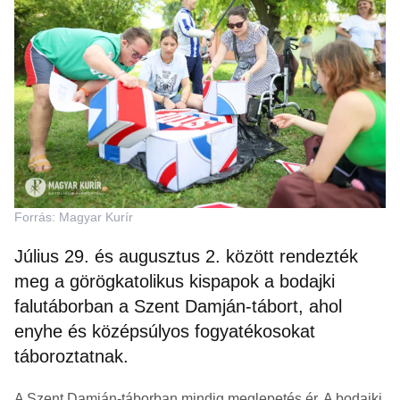
Forrás: Magyar Kurír
Július 29. és augusztus 2. között rendezték
meg a görögkatolikus kispapok a bodajki
falutáborban a Szent Damján-tábort, ahol
enyhe és középsúlyos fogyatékosokat
táboroztatnak.
A Szent Damján-táborban mindig meglepetés ér. A bodajki