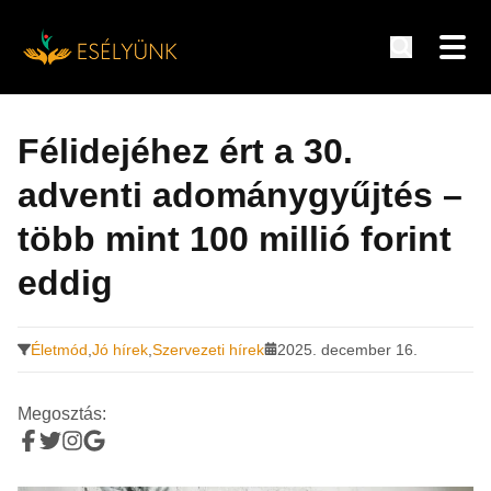
Hírek, információk a fogyatékosság témakörében
Tovább
a
Félidejéhez ért a 30.
tartalomra
adventi adománygyűjtés –
több mint 100 millió forint
eddig
Életmód
,
Jó hírek
,
Szervezeti hírek
2025. december 16.
Megosztás: