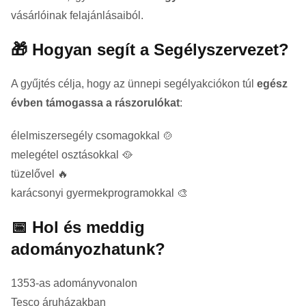
vásárlóinak felajánlásaiból.
🎁 Hogyan segít a Segélyszervezet?
A gyűjtés célja, hogy az ünnepi segélyakciókon túl
egész
évben támogassa a rászorulókat
:
élelmiszersegély csomagokkal 🍲
melegétel osztásokkal 🥘
tüzelővel 🔥
karácsonyi gyermekprogramokkal 🎨
📅 Hol és meddig
adományozhatunk?
1353-as adományvonalon
Tesco áruházakban