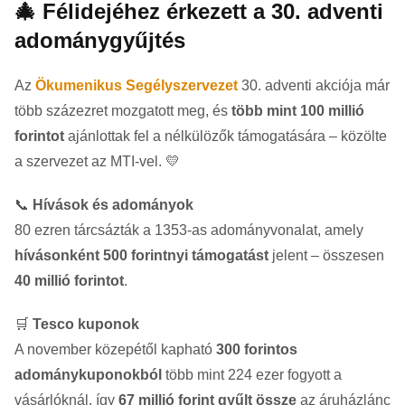
🎄 Félidejéhez érkezett a 30. adventi
adománygyűjtés
Az
Ökumenikus Segélyszervezet
30. adventi akciója már
több százezret mozgatott meg, és
több mint 100 millió
forintot
ajánlottak fel a nélkülözők támogatására – közölte
a szervezet az MTI-vel. 💛
📞
Hívások és adományok
80 ezren tárcsázták a 1353-as adományvonalat, amely
hívásonként 500 forintnyi támogatást
jelent – összesen
40 millió forintot
.
🛒
Tesco kuponok
A november közepétől kapható
300 forintos
adománykuponokból
több mint 224 ezer fogyott a
vásárlóknál, így
67 millió forint gyűlt össze
az áruházlánc