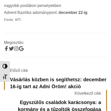
nagyobb postákon perselyekben
Advent Bazilika adománypont:
december 22-ig
Forrás: MTI
Megosztás:
Nagy kontraszt váltása
Előző cikk
Betűméret váltása
Vásárlás közben is segíthetsz: december
16-ig tart az Adni Öröm! akció
Következő cikk
Egyszülős családok karácsonya: a
kormány és a tűzoltók összefogása